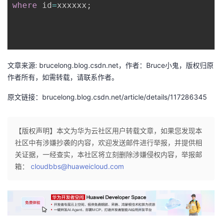
where
 id
=
xxxxxx
;
我
注
的
开
的
Programs
发
支
者
文章来源: brucelong.blog.csdn.net，作者：Bruce小鬼，版权归原
作者所有，如需转载，请联系作者。
持
学
原文链接：brucelong.blog.csdn.net/article/details/117286345
我
堂
【版权声明】本文为华为云社区用户转载文章，如果您发现本
的
我
我
社区中有涉嫌抄袭的内容，欢迎发送邮件进行举报，并提供相
关证据，一经查实，本社区将立刻删除涉嫌侵权内容，举报邮
技
的
的
我
箱：
cloudbbs@huaweicloud.com
术
云
课
的
我
支
声
程
认
的
我