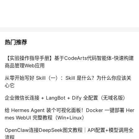
持
建
证
实
的
议
验
收
藏
热门推荐
【实验操作指导手册】基于CodeArts代码智能体-快速构建
商品管理Web应用
从零开始写好 Skill（一）：Skill 是什么？为什么你应该关
心它
企业微信长连接 + LangBot + Dify 全配置（无域名版）
给 Hermes Agent 装个可视化面板！Docker 一键部署 Her
mes WebUI 完整教程（Win+Linux）
OpenClaw连接DeepSeek图文教程｜API配置+模型调用全
流程