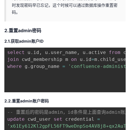
时发现密码早已忘记，这个时候可以通过数据库操作重置密
者
码。
我
2.重置admin密码
的
我
2.1.获取admin账户ID
select
博
的
我
 u
.
id
,
 u
.
user_name
,
 u
.
active 
from
join
 cwd_membership m 
on
 u
.
id
=
m
.
child_user
where
客
论
的
我
 g
.
group_name 
=
'confluence-administr
坛
圈
的
我
子
直
的
我
2.2.重置admin账户密码
我
播
活
的
-- 重置后的密码是admin，id条件是上面查询admin账户
update
 cwd_user 
set
 credential 
=
我
动
关
的
'x61Ey612Kl2gpFL56FT9weDnpSo4AV8j8+qx2AuTH