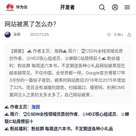
开发者
返
网站被黑了怎么办？
回
海拥
2021/11/25
3.9k+
举
报
【摘要】 🌊 作者主页：海拥🌊 简介：🏆CSDN全栈领域优质
创作者、🥇HDZ核心组成员、🥈蝉联C站周榜前十🌊 粉丝福
利：粉丝群 每周送六本书，不定期送各种小礼品网站被黑现在
个
越来越常见，不仅中国，全世界都一样。Google官方博客17年
3月份的一篇帖子提到，被黑的网站数目2016年比2015年增加
我
人
了32%，而且没有减缓的趋势。扫描端口、撞密码、利用CMS
漏洞注入之类的太多太多了。自己网站被黑...
的
主
🌊
作者主页：
海拥
🌊
简介
：🏆
CSDN全栈领域优质创作者
、🥇
HDZ核心组成员
、🥈
蝉
开
页
联C站周榜前十
🌊
粉丝福利：
粉丝群
每周送六本书，不定期送各种小礼品
发