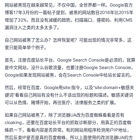
网站被黑现在越来越常见，不仅中国，全世界都一样。Google官方
者
博客17年3月份的
一篇帖子
提到，被黑的网站数目2016年比2015年
增加了32%，而且没有减缓的趋势。扫描端口、撞密码、利用CMS
我
漏洞注入之类的太多太多了。
自己网站被黑了怎么办？怎样恢复呢？可能出现的情况非常多，这
的
我
里只能简单举个例子。
博
的
我
首先，注册百度站长平台、Google Search Console是必须的，就算
是中文网站，没什么谷歌流量，也要注册Google Search Console，
客
论
的
我
Google如果发现网站被黑，会在Search Console中给站长留言的。
坛
圈
的
我
然后，经常在百度、Google用site:指令，以及“site:domain+敏感关
键词”看看自己网站有没有什么不该出现的标题和描述。敏感关键词
子
直
的
我
可以从色情、赌博开始，再往医疗、法律服务之类的扩展。
如果自己网站被黑了，除了浏览器UA改为百度蜘蛛看看是否有
我
播
活
的
cloaking，还要在百度站长平台的抓取诊断部分，用真正的百度蜘
蛛抓一下，看看内容是否异常。有的网站用程序检测用户IP地址，
我
动
关
的
然后反查IP是否是真的百度蜘蛛，所以上面使用的改浏览器UA的方