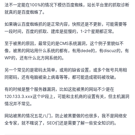
法不一定能在100%的情况下模仿百度蜘蛛，站长平台里的抓取诊断
我
注
的
开
就真的是百度蜘蛛了。
的
Programs
发
如果确认百度蜘蛛抓的是正常内容，快照还是不更新，可能需要等
一段时间，百度的抓取、建库是挺慢的，1-2个星期都正常。
支
者
至于被黑的原因，最常见的是CMS系统漏洞，这个例子里貌似不
持
像，被黑的网站用什么系统的都有，有用dede的，有discuz的，有
学
WP的，还有什么北方网系统的。
我
堂
另一个常见的是密码太简单，或用的缺省设置，或多个账号共用相
同密码，还有电脑被染上病毒等等，都可能造成密码被攻破。
的
我
我
有的时候是整个服务器漏洞，比如这批被黑的网站不少是在
技
的
的
我
120.133.3.xxx这个IP段上，可能和主机商的设置有关，但主机漏洞
情况并不常见。
术
云
课
的
我
网站被黑的情况五花八门，防止被黑要做的也很多，我不是网络安
全专家，就不瞎说了，SEO们还是需要了解一些安全知识的。
支
声
程
认
的
我