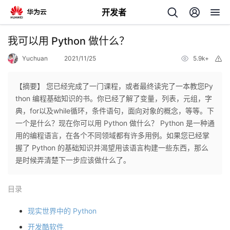
开发者
返
我可以用 Python 做什么？
回
Yuchuan
2021/11/25
5.9k+
举
报
【摘要】 您已经完成了一门课程，或者最终读完了一本教您Py
thon 编程基础知识的书。你已经了解了变量，列表，元组，字
典，for以及while循环，条件语句，面向对象的概念，等等。下
个
一个是什么？现在你可以用 Python 做什么？ Python 是一种通
用的编程语言，在各个不同领域都有许多用例。如果您已经掌
我
人
握了 Python 的基础知识并渴望用该语言构建一些东西，那么
是时候弄清楚下一步应该做什么了。
我
的
主
目录
我
的
开
页
现实世界中的 Python
我
的
开
发
开发酷软件