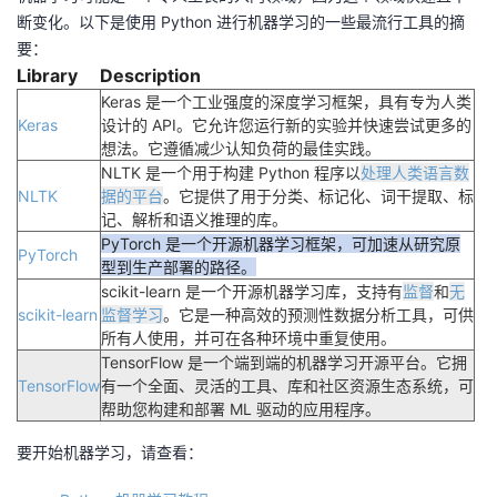
断变化。以下是使用 Python 进行机器学习的一些最流行工具的摘
要：
Library
Description
Keras 是一个工业强度的深度学习框架，具有专为人类
Keras
设计的 API。
它允许您运行新的实验并快速尝试更多的
想法。
它遵循减少认知负荷的最佳实践。
NLTK 是一个用于构建 Python 程序以
处理人类语言数
NLTK
据的平台
。它提供了用于分类、标记化、词干提取、标
记、解析和语义推理的库。
PyTorch 是一个开源机器学习框架，可加速从研究原
PyTorch
型到生产部署的路径。
scikit-learn 是一个开源机器学习库，支持有
监督
和
无
scikit-learn
监督学习
。它是一种高效的预测性数据分析工具，可供
所有人使用，并可在各种环境中重复使用。
TensorFlow 是一个端到端的机器学习开源平台。
它拥
TensorFlow
有一个全面、灵活的工具、库和社区资源生态系统，可
帮助您构建和部署 ML 驱动的应用程序。
要开始机器学习，请查看：