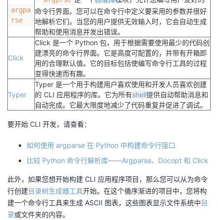
argpa
命令行界面。您可以在命令行中定义要采用的参数并很好
rse
地解析它们。当您的用户提供无效输入时，它会自动生成
帮助和使用消息并发出错误。
Click 是一个 Python 包，用于根据需要使用最少的代码创
建漂亮的命令行界面。
它是高度可配置的，并带有开箱即
Click
用的合理默认值。
它的目标包括使编写命令行工具的过程
变得快速而有趣。
Typer 是一个用于构建用户喜欢使用和开发人员喜欢创建
Typer
的 CLI 应用程序的库。它为所有
shell
提供自动帮助消息和
自动完成。它最大限度地减少了代码重复并促进了调试。
要开始 CLI 开发，请查看：
如何使用 argparse 在 Python 中构建命令行接口
比较 Python 命令行解析库——Argparse、Docopt 和 Click
此外，如果您想开始构建 CLI 应用程序项目，那么您可以从为命令
行创建
目录树生成器工具
开始。在这个循序渐进的项目中，您将构
建一个命令行工具来生成 ASCII 图表，这些图表显示文件系统中
目
录
或文件夹的内容。