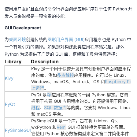
使用用户友好且直观的命令行界面创建应用程序对于任何 Python 开
发人员来说都是一项宝贵的技能。
GUI Development
为
桌面环境
创建传统的
图形用户界面 (GUI)
应用程序也是 Python 中
一个有吸引力的选择。如果您对构建此类应用程序感兴趣，那么
Python 为您提供了广泛的 GUI 库、框架和工具包供您选择：
Library
Description
Kivy 是一个用于快速开发具有创新用户界面的应用程
序的库，例如
多点触控
应用程序。它可以在 Linux、
Kivy
Windows、macOS、Android、iOS 和
Raspberry Pi
上运行
。
PyQt 是
Qt
应用程序框架的一组 Python 绑定。它包
括用于构建 GUI 应用程序的类。它还提供用于网络、
PyQt
线程
、
SQL 数据库
等的类。它支持 Windows、Linux
和 macOS 平台。
PySimpleGUI 是一个库，旨在将 tkinter、Qt、
wxPython 和
Remi
GUI 框架转换为更简单的界面。
PySimpleGUI
它使用 Python 核心数据类型来定义窗口并简化事件