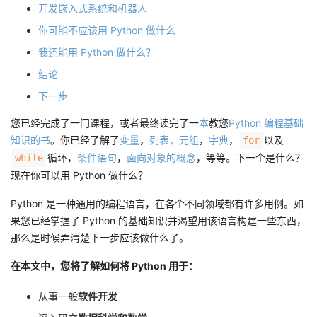
开发嵌入式系统和机器人
议
注
验
收
你可能不应该用 Python 做什么
藏
我还能用 Python 做什么？
结论
下一步
您已经完成了一门课程，或者最终读完了一
本
教您
Python 编程基础
知识的
书
。你已经了解了
变量
，
列表，元组
，
字典
，
以及
for
循环，
条件语句
，
面向对象的概念
，等等。下一个是什么？
while
现在你可以用 Python 做什么？
Python 是一种通用的编程语言，在各个不同领域都有许多用例。如
果您已经掌握了 Python 的基础知识并渴望用该语言构建一些东西，
那么是时候弄清楚下一步应该做什么了。
在本文中，您将了解如何将 Python 用于：
从事一般
软件开发