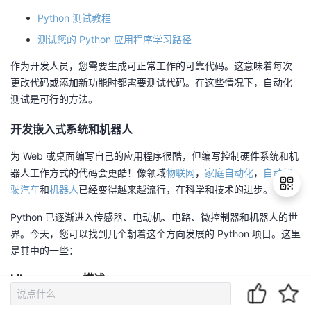
Python 测试教程
测试您的 Python 应用程序学习路径
作为开发人员，您需要生成可正常工作的可靠代码。这意味着每次
更改代码或添加新功能时都需要测试代码。在这些情况下，自动化
测试是可行的方法。
开发嵌入式系统和机器人
为 Web 或桌面编写自己的应用程序很酷，但编写控制硬件系统和机
器人工作方式的代码会更酷！像领域
物联网
，
家庭自动化
，
自动驾
驶汽车
和
机器人
已经变得越来越流行，在科学和技术的进步。
Python 已逐渐进入传感器、电动机、电路、微控制器和机器人的世
界。今天，您可以找到几个朝着这个方向发展的 Python 项目。这里
退
是其中的一些：
出
登
Library
描述
录
BBC micro:bit 是一款袖珍电脑，向您介绍软件和
BBC micro:bit
硬件如何协同工作。它可以用 Python 编程。