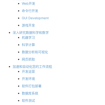
Web开发
的
Programs
发
者
命令行开发
GUI Development
支
者
我
游戏开发
持
学
的
我
深入研究数据科学和数学
机器学习
我
堂
博
的
我
科学计算
数据分析和可视化
的
我
客
论
的
我
我
网页抓取
技
的
坛
圈
的
我
的
我
加速和自动化您的工作流程
开发运营
术
云
子
直
的
我
课
的
我
开发环境
软件打包部署
支
声
播
活
的
程
认
的
我
数据库系统
持
建
动
关
证
实
的
软件测试