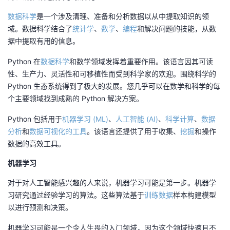
数据科学
是一个涉及清理、准备和分析数据以从中提取知识的领
域。数据科学结合了
统计学
、
数学
、
编程
和解决问题的技能，从数
据中提取有用的信息。
Python 在
数据科学
和数学领域发挥着重要作用。该语言因其可读
性、生产力、灵活性和可移植性而受到科学家的欢迎。围绕科学的
Python 生态系统得到了极大的发展。您几乎可以在数学和科学的每
个主要领域找到成熟的 Python 解决方案。
Python 包括用于
机器学习 (ML)
、
人工智能 (AI)
、
科学计算
、
数据
分析
和
数据可视化的工具
。该语言还提供了用于收集、
挖掘
和操作
数据的高效工具。
机器学习
对于对人工智能感兴趣的人来说，机器学习可能是第一步。机器学
习研究通过经验学习的算法。这些算法基于
训练数据
样本构建模型
以进行预测和决策。
机器学习可能是一个令人生畏的入门领域，因为这个领域快速且不