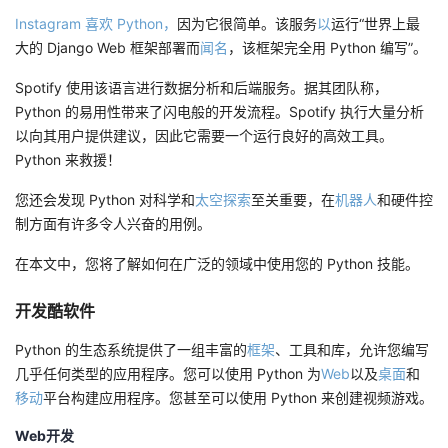
Instagram 喜欢 Python，
因为它很简单。该服务
以
运行“世界上最
大的 Django Web 框架部署而
闻名
，该框架完全用 Python 编写”。
Spotify 使用该语言进行数据分析和后端服务。据其团队称，
Python 的易用性带来了闪电般的开发流程。Spotify 执行大量分析
以向其用户提供建议，因此它需要一个运行良好的高效工具。
Python 来救援！
您还会发现 Python 对科学和
太空探索
至关重要，在
机器人
和硬件控
制方面有许多令人兴奋的用例。
在本文中，您将了解如何在广泛的领域中使用您的 Python 技能。
开发酷软件
Python 的生态系统提供了一组丰富的
框架
、工具和库，允许您编写
几乎任何类型的应用程序。您可以使用 Python 为
Web
以及
桌面
和
移动
平台构建应用程序。您甚至可以使用 Python 来创建视频游戏。
Web开发