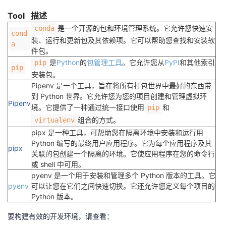
Tool
描述
是一个开源的包和环境管理系统。它允许您快速安
conda
cond
装、运行和更新包及其依赖项。它可以帮助您查找和安装软
a
件包。
是
Python
的
包管理工具
。它允许您从
PyPI
和其他索引
pip
pip
安装包。
Pipenv 是一个工具，旨在将所有打包世界中最好的东西带
到 Python 世界。它允许您为您的项目创建和管理虚拟环
Pipenv
境。它提供了一种通过统一接口使用
和
pip
组合的方式。
virtualenv
pipx 是一种工具，可帮助您在隔离环境中安装和运行用
Python 编写的最终用户应用程序。它为每个应用程序及其
pipx
关联的包创建一个隔离的环境。它使应用程序在您的命令行
或 shell 中可用。
pyenv 是一个用于安装和管理多个 Python 版本的工具。它
pyenv
可以让您在它们之间快速切换。它还允许您定义每个项目的
Python 版本。
要构建有效的开发环境，请查看：