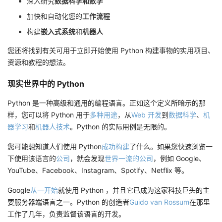
深入研究
数据科学和数学
加快和自动化您的
工作流程
构建
嵌入式系统
和
机器人
您还将找到有关可用于立即开始使用 Python 构建事物的实用项目、
资源和教程的想法。
现实世界中的 Python
Python 是一种高级和通用的编程语言。正如这个定义所暗示的那
样，您可以将 Python 用于
多种用途
，从
Web 开发
到
数据科学
、
机
器学习
和
机器人技术
。Python 的实际用例是无限的。
您可能想知道人们使用 Python
成功构建
了什么。如果您快速浏览一
下使用该语言的
公司
，就会发现
世界一流的公司
，例如 Google、
YouTube、Facebook、Instagram、Spotify、Netflix 等。
Google
从一开始
就使用 Python ，并且它已成为这家科技巨头的主
要服务器端语言之一。Python 的创造者
Guido van Rossum
在那里
工作了几年，负责监督该语言的开发。