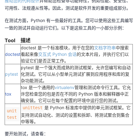
推动您的代码设计
并帮助您检查非功能特性，例如性能、安全性、
可用性、法规遵从性等。因此，测试是软件开发的重要组成部分。
在测试方面，Python 有一些最好的工具。您可以使用这些工具编写
一致的测试并自动运行它们。以下是这些工具的一小部分示例：
Tool
描述
doctest 是一个标准模块，用于在您的
文档字符串
中搜索
doctest
看起来像
交互式 Python 会话
的文本片段，并执行它们以
验证它们是否正常工作。
pytest 是一个强大而成熟的测试框架，允许您编写和自动
pytest
化测试。它可以从小型单元测试扩展到应用程序和库的复
杂功能测试。
tox 是一个通用的
virtualenv
管理和测试命令行工具。它允
tox
许您检查您的包是否在不同的 Python 版本和解释器中正
确安装。它可以在每个配置的环境中运行您的测试。
是 Python 标准库中提供的单元测试框架。它
unittest
unit
支持测试自动化、测试的设置和拆卸、将测试聚合到集合
test
中等等。
要开始测试，请查看：