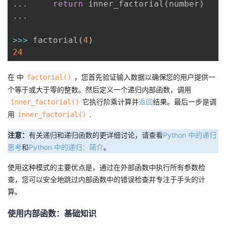
.
.
.
return
 inner_factorial
(
number
)
.
.
.
>>
>
 factorial
(
4
)
24
在 中
，您首先验证输入数据以确保您的用户提供一
factorial()
个等于或大于零的整数。然后定义一个递归内部函数，调用
它执行阶乘计算并
返回
结果。最后一步是调
inner_factorial()
用
.
inner_factorial()
注意：
有关递归和递归函数的更详细讨论，请查看
Python 中的
递归
思考
和
Python 中的
递归：简介
。
使用这种模式的主要优点是，通过在外部函数中执行所有参数检
查，您可以安全地跳过内部函数中的错误检查并专注于手头的计
算。
使用内部函数：基础知识