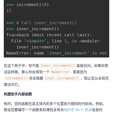
>>
>
 increment
(
10
)
11
>>
>
# Call inner_increment()
>>
>
 inner_increment
(
)
Traceback 
(
most recent call last
)
:
  File 
"<input>"
,
 line 
1
,
in
<
module
>
    inner_increment
(
)
NameError
:
 name 
'inner_increment'
is
not
在这个例子中，你不能
直接访问。如果你尝
inner_increment()
试这样做，那么你会得到一个
. 那是因为
NameError
完全隐藏
，阻止您从全局范
increment()
inner_increment()
围访问它。
构建助手内部函数
有时，您的函数在其主体内的多个位置执行相同的代码块。例如，
假设您要编写一个函数来处理包含有关
纽约市 Wi-Fi 热点
信息的