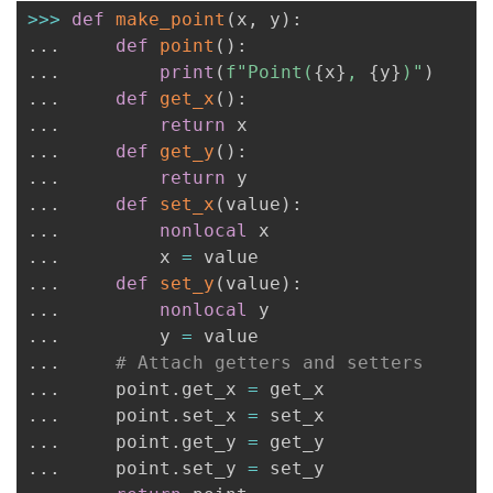
>>
>
def
make_point
(
x
,
 y
)
:
.
.
.
def
point
(
)
:
.
.
.
print
(
f"Point(
{
x
}
, 
{
y
}
)"
)
.
.
.
def
get_x
(
)
:
.
.
.
return
.
.
.
def
get_y
(
)
:
.
.
.
return
.
.
.
def
set_x
(
value
)
:
.
.
.
nonlocal
.
.
.
         x 
=
.
.
.
def
set_y
(
value
)
:
.
.
.
nonlocal
.
.
.
         y 
=
.
.
.
# Attach getters and setters
.
.
.
     point
.
get_x 
=
.
.
.
     point
.
set_x 
=
.
.
.
     point
.
get_y 
=
.
.
.
     point
.
set_y 
=