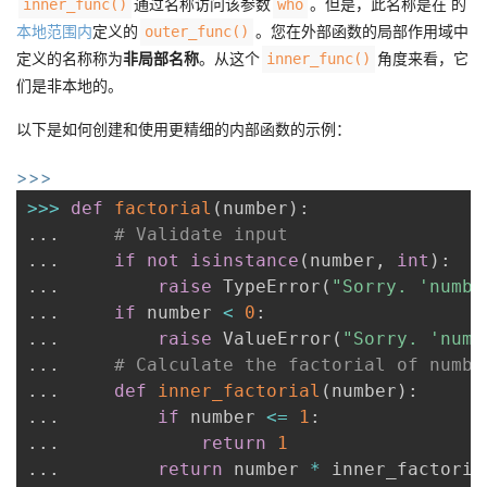
通过名称访问该参数
。但是，此名称是在 的
inner_func()
who
本地范围内
定义的
。您在外部函数的局部作用域中
outer_func()
定义的名称称为
非局部名称
。从这个
角度来看，它
inner_func()
们是非本地的。
以下是如何创建和使用更精细的内部函数的示例：
>>>
>>
>
def
factorial
(
number
)
:
.
.
.
# Validate input
.
.
.
if
not
isinstance
(
number
,
int
)
:
.
.
.
raise
 TypeError
(
"Sorry. 'numbe
.
.
.
if
 number 
<
0
:
.
.
.
raise
 ValueError
(
"Sorry. 'numb
.
.
.
# Calculate the factorial of numbe
.
.
.
def
inner_factorial
(
number
)
:
.
.
.
if
 number 
<=
1
:
.
.
.
return
1
.
.
.
return
 number 
*
 inner_factoria