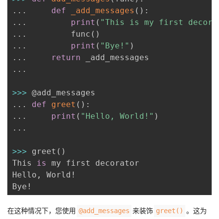
.
.
.
def
_add_messages
(
)
:
.
.
.
print
(
"This is my first decora
.
.
.
         func
(
)
.
.
.
print
(
"Bye!"
)
.
.
.
return
.
.
.
>>
>
.
.
.
def
greet
(
)
:
.
.
.
print
(
"Hello, World!"
)
.
.
.
>>
>
 greet
(
)
This 
is
 my first decorator

Hello
,
 World!

在这种情况下，您使用
来装饰
。这为
@add_messages
greet()