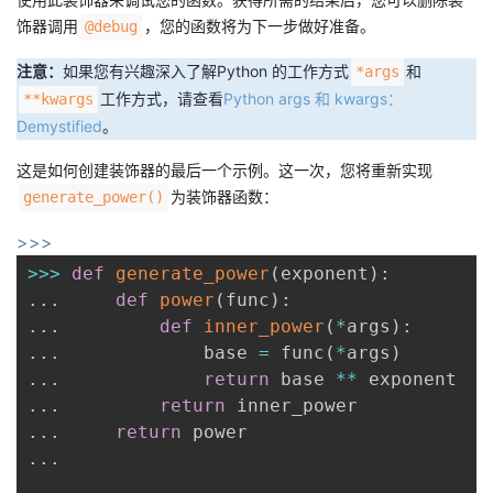
饰器调用
，您的函数将为下一步做好准备。
@debug
注意：
如果您有兴趣深入了解Python 的工作方式
和
*args
工作方式，请查看
Python args 和 kwargs：
**kwargs
Demystified
。
这是如何创建装饰器的最后一个示例。这一次，您将重新实现
为装饰器函数：
generate_power()
>>>
>>
>
def
generate_power
(
exponent
)
:
.
.
.
def
power
(
func
)
:
.
.
.
def
inner_power
(
*
args
)
:
.
.
.
             base 
=
 func
(
*
args
)
.
.
.
return
 base 
**
.
.
.
return
.
.
.
return
.
.
.