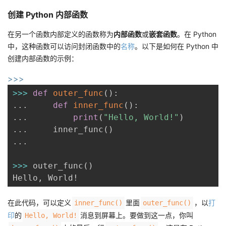
议
注
验
收
创建 Python 内部函数
在另一个函数内部定义的函数称为
内部函数
或
嵌套函数
。在 Python
藏
中，这种函数可以访问封闭函数中的
名称
。以下是如何在 Python 中
创建内部函数的示例：
>>>
>>
>
def
outer_func
(
)
:
.
.
.
def
inner_func
(
)
:
.
.
.
print
(
"Hello, World!"
)
.
.
.
     inner_func
(
)
.
.
.
>>
>
 outer_func
(
)
Hello
,
在此代码，可以定义
里面
，以
打
inner_func()
outer_func()
印
的
消息到屏幕上。要做到这一点，你叫
Hello, World!