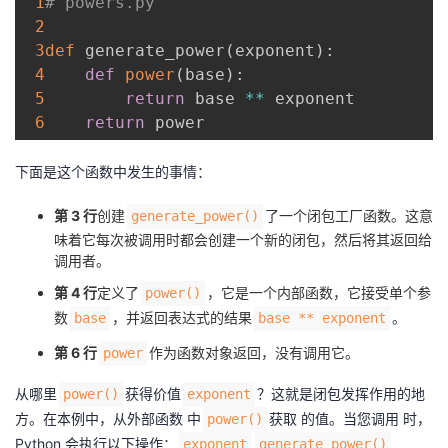
1
# powers.py
2
3def
 generate_power
(
exponent
)
:
4
def
power
(
base
)
:
5
return
 base 
**
 exponent

6
return
下面是这个函数中发生的事情：
第 3 行
创建
了一个闭包工厂函数。这意
generate_power()
味着它每次被调用时都会创建一个新的闭包，然后将其返回给
调用者。
第 4 行
定义了
，它是一个内部函数，它接受单个参
power()
数
，并返回表达式的结果
。
base
base ** exponent
第 6 行
作为函数对象返回，没有调用它。
power
从哪里
获得价值
？这就是闭包发挥作用的地
power()
exponent
方。在本例中，从外部函数 中
获取 的值。当您调用 时，
power()
Python 会执行以下操作：
exponent
generate_power()