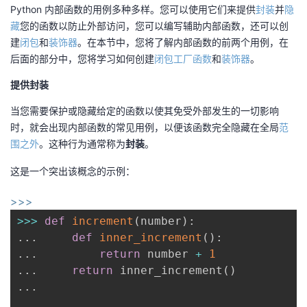
Python 内部函数的用例多种多样。您可以使用它们来提供
封装
并
隐
藏
您的函数以防止外部访问，您可以编写辅助内部函数，还可以创
建
闭包
和
装饰器
。在本节中，您将了解内部函数的前两个用例，在
后面的部分中，您将学习如何创建
闭包工厂函数
和
装饰器
。
提供封装
当您需要保护或隐藏给定的函数以使其免受外部发生的一切影响
时，就会出现内部函数的常见用例，以便该函数完全隐藏在全局
范
围之外
。这种行为通常称为
封装
。
这是一个突出该概念的示例：
>>>
>>
>
def
increment
(
number
)
:
.
.
.
def
inner_increment
(
)
:
.
.
.
return
 number 
+
1
.
.
.
return
 inner_increment
(
)
.
.
.