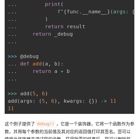
.
.
.
print
(
.
.
.
f"
{
func
.
__name__
}
(args: 
{
a
.
.
.
)
.
.
.
return
.
.
.
return
.
.
.
>>
>
.
.
.
def
add
(
a
,
 b
)
:
.
.
.
return
 a 
+
.
.
.
>>
>
 add
(
5
,
6
)
add
(
args
:
(
5
,
6
)
,
 kwargs
:
{
}
)
-
>
11
11
这个例子提供了
，它是一个装饰器，它将一个函数作为参
debug()
数，并用每个参数的当前值及其对应的返回值打印其签名。您可以
使用此装饰器来调试您的函数。获得所需的结果后，您可以删除装