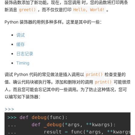
装饰函数添加了新功能。现在，当您调用 时，您的函数将打印两条
新消息
，而不仅仅是打印
。
greet()
Hello, World!
Python 装饰器的用例多种多样。这里是其中的一些：
调试
缓存
日志记录
Timing
调试 Python 代码的常见做法是插入调用以
检查变量的
print()
值、确认代码块被执行等。添加和删​​除对的调用
可能很烦
print()
人，而且您可能会忘记其中的一些调用。为了防止这种情况，您可
以编写如下装饰器：
>>>
>>
>
def
debug
(
func
)
:
.
.
.
def
_debug
(
*
args
,
**
kwargs
)
:
.
.
.
         result 
=
 func
(
*
args
,
**
kwargs
)