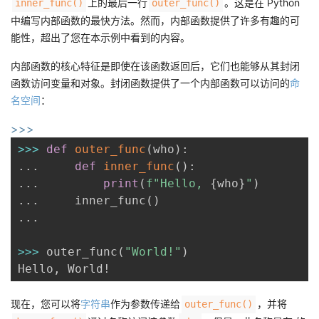
上的最后一行
。这是在 Python
inner_func()
outer_func()
中编写内部函数的最快方法。然而，内部函数提供了许多有趣的可
能性，超出了您在本示例中看到的内容。
内部函数的核心特征是即使在该函数返回后，它们也能够从其封闭
函数访问变量和对象。封闭函数提供了一个内部函数可以访问的
命
名空间
：
>>>
>>
>
def
outer_func
(
who
)
:
.
.
.
def
inner_func
(
)
:
.
.
.
print
(
f"Hello, 
{
who
}
"
)
.
.
.
     inner_func
(
)
.
.
.
>>
>
 outer_func
(
"World!"
)
Hello
,
现在，您可以将
字符串
作为参数传递给
，并将
outer_func()