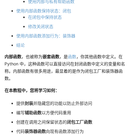
使用内部与私有帮助函数
的
Programs
发
者
使用内部函数保持状态：闭包
在闭包中保持状态
支
者
我
修改关闭状态
使用内部函数添加行为：装饰器
持
学
的
我
结论
我
堂
博
的
我
内部函数
，也被称为
嵌套函数
，是
函数
，你其他函数中定义。在
Python 中，这种函数可以直接访问在封闭函数中定义的变量和名
的
我
客
论
的
我
我
称。内部函数有很多用途，最显着的是作为闭包工厂和装饰器函
数。
技
的
坛
圈
的
我
的
我
在本教程中，您将学习如何：
术
云
子
直
的
我
课
的
我
提供
封装
并隐藏您的功能以防止外部访问
支
声
播
活
的
程
认
的
我
编写
辅助函数
以方便代码重用
创建在调用之间保留状态的
闭包工厂函数
持
建
动
关
证
实
的
代码
装饰器函数
向现有函数添加行为