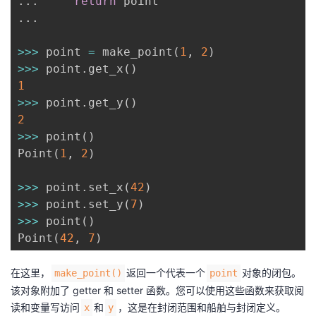
.
.
.
return
.
.
.
>>
>
 point 
=
 make_point
(
1
,
2
)
>>
>
 point
.
get_x
(
)
1
>>
>
 point
.
get_y
(
)
2
>>
>
 point
(
)
Point
(
1
,
2
)
>>
>
 point
.
set_x
(
42
)
>>
>
 point
.
set_y
(
7
)
>>
>
 point
(
)
Point
(
42
,
7
)
在这里，
返回一个代表一个
对象的闭包。
make_point()
point
该对象附加了 getter 和 setter 函数。您可以使用这些函数来获取阅
读和变量写访问
和
，这是在封闭范围和船舶与封闭定义。
x
y