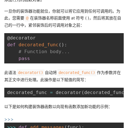
一旦你的装饰器功能就位，你就可以将它应用到任何可调用的。为
此，您需要
在装饰器名称前面使用 at 符号 ( )，然后将其放在自
@
己的一行中，紧邻装饰后的可调用对象之前：
@decorator
def
decorated_func
(
)
:
# Function body...
pass
此语法
自动将
作为参数并在
decorator()
decorated_func()
其正文中进行处理。此操作是以下赋值的简写：
decorated_func 
=
 decorator
(
decorated_func
)
以下是如何构建装饰器函数以向现有函数添加新功能的示例：
>>>
>>
>
def
add_messages
(
func
)
: