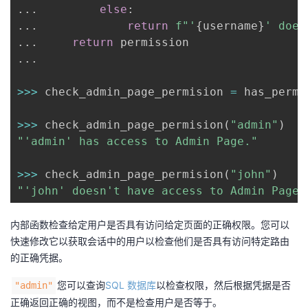
.
.
.
else
:
.
.
.
return
f"'
{
username
}
' does
.
.
.
return
.
.
.
>>
>
 check_admin_page_permision 
=
 has_permi
>>
>
 check_admin_page_permision
(
"admin"
)
"'admin' has access to Admin Page."
>>
>
 check_admin_page_permision
(
"john"
)
"'john' doesn't have access to Admin Page.
内部函数检查给定用户是否具有访问给定页面的正确权限。您可以
快速修改它以获取会话中的用户以检查他们是否具有访问特定路由
的正确凭据。
您可以查询
SQL 数据库
以检查权限，然后根据凭据是否
"admin"
正确返回正确的视图，而不是检查用户是否等于。