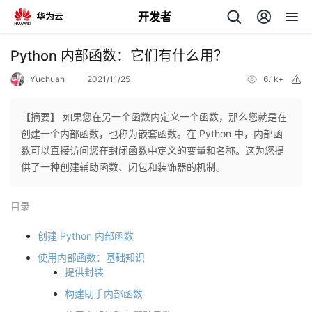
开发者
返
Python 内部函数：它们有什么用？
回
Yuchuan
2021/11/25
6.1k+
举
报
【摘要】 如果您在另一个函数内定义一个函数，那么您就是在
创建一个内部函数，也称为嵌套函数。在 Python 中，内部函
数可以直接访问您在封闭函数中定义的变量和名称。这为您提
个
供了一种创建辅助函数、闭包和装饰器的机制。
我
人
目录
我
的
主
创建 Python 内部函数
使用内部函数：基础知识
我
的
开
页
提供封装
构建助手内部函数
我
的
开
发