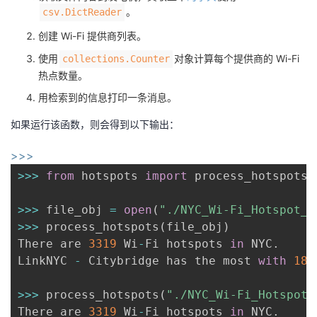
。
csv.DictReader
创建 Wi-Fi 提供商列表。
使用
对象计算每个提供商的 Wi-Fi
collections.Counter
热点数量。
用检索到的信息打印一条消息。
如果运行该函数，则会得到以下输出：
>>>
>>
>
from
 hotspots 
import
 process_hotspots

>>
>
 file_obj 
=
open
(
"./NYC_Wi-Fi_Hotspot_L
>>
>
 process_hotspots
(
file_obj
)
There are 
3319
 Wi
-
Fi hotspots 
in
 NYC
.
LinkNYC 
-
 Citybridge has the most 
with
186
>>
>
 process_hotspots
(
"./NYC_Wi-Fi_Hotspot_
There are 
3319
 Wi
-
Fi hotspots 
in
 NYC
.