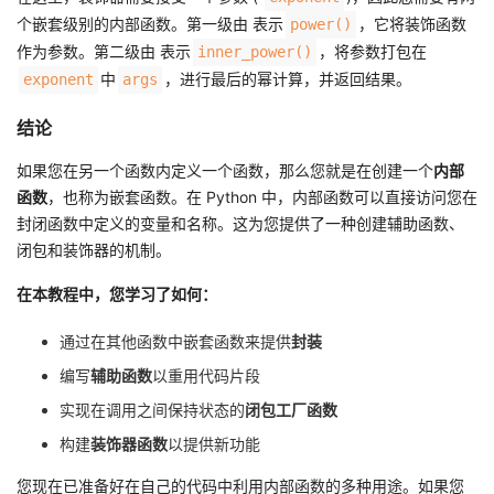
个嵌套级别的内部函数。第一级由 表示
，它将装饰函数
power()
作为参数。第二级由 表示
，将参数打包在
inner_power()
中
，进行最后的幂计算，并返回结果。
exponent
args
结论
如果您在另一个函数内定义一个函数，那么您就是在创建一个
内部
函数
，也称为嵌套函数。在 Python 中，内部函数可以直接访问您在
封闭函数中定义的变量和名称。这为您提供了一种创建辅助函数、
闭包和装饰器的机制。
在本教程中，您学习了如何：
通过在其他函数中嵌套函数来提供
封装
编写
辅助函数
以重用代码片段
实现在调用之间保持状态的
闭包工厂函数
构建
装饰器函数
以提供新功能
您现在已准备好在自己的代码中利用内部函数的多种用途。如果您