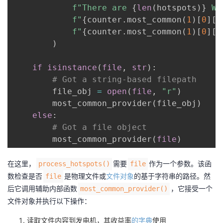
f"There are 
{
len
(
hotspots
)
}
 Wi
f"
{
counter
.
most_common
(
1
)
[
0
]
[
0
f"
{
counter
.
most_common
(
1
)
[
0
]
[
1
)
if
isinstance
(
file
,
str
)
:
# Got a string-based filepath
        file_obj 
=
open
(
file
,
"r"
)
        most_common_provider
(
file_obj
)
else
:
# Got a file object
        most_common_provider
(
file
)
在这里，
需要
作为一个参数。该函
process_hotspots()
file
数检查是否
是物理文件或
文件对象
的基于字符串的路径。然
file
后它调用辅助内部函数
，它接受一个
most_common_provider()
文件对象并执行以下操作：
读取文件内容到发电机，其收益率
的字典
使用