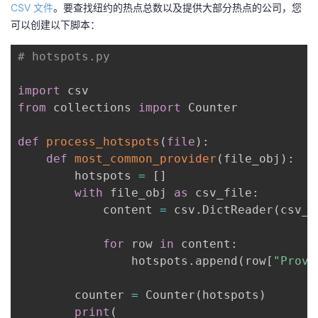
CSV 文件
。要查找纽约的热点总数以及提供大部分热点的公司，您
可以创建以下脚本：
# hotspots.py
import
from
 collections 
import
 Counter

def
process_hotspots
(
file
)
:
def
most_common_provider
(
file_obj
)
:
        hotspots 
=
[
]
with
 file_obj 
as
 csv_file
:
            content 
=
 csv
.
DictReader
(
csv_f
for
 row 
in
 content
:
                hotspots
.
append
(
row
[
"Provi
        counter 
=
 Counter
(
hotspots
)
print
(