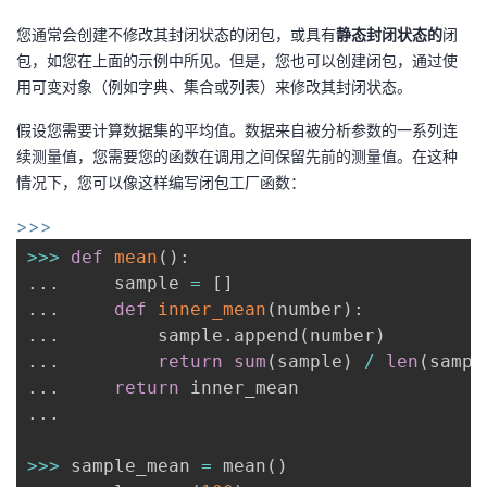
您通常会创建不修改其封闭状态的闭包，或具有
静态封闭状态的
闭
包，如您在上面的示例中所见。但是，您也可以创建闭包，通过使
用可变对象（例如字典、集合或列表）来修改其封闭状态。
假设您需要计算数据集的平均值。数据来自被分析参数的一系列连
续测量值，您需要您的函数在调用之间保留先前的测量值。在这种
情况下，您可以像这样编写闭包工厂函数：
>>>
>>
>
def
mean
(
)
:
.
.
.
     sample 
=
[
]
.
.
.
def
inner_mean
(
number
)
:
.
.
.
         sample
.
append
(
number
)
.
.
.
return
sum
(
sample
)
/
len
(
sampl
.
.
.
return
.
.
.
>>
>
 sample_mean 
=
 mean
(
)