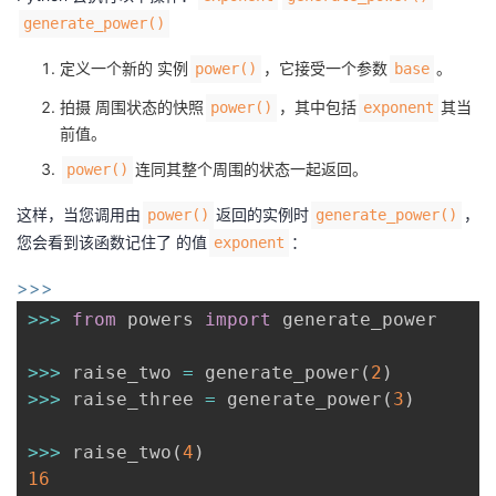
generate_power()
定义一个新的 实例
，它接受一个参数
。
power()
base
拍摄 周围状态的快照
，其中包括
其当
power()
exponent
前值。
连同其整个周围的状态一起返回。
power()
这样，当您调用由
返回的实例时
，
power()
generate_power()
您会看到该函数记住了 的值
：
exponent
>>>
>>
>
from
 powers 
import
 generate_power

>>
>
 raise_two 
=
 generate_power
(
2
)
>>
>
 raise_three 
=
 generate_power
(
3
)
>>
>
 raise_two
(
4
)
16