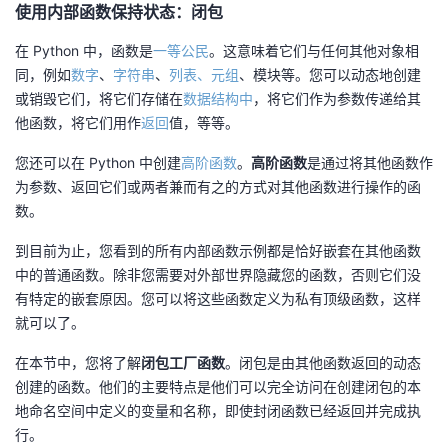
使用内部函数保持状态：闭包
在 Python 中，函数是
一等公民
。这意味着它们与任何其他对象相
同，例如
数字
、
字符串
、
列表、元组
、模块等。您可以动态地创建
或销毁它们，将它们存储在
数据结构中
，将它们作为参数传递给其
他函数，将它们用作
返回
值，等等。
您还可以在 Python 中创建
高阶函数
。
高阶函数
是通过将其他函数作
为参数、返回它们或两者兼而有之的方式对其他函数进行操作的函
数。
到目前为止，您看到的所有内部函数示例都是恰好嵌套在其他函数
中的普通函数。除非您需要对外部世界隐藏您的函数，否则它们没
有特定的嵌套原因。您可以将这些函数定义为私有顶级函数，这样
就可以了。
在本节中，您将了解
闭包工厂函数
。闭包是由其他函数返回的动态
创建的函数。他们的主要特点是他们可以完全访问在创建闭包的本
地命名空间中定义的变量和名称，即使封闭函数已经返回并完成执
行。