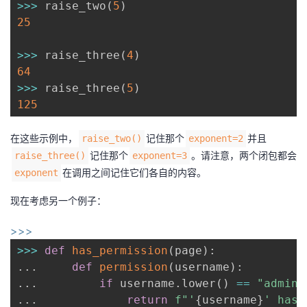
>>
>
 raise_two
(
5
)
25
>>
>
 raise_three
(
4
)
64
>>
>
 raise_three
(
5
)
125
在这些示例中，
记住那个
并且
raise_two()
exponent=2
记住那个
。请注意，两个闭包都会
raise_three()
exponent=3
在调用之间记住它们各自的内容。
exponent
现在考虑另一个例子：
>>>
>>
>
def
has_permission
(
page
)
:
.
.
.
def
permission
(
username
)
:
.
.
.
if
 username
.
lower
(
)
==
"admin"
.
.
.
return
f"'
{
username
}
' has 