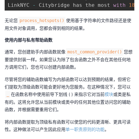
LinkNYC 
-
 Citybridge has the most 
with
186
无论您
使用基于字符串的文件路径还是使
process_hotspots()
用文件对象调用，您都会得到相同的结果。
使用内部与私有帮助函数
通常，您创建助手内部函数就像
您想
most_common_provider()
要提供封装一样。如果您认为除了包含函数之外不会在其他任何地
方调用它们，您也可以创建内部函数。
尽管将您的辅助函数编写为内部函数可以达到预期的结果，但将它
们提取为顶级函数可能会更好地为您服务。在这种情况下，您可以
在函数名称中使用前导下划线 ( ) 来指示它对当前
模块
或类是私
_
有的。这将允许您从当前模块或类中的任何其他位置访问您的辅助
函数，并根据需要重用它们。
将内部函数提取为顶级私有函数可以使您的代码更清晰、更具可读
性。这种做法可以产生因此应用
单一职责原则的功能
。