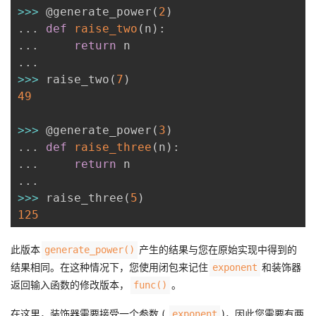
>>
>
 @generate_power
(
2
)
.
.
.
def
raise_two
(
n
)
:
.
.
.
return
.
.
.
>>
>
 raise_two
(
7
)
49
>>
>
 @generate_power
(
3
)
.
.
.
def
raise_three
(
n
)
:
.
.
.
return
.
.
.
>>
>
 raise_three
(
5
)
125
此版本
产生的结果与您在原始实现中得到的
generate_power()
结果相同。在这种情况下，您使用闭包来记住
和装饰器
exponent
返回输入函数的修改版本，
。
func()
在这里，装饰器需要接受一个参数 (
)，因此您需要有两
exponent