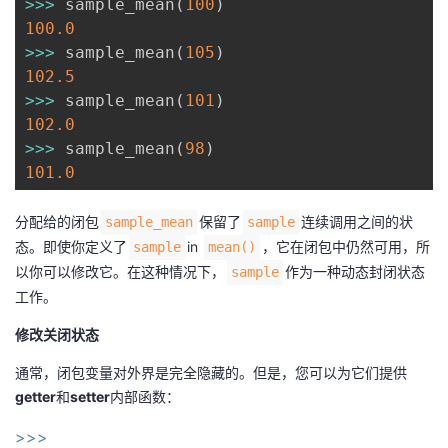
>>
>
 sample_mean
(
100
)
100.0
>>
>
 sample_mean
(
105
)
102.5
>>
>
 sample_mean
(
101
)
102.0
>>
>
 sample_mean
(
98
)
101.0
分配给的闭包
保留了
连续调用之间的状
sample_mean
sample
态。即使你定义了
in
，它在闭包中仍然可用，所
sample
mean()
以你可以修改它。在这种情况下，
作为一种动态封闭状态
sample
工作。
修改关闭状态
通常，闭包变量对外界是完全隐藏的。但是，您可以为它们提供
getter
和
setter
内部函数：
>>>