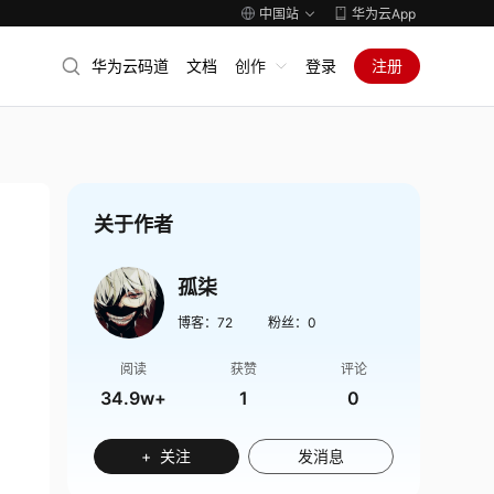
中国站
华为云App
华为云码道
文档
创作
登录
注册
关于作者
孤柒
博客：
72
粉丝：
0
阅读
获赞
评论
34.9w+
1
0
+ 关注
发消息