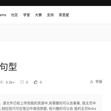
rams
社区
学堂
大赛
支持
茶思屋
级句型
举报
3.2k+
0
0
，源文件已经上传到我的资源中,有需要的可以去看看, 我主页中
相应技巧可在笔记中查找原题, 有兴趣的可以去 我的主页&nbs