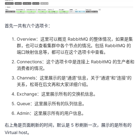
我
注
的
开
的
Programs
发
首先一共有六个选项卡：
支
者
Overview：这里可以概览 RabbitMQ 的整体情况，如果是集
群，也可以查看集群中各个节点的情况。包括 RabbitMQ 的
持
端口映射信息等，都可以在这个选项卡中查看。
学
Connections：这个选项卡中是连接上 RabbitMQ 的生产者和
我
堂
消费者的情况。
Channels：这里展示的是“通道”信息，关于“通道”和“连接”的
的
我
我
关系，松哥在后文再和大家详细介绍。
Exchange：这里展示所有的交换机信息。
技
的
的
我
Queue：这里展示所有的队列信息。
术
云
课
的
我
Admin：这里展示所有的用户信息。
右上角是页面刷新的时间，默认是 5 秒刷新一次，展示的是所有的
支
声
程
认
的
我
Virtual host。