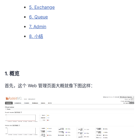
5. Exchange
者
6. Queue
我
7. Admin
8. 小结
的
我
博
的
我
客
论
的
我
1. 概览
首先，这个 Web 管理页面大概就像下图这样：
坛
圈
的
我
子
直
的
我
我
播
活
的
我
动
关
的