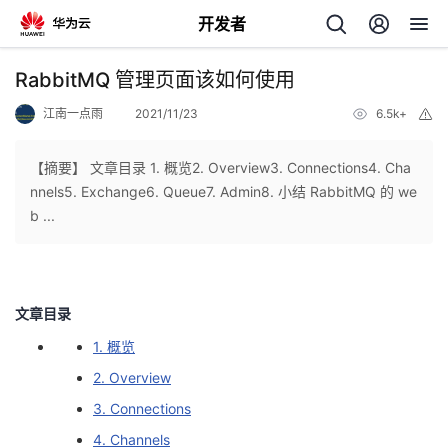
开发者
返
RabbitMQ 管理页面该如何使用
回
江南一点雨
2021/11/23
6.5k+
举
报
【摘要】 文章目录 1. 概览2. Overview3. Connections4. Cha
nnels5. Exchange6. Queue7. Admin8. 小结 RabbitMQ 的 we
b ...
个
我
人
文章目录
的
主
1. 概览
2. Overview
开
页
3. Connections
发
4. Channels