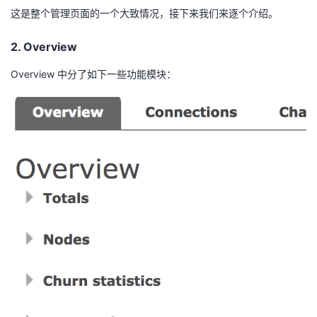
持
建
证
实
的
这是整个管理页面的一个大致情况，接下来我们来逐个介绍。
议
验
收
2. Overview
Overview 中分了如下一些功能模块：
藏