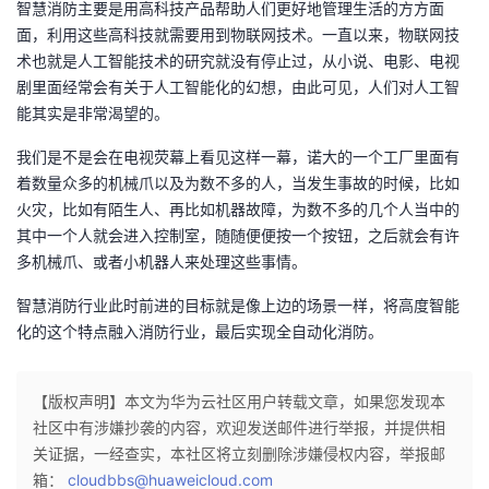
智慧消防主要是用高科技产品帮助人们更好地管理生活的方方面
面，利用这些高科技就需要用到物联网技术。一直以来，物联网技
者
术也就是人工智能技术的研究就没有停止过，从小说、电影、电视
剧里面经常会有关于人工智能化的幻想，由此可见，人们对人工智
我
能其实是非常渴望的。
的
我
我们是不是会在电视荧幕上看见这样一幕，诺大的一个工厂里面有
着数量众多的机械爪以及为数不多的人，当发生事故的时候，比如
博
的
我
火灾，比如有陌生人、再比如机器故障，为数不多的几个人当中的
其中一个人就会进入控制室，随随便便按一个按钮，之后就会有许
客
论
的
我
多机械爪、或者小机器人来处理这些事情。
坛
圈
的
我
智慧消防行业此时前进的目标就是像上边的场景一样，将高度智能
化的这个特点融入消防行业，最后实现全自动化消防。
子
直
的
我
【版权声明】本文为华为云社区用户转载文章，如果您发现本
我
播
活
的
社区中有涉嫌抄袭的内容，欢迎发送邮件进行举报，并提供相
关证据，一经查实，本社区将立刻删除涉嫌侵权内容，举报邮
我
动
关
的
箱：
cloudbbs@huaweicloud.com