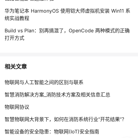
持
建
证
实
的
华为笔记本 HarmonyOS 使用铠大师虚拟机安装 Win11 系
议
统实战教程
验
收
Build vs Plan：别再搞混了，OpenCode 两种模式的正确
藏
打开方式
相关文章
物联网与人工智能之间的区别与联系
智慧消防解决方案_消防技术方案及相关信息汇总
物联网协议
智慧物联网大背景下，如何在消防系统行业“开花结果”？
智能设备的安全隐患：物联网(IoT)安全指南