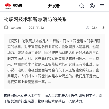
开发者
返
物联网技术和智慧消防的关系
回
bzhtoot
2021/11/22
9.8k+
举
报
【摘要】 物联网技术就是人工智能，而人工智能是人们争相研
究的学科。对于智慧消防行业来说，物联网技术是基石，也是
动力。智慧消防主要是用高科技产品帮助人们更好地管理生活
个
的方方面面，利用这些高科技就需要用到物联网技术。一直以
来，物联网技术也就是人工智能技术的研究就没有停止过，从
我
人
小说、电影、电视剧里面经常会有关于人工智能化的幻想，由
此可见，人们对人工智能其实是非常渴望的。我们是不是会在
的
主
电视荧幕上看见这样一幕，...
开
页
物联网技术就是人工智能，而人工智能是人们争相研究的学科。对
于智慧消防行业来说，物联网技术是基石，也是动力。
发