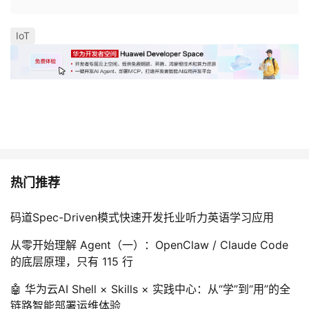
我
注
的
开
IoT
的
Programs
发
支
者
持
学
我
堂
热门推荐
的
我
我
技
的
码道Spec-Driven模式快速开发托业听力英语学习应用
的
我
从零开始理解 Agent（一）：OpenClaw / Claude Code
术
云
课
的
我
的底层原理，只有 115 行
支
声
程
认
的
我
🤖 华为云AI Shell × Skills × 实践中心：从“学”到“用”的全
链路智能部署运维体验