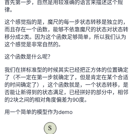
首先第一步，自然是用较准确的语言来描述这个规
持
建
证
实
的
律。
议
验
收
这个感觉指的是，魔尺的每一步状态转移是独立的，
而且存在一个函数，能够不依靠魔尺的状态对状态转
藏
移分成2类。因为这个函数足够简单，所以我们认为
这个感觉是非常自然的。
这个函数是什么呢？
我们在拼标准型的时候其实已经把正方体的位置确定
了（不一定在第一步就确定了，但是肯定在某个合适
的时间确定了），这个函数就是，一个状态转移，是
否能让新得到的状态满足，已经拼好的部分中，相邻
的2块之间的相对角度偏差为90度。
用一个简单的模型作为demo