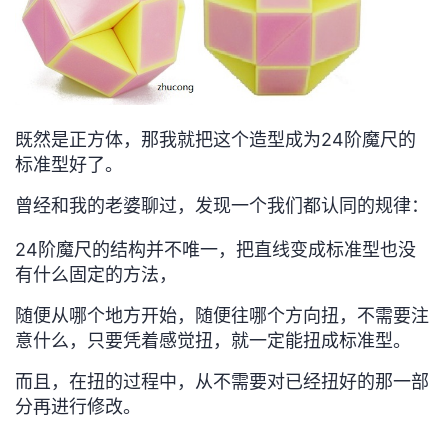
者
我
的
我
既然是正方体，那我就把这个造型成为24阶魔尺的
标准型好了。
博
的
我
曾经和我的老婆聊过，发现一个我们都认同的规律：
客
论
的
我
24阶魔尺的结构并不唯一，把直线变成标准型也没
有什么固定的方法，
坛
圈
的
我
随便从哪个地方开始，随便往哪个方向扭，不需要注
子
直
的
我
意什么，只要凭着感觉扭，就一定能扭成标准型。
我
播
活
的
而且，在扭的过程中，从不需要对已经扭好的那一部
分再进行修改。
我
动
关
的