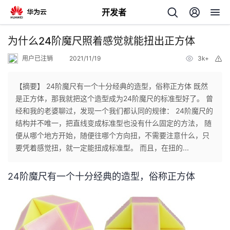
开发者
返
为什么24阶魔尺照着感觉就能扭出正方体
回
用户已注销
2021/11/19
3k+
举
报
【摘要】 24阶魔尺有一个十分经典的造型，俗称正方体 既然
是正方体，那我就把这个造型成为24阶魔尺的标准型好了。 曾
经和我的老婆聊过，发现一个我们都认同的规律： 24阶魔尺的
个
结构并不唯一，把直线变成标准型也没有什么固定的方法， 随
便从哪个地方开始，随便往哪个方向扭，不需要注意什么，只
我
人
要凭着感觉扭，就一定能扭成标准型。 而且，在扭的...
的
主
24阶魔尺有一个十分经典的造型，俗称正方体
开
页
发