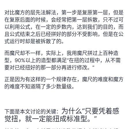
我
注
的
开
对比魔方的层先法解法，第一步是复原第一层，但是
在复原后面的时候，会经常把第一层拆散，只不过可
的
Programs
发
以利用公式，在一定的步数内，达到我们的目的，而
且公式结束之后已经拼好的部分不受影响，但是在公
支
者
式运行时却是被拆散了的。
持
学
而魔尺却不一样，实际上，我用魔尺拼过上百种造
型，90%以上的造型都满足“
在扭的过程中，从不需
我
堂
要对已经扭好的那一部分再进行修改。
”
的
我
我
正是因为有这样的一个规律存在，魔尺的难度和魔方
的难度不知道隔了多少数量级。
技
的
的
我
术
云
课
的
我
为什么“只要凭着感
下面是本文讨论的关键：
觉扭，就一定能扭成标准型。”
支
声
程
认
的
我