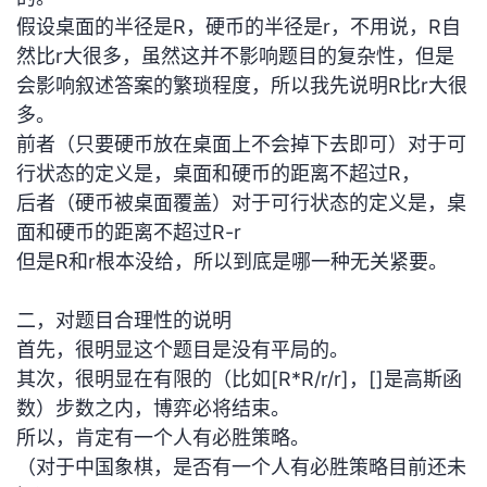
议
注
验
收
假设桌面的半径是R，硬币的半径是r，不用说，R自
然比r大很多，虽然这并不影响题目的复杂性，但是
藏
会影响叙述答案的繁琐程度，所以我先说明R比r大很
多。
前者（只要硬币放在桌面上不会掉下去即可）对于可
行状态的定义是，桌面和硬币的距离不超过R，
后者（硬币被桌面覆盖）对于可行状态的定义是，桌
面和硬币的距离不超过R-r
但是R和r根本没给，所以到底是哪一种无关紧要。
二，对题目合理性的说明
首先，很明显这个题目是没有平局的。
其次，很明显在有限的（比如[R*R/r/r]，[]是高斯函
数）步数之内，博弈必将结束。
所以，肯定有一个人有必胜策略。
（对于中国象棋，是否有一个人有必胜策略目前还未