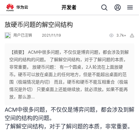
开发者
返
放硬币问题的解空间结构
回
用户已注销
2021/11/19
3.7k+
举
报
【摘要】 ACM中很多问题，不仅仅是博弈问题，都会涉及到解
空间的结构的问题。 了解解空间结构，对于了解问题的本质，
非常重要。 放硬币问题： 有一个圆桌，2人轮流在上面放硬
个
币。硬币可以放在桌面上的任何地方，但是不能超出桌面的范
围（极端情况是内切） 而且，硬币和硬币不能互相重合（极端
我
人
情况是外切） 只要桌面上还能继续放，就必须放。如果不能再
放，那么游...
我
的
主
ACM中很多问题，不仅仅是博弈问题，都会涉及到解
空间的结构的问题。
我
的
开
页
了解解空间结构，对于了解问题的本质，非常重要。
我
的
开
发