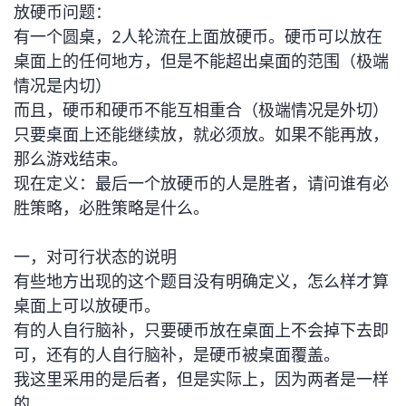
放硬币问题：
的
Programs
发
者
有一个圆桌，2人轮流在上面放硬币。硬币可以放在
桌面上的任何地方，但是不能超出桌面的范围（极端
支
者
我
情况是内切）
而且，硬币和硬币不能互相重合（极端情况是外切）
持
学
的
我
只要桌面上还能继续放，就必须放。如果不能再放，
那么游戏结束。
我
堂
博
的
我
现在定义：最后一个放硬币的人是胜者，请问谁有必
的
我
胜策略，必胜策略是什么。
客
论
的
我
我
技
的
坛
圈
的
我
的
我
一，对可行状态的说明
有些地方出现的这个题目没有明确定义，怎么样才算
术
云
子
直
的
我
课
的
我
桌面上可以放硬币。
有的人自行脑补，只要硬币放在桌面上不会掉下去即
支
声
播
活
的
程
认
的
我
可，还有的人自行脑补，是硬币被桌面覆盖。
我这里采用的是后者，但是实际上，因为两者是一样
持
建
动
关
证
实
的
的。