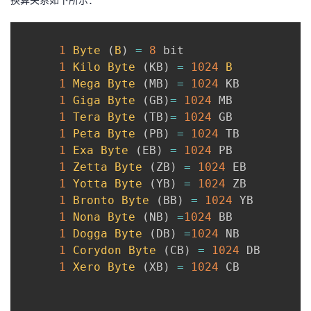
的
Programs
发
者
1
Byte
(
B
)
=
8
 bit

支
者
我
1
Kilo
Byte
(
KB
)
=
1024
B
1
Mega
Byte
(
MB
)
=
1024
 KB

持
学
的
我
1
Giga
Byte
(
GB
)
=
1024
 MB

1
Tera
Byte
(
TB
)
=
1024
 GB

我
堂
博
的
我
1
Peta
Byte
(
PB
)
=
1024
 TB

1
Exa
Byte
(
EB
)
=
1024
 PB

的
我
客
论
的
我
我
1
Zetta
Byte
(
ZB
)
=
1024
 EB

1
Yotta
Byte
(
YB
)
=
1024
 ZB

技
的
坛
圈
的
我
的
我
1
Bronto
Byte
(
BB
)
=
1024
 YB

1
Nona
Byte
(
NB
)
=
1024
 BB

术
云
子
直
的
我
课
的
我
1
Dogga
Byte
(
DB
)
=
1024
 NB

1
Corydon
Byte
(
CB
)
=
1024
 DB

支
声
播
活
的
程
认
的
我
1
Xero
Byte
(
XB
)
=
1024
 CB

持
建
动
关
证
实
的