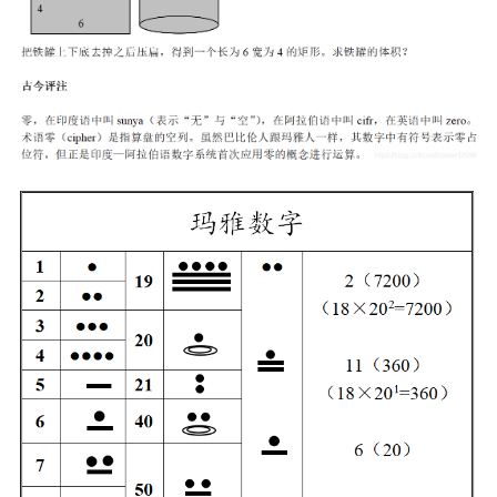
者
我
的
我
博
的
我
客
论
的
我
坛
圈
的
我
子
直
的
我
我
播
活
的
我
动
关
的