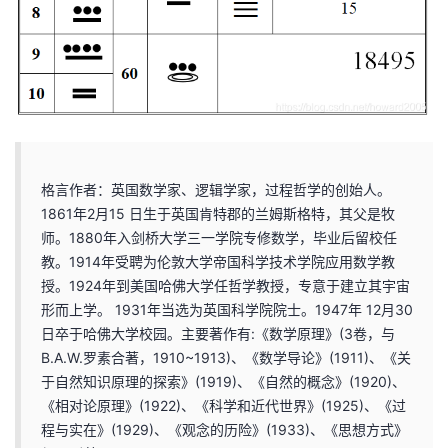
我
注
的
开
的
Programs
发
支
者
持
学
格言作者：英国数学家、逻辑学家，过程哲学的创始人。
1861年2月15 日生于英国肯特郡的兰姆斯格特，其父是牧
我
堂
师。1880年入剑桥大学三一学院专修数学，毕业后留校任
教。1914年受聘为伦敦大学帝国科学技术学院应用数学教
的
我
我
授。1924年到美国哈佛大学任哲学教授，专意于建立其宇宙
形而上学。 1931年当选为英国科学院院士。1947年 12月30
技
的
的
我
日卒于哈佛大学校园。主要著作有:《数学原理》(3卷，与
B.A.W.罗素合著，1910~1913)、《数学导论》(1911)、《关
术
云
课
的
我
于自然知识原理的探索》(1919)、《自然的概念》(1920)、
《相对论原理》(1922)、《科学和近代世界》(1925)、《过
支
声
程
认
的
我
程与实在》(1929)、《观念的历险》(1933)、《思想方式》