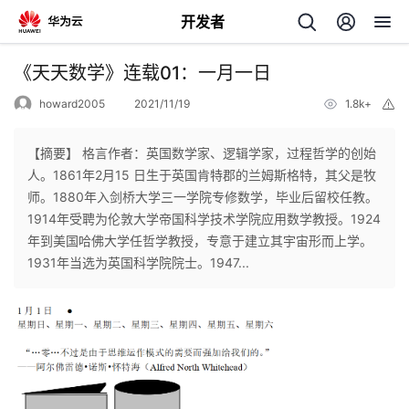
开发者
返
《天天数学》连载01：一月一日
回
howard2005
2021/11/19
1.8k+
举
报
【摘要】 格言作者：英国数学家、逻辑学家，过程哲学的创始
人。1861年2月15 日生于英国肯特郡的兰姆斯格特，其父是牧
师。1880年入剑桥大学三一学院专修数学，毕业后留校任教。
个
1914年受聘为伦敦大学帝国科学技术学院应用数学教授。1924
年到美国哈佛大学任哲学教授，专意于建立其宇宙形而上学。
我
人
1931年当选为英国科学院院士。1947...
的
主
开
页
发