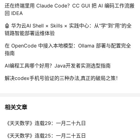
持
建
证
实
的
还在终端里用 Claude Code？CC GUI 把 AI 编码工作流搬
回 IDEA
议
验
收
🤖 华为云AI Shell × Skills × 实践中心：从“学”到“用”的全
链路智能部署运维体验
藏
在 OpenCode 中接入本地模型：Ollama 部署与配置完全
指南
AI编程工具哪个好用？Java开发者实测选型指南
解决codex手机号验证的三种办法,真正的破局之策！
相关文章
《天天数学》连载29：一月二十九日
《天天数学》连载25：一月二十五日