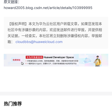
原文链接：
我
注
的
开
howard2005.blog.csdn.net/article/details/103999995
的
Programs
发
【版权声明】本文为华为云社区用户转载文章，如果您发现本
支
社区中有涉嫌抄袭的内容，欢迎发送邮件进行举报，并提供相
者
关证据，一经查实，本社区将立刻删除涉嫌侵权内容，举报邮
箱：
cloudbbs@huaweicloud.com
持
学
我
堂
的
我
我
技
的
的
我
术
云
课
的
我
支
声
程
认
的
我
热门推荐