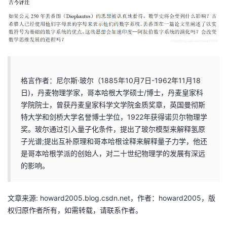
者
我
的
我
格言作者：尼尔斯·玻尔（1885年10月7日-1962年11月18
博
的
我
日)，丹麦物理学家，哥本哈根大学硕士/博士，丹麦皇家科
学院院士，曾获丹麦皇家科学文学院金质奖章，英国曼彻斯
客
论
的
我
特大学和剑桥大学名誉博士学位，1922年获得诺贝尔物理学
奖。玻尔通过引入量子化条件，提出了玻尔模型来解释氢原
坛
圈
的
我
子光谱;提出互补原理和哥本哈根诠释来解释量子力学，他还
是哥本哈根学派的创始人，对二十世纪物理学的发展有深远
子
直
的
我
的影响。
我
播
活
的
文章来源: howard2005.blog.csdn.net，作者：howard2005，版
权归原作者所有，如需转载，请联系作者。
我
动
关
的