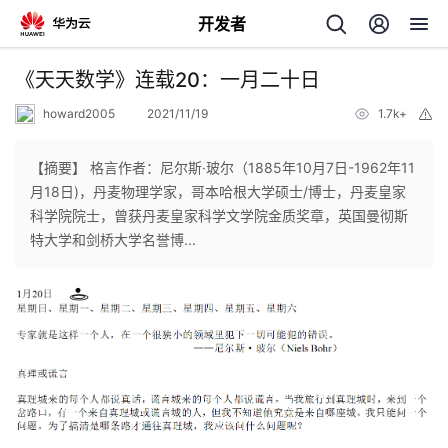
开发者
返
《天天数学》连载20：一月二十日
回
howard2005
2021/11/19
1.7k+
举
报
【摘要】 格言作者：尼尔斯·玻尔（1885年10月7日-1962年11
月18日)，丹麦物理学家，哥本哈根大学硕士/博士，丹麦皇家
科学院院士，曾获丹麦皇家科学文学院金质奖章，英国曼彻斯
个
特大学和剑桥大学名誉博...
我
人
的
主
开
页
发