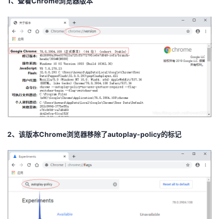
1、查看Chrome浏览器版本
者
我
的
我
博
的
我
客
论
的
我
2、该版本Chrome浏览器移除了autoplay-policy的标记
坛
圈
的
我
子
直
的
我
我
播
活
的
我
动
关
的