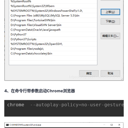
持
建
证
实
的
议
验
收
藏
4、在命令行带参数启动Chrome浏览器
chrome  
--autoplay-policy=no-user-gesture-