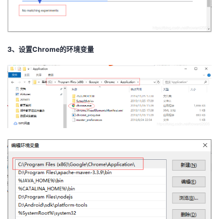
我
注
的
开
的
Programs
发
3、设置Chrome的环境变量
支
者
持
学
我
堂
的
我
我
技
的
的
我
术
云
课
的
我
支
声
程
认
的
我