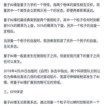
量子纠缠是量子力学的一个特性，指两个物体的属性相互交织，测
我
注
的
开
量其中一个属性会立即揭示另一个的状态，即便两者距离遥远。
的
Programs
发
量子纠缠的最经典案例是两个微观粒子，其中一个粒子任何时刻都
是50%的概率为上旋，50%的概率为下旋，另外一个粒子的自旋一
支
者
定相反。
持
学
当测量一个例子的自旋时，观测者就知道了另外一个例子的自旋，
无论多远。
我
堂
量子纠缠一般是发生在微观粒子之间，但是宏观尺度下的量子之间
也可以发生。
的
我
我
2018年4月26日出版的《自然》杂志中指出，两个科研团队分别让
技
的
的
我
仅为蜘蛛丝直径几倍的成对振动铝片、宽度可伸缩硅制梁发生了纠
缠，将量子纠缠扩展到肉眼可见的领域。
术
云
课
的
我
三，EPR佯谬
支
声
程
认
的
我
量子纠缠无论距离多远，通过测量一个粒子可以瞬时控制另外一个