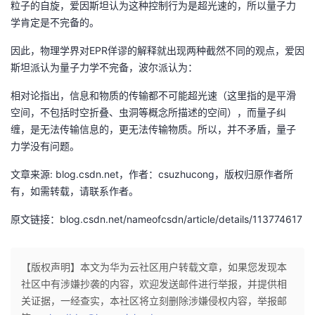
粒子的自旋，爱因斯坦认为这种控制行为是超光速的，所以量子力
持
建
证
实
的
学肯定是不完备的。
议
验
收
因此，物理学界对EPR佯谬的解释就出现两种截然不同的观点，爱因
斯坦派认为量子力学不完备，波尔派认为：
藏
相对论指出，信息和物质的传输都不可能超光速（这里指的是平滑
空间，不包括时空折叠、虫洞等概念所描述的空间），而量子纠
缠，是无法传输信息的，更无法传输物质。所以，并不矛盾，量子
力学没有问题。
文章来源: blog.csdn.net，作者：csuzhucong，版权归原作者所
有，如需转载，请联系作者。
原文链接：blog.csdn.net/nameofcsdn/article/details/113774617
【版权声明】本文为华为云社区用户转载文章，如果您发现本
社区中有涉嫌抄袭的内容，欢迎发送邮件进行举报，并提供相
关证据，一经查实，本社区将立刻删除涉嫌侵权内容，举报邮