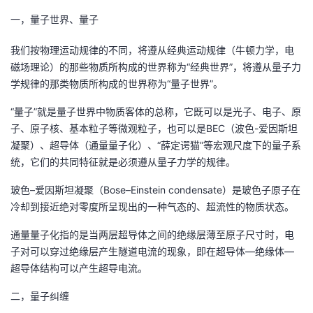
一，量子世界、量子
者
我们按物理运动规律的不同，将遵从经典运动规律（牛顿力学，电
我
磁场理论）的那些物质所构成的世界称为“经典世界”，将遵从量子力
学规律的那类物质所构成的世界称为“量子世界”。
的
我
“量子”就是量子世界中物质客体的总称，它既可以是光子、电子、原
博
的
我
子、原子核、基本粒子等微观粒子，也可以是BEC（波色-爱因斯坦
凝聚）、超导体（通量量子化）、“薛定谔猫”等宏观尺度下的量子系
客
论
的
我
统，它们的共同特征就是必须遵从量子力学的规律。
玻色–爱因斯坦凝聚（Bose–Einstein condensate）是玻色子原子在
坛
圈
的
我
冷却到接近绝对零度所呈现出的一种气态的、超流性的物质状态。
子
直
的
我
通量量子化指的是当两层超导体之间的绝缘层薄至原子尺寸时，电
子对可以穿过绝缘层产生隧道电流的现象，即在超导体—绝缘体—
我
播
活
的
超导体结构可以产生超导电流。
我
动
关
的
二，量子纠缠