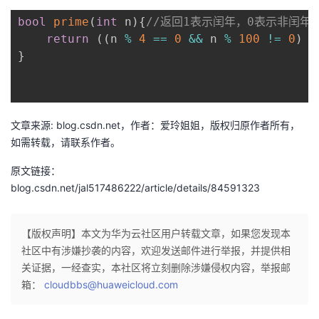
bool
prime
(
int
 n
)
{
//返回1表示闰年，0表示非闰年
者
return
(
(
n 
%
4
==
0
&&
 n 
%
100
!=
0
)
|
}
我
的
我
文章来源: blog.csdn.net，作者：爱玲姐姐，版权归原作者所有，
博
的
我
如需转载，请联系作者。
客
论
的
我
原文链接：
blog.csdn.net/jal517486222/article/details/84591323
坛
圈
的
我
子
直
的
我
【版权声明】本文为华为云社区用户转载文章，如果您发现本
社区中有涉嫌抄袭的内容，欢迎发送邮件进行举报，并提供相
我
播
活
的
关证据，一经查实，本社区将立刻删除涉嫌侵权内容，举报邮
箱：
cloudbbs@huaweicloud.com
我
动
关
的