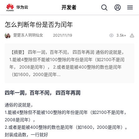
开发者
返
怎么判断年份是否为闰年
回
楚楚冻人玥玥仙女
2021/11/19
3.5k+
举
报
【摘要】 四年一润，百年不闰， 四百年再润 通俗的说就是，
1.能被4整除但不能被100整除的年份是闰年（如2100不是闰
年， 2008是闰年）， 2.或者是能被400整除的数也是闰年
个
（如1600，2000是闰年...
我
人
四年一润，百年不闰， 四百年再润
的
主
通俗的说就是，
1.能被4整除但不能被100整除的年份是闰年（如2100不是闰年，
开
页
2008是闰年），
2.或者是能被400整除的数也是闰年（如1600，2000是闰年）。
发
封装成函数，一行就好