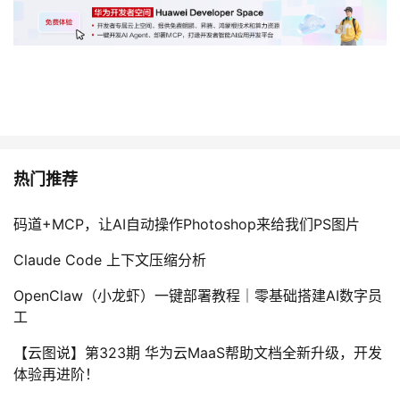
我
注
的
开
的
Programs
发
支
者
持
学
热门推荐
我
堂
码道+MCP，让AI自动操作Photoshop来给我们PS图片
的
我
我
Claude Code 上下文压缩分析
技
的
的
我
OpenClaw（小龙虾）一键部署教程｜零基础搭建AI数字员
工
术
云
课
的
我
【云图说】第323期 华为云MaaS帮助文档全新升级，开发
支
声
程
认
的
我
体验再进阶！