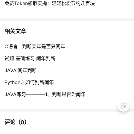
持
建
免费Token领取实操：轻轻松松节约几百块
证
实
的
议
验
收
相关文章
藏
C语言 | 判断某年是否只闰年
试题 基础练习 闰年判断
JAVA:闰年判断
Python之如何判断闰年
JAVA练习————1、判断是否为闰年
评论（
0
）
退