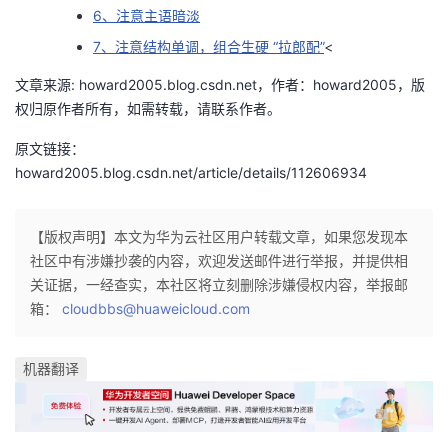
6、注意主语暗淡
我
注
的
开
7、注意结构单调，组合生硬 “拉郎配”
<
的
Programs
发
文章来源: howard2005.blog.csdn.net，作者：howard2005，版
权归原作者所有，如需转载，请联系作者。
支
者
原文链接：
持
学
howard2005.blog.csdn.net/article/details/112606934
我
堂
【版权声明】本文为华为云社区用户转载文章，如果您发现本
社区中有涉嫌抄袭的内容，欢迎发送邮件进行举报，并提供相
的
我
我
关证据，一经查实，本社区将立刻删除涉嫌侵权内容，举报邮
箱：
cloudbbs@huaweicloud.com
技
的
的
我
术
云
课
的
我
机器翻译
支
声
程
认
的
我