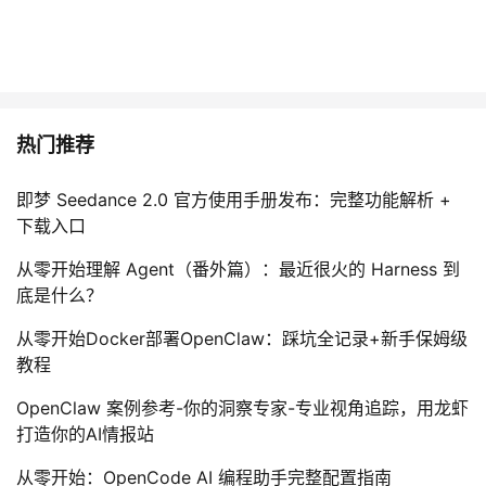
持
建
证
实
的
议
验
收
藏
热门推荐
即梦 Seedance 2.0 官方使用手册发布：完整功能解析 +
下载入口
从零开始理解 Agent（番外篇）：最近很火的 Harness 到
底是什么？
从零开始Docker部署OpenClaw：踩坑全记录+新手保姆级
教程
OpenClaw 案例参考-你的洞察专家-专业视角追踪，用龙虾
打造你的AI情报站
从零开始：OpenCode AI 编程助手完整配置指南