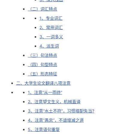
（二）词汇特点
者
1、专业词汇
我
2、常用词汇
3、一词多义
的
我
4、派生词
博
的
我
（三）句法特点
（四）句型特点
客
论
的
我
（五）形态特征
坛
圈
的
我
二、大学生论文翻译八项注意
1、注意“从一而终”
子
直
的
我
2、注意望文生义，机械直译
3、注意“水土不符”，习惯搭配失当?
我
播
活
的
4、注意“愚忠”，不谙增减之道
我
动
关
的
5、注意语句重复