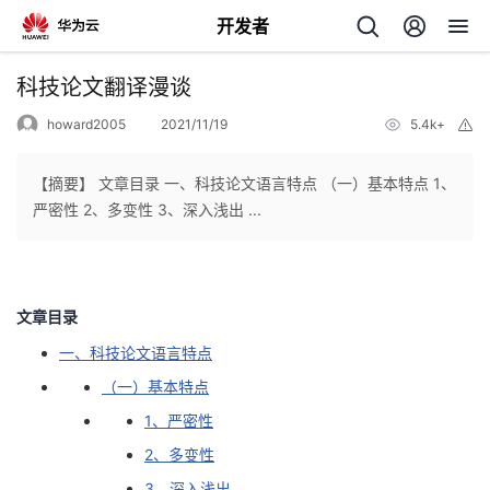
开发者
返
科技论文翻译漫谈
回
howard2005
2021/11/19
5.4k+
举
报
【摘要】 文章目录 一、科技论文语言特点 （一）基本特点 1、
严密性 2、多变性 3、深入浅出 ...
个
我
人
文章目录
一、科技论文语言特点
的
主
（一）基本特点
开
页
1、严密性
2、多变性
发
3、深入浅出