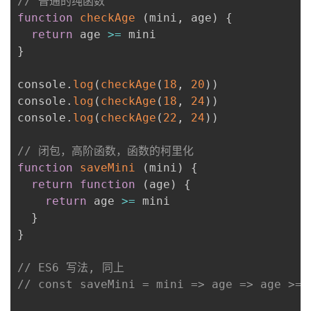
// 普通的纯函数
function
checkAge
(
mini
,
 age
)
{
return
 age 
>=
}
console
.
log
(
checkAge
(
18
,
20
)
)
console
.
log
(
checkAge
(
18
,
24
)
)
console
.
log
(
checkAge
(
22
,
24
)
)
// 闭包，高阶函数，函数的柯里化
function
saveMini
(
mini
)
{
return
function
(
age
)
{
return
 age 
>=
 mini

}
}
// ES6 写法, 同上
// const saveMini = mini => age => age >= 