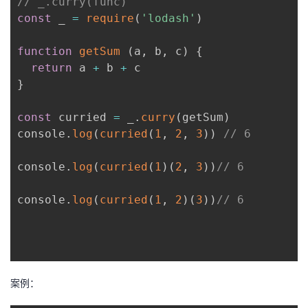
// _.curry(func)
const
 _ 
=
require
(
'lodash'
)
function
getSum
(
a
,
 b
,
 c
)
{
return
 a 
+
 b 
+
}
const
 curried 
=
 _
.
curry
(
getSum
)
console
.
log
(
curried
(
1
,
2
,
3
)
)
// 6
console
.
log
(
curried
(
1
)
(
2
,
3
)
)
// 6
console
.
log
(
curried
(
1
,
2
)
(
3
)
)
// 6
案例：