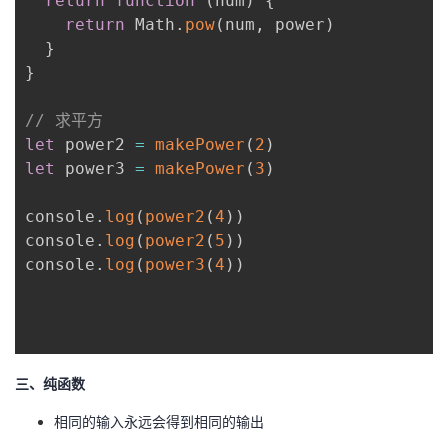
return
function
(
num
)
{
return
 Math
.
pow
(
num
,
 power
)
}
}
// 求平方
let
 power2 
=
makePower
(
2
)
let
 power3 
=
makePower
(
3
)
console
.
log
(
power2
(
4
)
)
console
.
log
(
power2
(
5
)
)
console
.
log
(
power3
(
4
)
)
三、纯函数
相同的输入永远会得到相同的输出