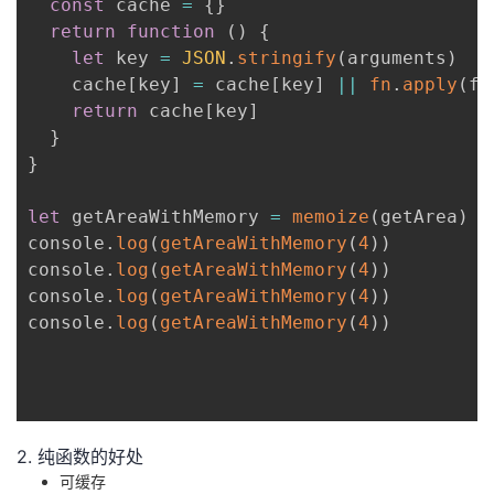
const
 cache 
=
{
}
return
function
(
)
{
let
 key 
=
JSON
.
stringify
(
arguments
)
    cache
[
key
]
=
 cache
[
key
]
||
fn
.
apply
(
fn
return
 cache
[
key
]
}
}
let
 getAreaWithMemory 
=
memoize
(
getArea
)
console
.
log
(
getAreaWithMemory
(
4
)
)
console
.
log
(
getAreaWithMemory
(
4
)
)
console
.
log
(
getAreaWithMemory
(
4
)
)
console
.
log
(
getAreaWithMemory
(
4
)
)
2. 纯函数的好处
可缓存