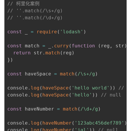
// 柯里化案例
// ''.match(/\s+/g)
// ''.match(/\d+/g)
const
 _ 
=
require
(
'lodash'
)
const
 match 
=
 _
.
curry
(
function
(
reg
,
 str
)
return
 str
.
match
(
reg
)
}
)
const
 haveSpace 
=
match
(
/
\s+
/
g
)
console
.
log
(
haveSpace
(
'hello world'
)
)
// [
console
.
log
(
haveSpace
(
'hello'
)
)
// null
const
 haveNumber 
=
match
(
/
\d+
/
g
)
console
.
log
(
haveNumber
(
'123abc456def789'
)
)
console
.
log
(
haveNumber
(
'jal'
)
)
// null