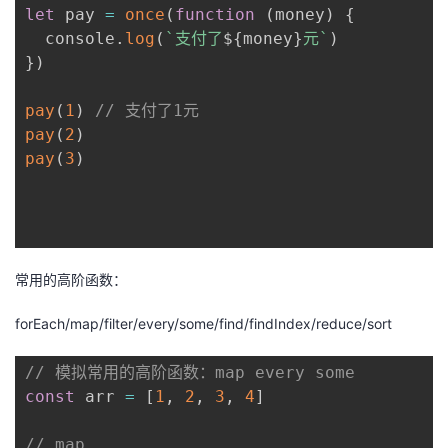
let
 pay 
=
once
(
function
(
money
)
{
  console
.
log
(
`
支付了
${
money
}
元
`
)
}
)
pay
(
1
)
// 支付了1元
pay
(
2
)
pay
(
3
)
常用的高阶函数：
forEach/map/filter/every/some/find/findIndex/reduce/sort
// 模拟常用的高阶函数：map every some
const
 arr 
=
[
1
,
2
,
3
,
4
]
// map 