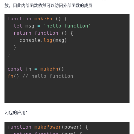
放，因此内部函数依然可以访问外部函数的成员
function
makeFn
(
)
{
let
 msg 
=
'hello function'
return
function
(
)
{
    console
.
log
(
msg
)
}
}
const
 fn 
=
makeFn
(
)
fn
(
)
// hello function
闭包的应用：
function
makePower
(
power
)
{