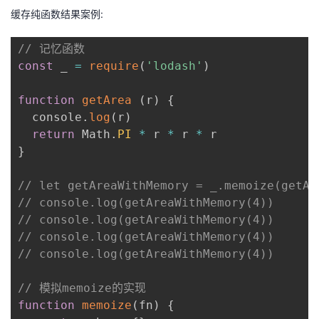
缓存纯函数结果案例:
// 记忆函数
const
 _ 
=
require
(
'lodash'
)
function
getArea
(
r
)
{
  console
.
log
(
r
)
return
 Math
.
PI
*
 r 
*
 r 
*
}
// let getAreaWithMemory = _.memoize(getAr
// console.log(getAreaWithMemory(4))
// console.log(getAreaWithMemory(4))
// console.log(getAreaWithMemory(4))
// console.log(getAreaWithMemory(4))
// 模拟memoize的实现
function
memoize
(
fn
)
{