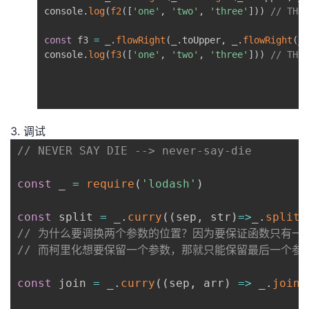
console
.
log
(
f2
(
[
'one'
,
'two'
,
'three'
]
)
)
// THRE
const
 f3 
=
 _
.
flowRight
(
_
.
toUpper
,
 _
.
flowRight
(
_
.
console
.
log
(
f3
(
[
'one'
,
'two'
,
'three'
]
)
)
// THRE
3. 调试
// NEVER SAY DIE --> never-say-die
const
 _ 
=
require
(
'lodash'
)
const
 split 
=
 _
.
curry
(
(
sep
,
 str
)
=>
_
.
split
(
// 为什么要调换两个参数的位置？因为要保证函数只有一
// 而柯里化想要保留一个参数，那就只能保留最后一个参数
const
 join 
=
 _
.
curry
(
(
sep
,
 arr
)
=>
 _
.
join
(