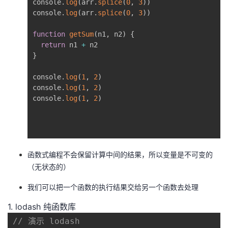
console
.
log
(
arr
.
splice
(
0
,
3
)
)
console
.
log
(
arr
.
splice
(
0
,
3
)
)
function
getSum
(
n1
,
 n2
)
{
return
 n1 
+
}
console
.
log
(
1
,
2
)
console
.
log
(
1
,
2
)
console
.
log
(
1
,
2
)
函数式编程不会保留计算中间的结果，所以变量是不可变的
（无状态的）
我们可以把一个函数的执行结果交给另一个函数去处理
1. lodash 纯函数库
// 演示 lodash