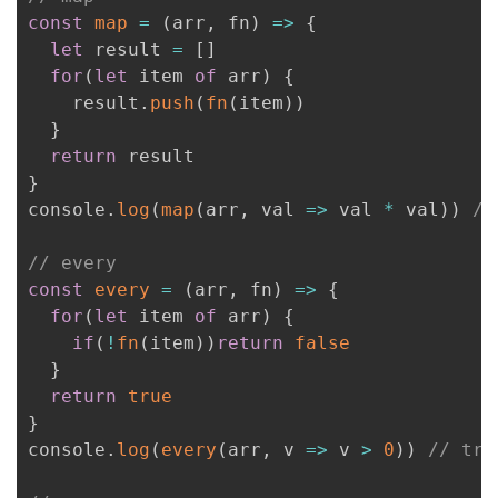
const
map
=
(
arr
,
 fn
)
=>
{
let
 result 
=
[
]
for
(
let
 item 
of
 arr
)
{
    result
.
push
(
fn
(
item
)
)
}
return
}
console
.
log
(
map
(
arr
,
val
=>
 val 
*
 val
)
)
//
// every
const
every
=
(
arr
,
 fn
)
=>
{
for
(
let
 item 
of
 arr
)
{
if
(
!
fn
(
item
)
)
return
false
}
return
true
}
console
.
log
(
every
(
arr
,
v
=>
 v 
>
0
)
)
// tru