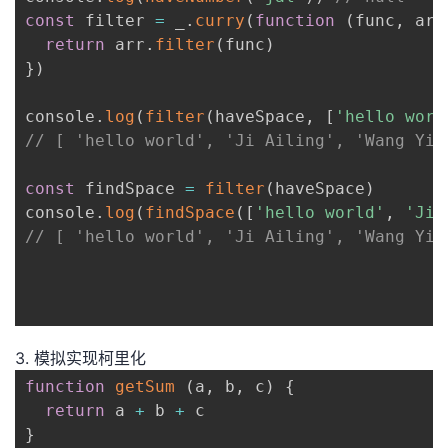
const
 filter 
=
 _
.
curry
(
function
(
func
,
 arr
return
 arr
.
filter
(
func
)
}
)
console
.
log
(
filter
(
haveSpace
,
[
'hello worl
// [ 'hello world', 'Ji Ailing', 'Wang Yib
const
 findSpace 
=
filter
(
haveSpace
)
console
.
log
(
findSpace
(
[
'hello world'
,
'Ji 
// [ 'hello world', 'Ji Ailing', 'Wang Yib
3. 模拟实现柯里化
function
getSum
(
a
,
 b
,
 c
)
{
return
 a 
+
 b 
+
}