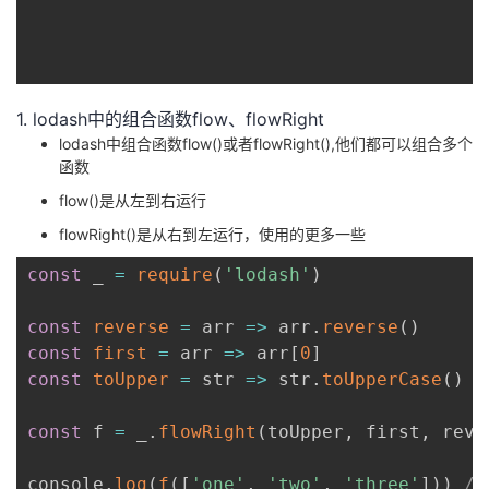
1. lodash中的组合函数flow、flowRight
lodash中组合函数flow()或者flowRight(),他们都可以组合多个
函数
flow()是从左到右运行
flowRight()是从右到左运行，使用的更多一些
const
 _ 
=
require
(
'lodash'
)
const
reverse
=
arr
=>
 arr
.
reverse
(
)
const
first
=
arr
=>
 arr
[
0
]
const
toUpper
=
str
=>
 str
.
toUpperCase
(
)
const
 f 
=
 _
.
flowRight
(
toUpper
,
 first
,
 reve
console
.
log
(
f
(
[
'one'
,
'two'
,
'three'
]
)
)
//