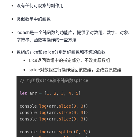
没有任何可观察的副作用
类似数学中的函数
lodash是一个纯函数的功能库，提供了对数组、数字、对象、
字符串、函数等操作的一些方法
数组的slice和splice分别是纯函数和不纯的函数
slice返回数组中的指定部分，不改变原数组
splice对数组进行操作返回该数组，会改变原数组
// 纯函数slice和不纯函数splice
let
 arr 
=
[
1
,
2
,
3
,
4
,
5
]
console
.
log
(
arr
.
slice
(
0
,
3
)
)
console
.
log
(
arr
.
slice
(
0
,
3
)
)
console
.
log
(
arr
.
slice
(
0
,
3
)
)
console
.
log
(
arr
.
splice
(
0
,
3
)
)