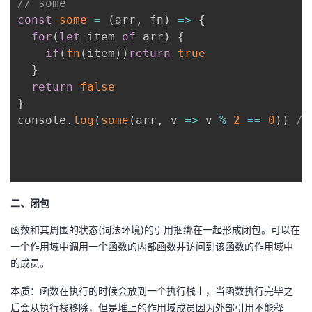
// some
const
some
=
(
arr
,
 fn
)
=>
{
for
(
let
 item 
of
 arr
)
{
if
(
fn
(
item
)
)
return
true
}
return
false
}
console
.
log
(
some
(
arr
,
v
=>
 v 
%
2
==
0
)
)
//
二、闭包
函数和其周围的状态(词法环境)的引用捆绑在一起形成闭包。可以在
一个作用域中调用一个函数的内部函数并访问到该函数的作用域中
的成员。
本质：函数在执行的时候会放到一个执行栈上，当函数执行完毕之
后会从执行栈移除，但是堆上的作用域成员因为外部引用不能释