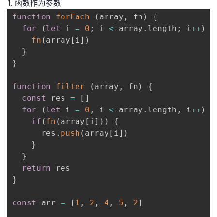
1. 函数作为参数
持
建
证
实
的
function
forEach
(
array
,
 fn
)
{
议
for
(
let
 i 
=
0
;
 i 
<
 array
.
length
;
 i
++
)
{
验
收
fn
(
array
[
i
]
)
}
藏
}
function
filter
(
array
,
 fn
)
{
const
 res 
=
[
]
for
(
let
 i 
=
0
;
 i 
<
 array
.
length
;
 i
++
)
{
if
(
fn
(
array
[
i
]
)
)
{
      res
.
push
(
array
[
i
]
)
}
}
return
}
const
 arr 
=
[
1
,
2
,
4
,
5
,
2
]