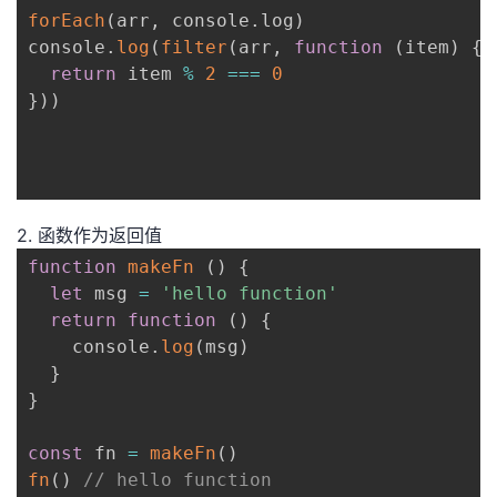
forEach
(
arr
,
 console
.
log
)
console
.
log
(
filter
(
arr
,
function
(
item
)
{
return
 item 
%
2
===
0
}
)
)
2. 函数作为返回值
function
makeFn
(
)
{
let
 msg 
=
'hello function'
return
function
(
)
{
    console
.
log
(
msg
)
}
}
const
 fn 
=
makeFn
(
)
fn
(
)
// hello function