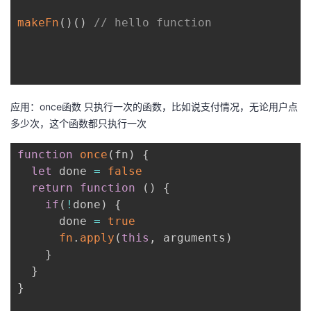
makeFn
(
)
(
)
// hello function
应用：once函数 只执行一次的函数，比如说支付情况，无论用户点
多少次，这个函数都只执行一次
function
once
(
fn
)
{
let
 done 
=
false
return
function
(
)
{
if
(
!
done
)
{
      done 
=
true
fn
.
apply
(
this
,
 arguments
)
}
}
}