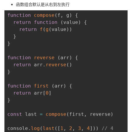
函数组合默认是从右到左执行
function
compose
(
f
,
 g
)
{
return
function
(
value
)
{
return
f
(
g
(
value
)
)
}
}
function
reverse
(
arr
)
{
return
 arr
.
reverse
(
)
}
function
first
(
arr
)
{
return
 arr
[
0
]
}
const
 last 
=
compose
(
first
,
 reverse
)
console
.
log
(
last
(
[
1
,
2
,
3
,
4
]
)
)
// 4