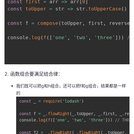
const
first
=
arr
=>
 arr
[
0
]
const
toUpper
=
str
=>
 str
.
toUpperCase
(
)
const
 f 
=
compose
(
toUpper
,
 first
,
 reverse
)
console
.
log
(
f
(
[
'one'
,
'two'
,
'three'
]
)
)
//
2. 函数组合要满足结合律：
我们既可以把g和h组合，还可以把f和g组合，结果都是一样
的
const
 _ 
=
require
(
'lodash'
)
const
 f 
=
 _
.
flowRight
(
_
.
toUpper
,
 _
.
first
,
 _
.
reve
console
.
log
(
f
(
[
'one'
,
'two'
,
'three'
]
)
)
// THREE
const
 f2 
=
 _
.
flowRight
(
_
.
flowRight
(
_
.
toUpper
,
 _
.