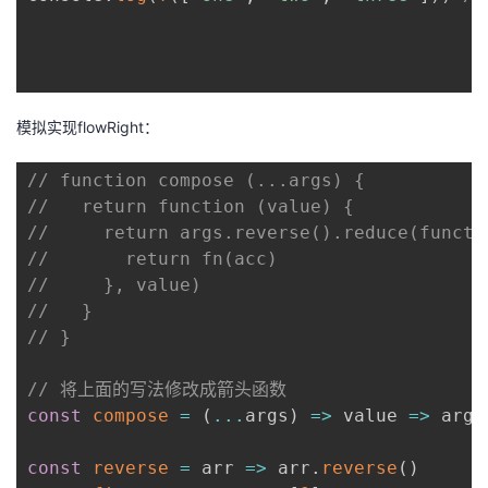
模拟实现flowRight：
// function compose (...args) {
//   return function (value) {
//     return args.reverse().reduce(functi
//       return fn(acc)
//     }, value)
//   }
// }
// 将上面的写法修改成箭头函数
const
compose
=
(
...
args
)
=>
value
=>
 args
const
reverse
=
arr
=>
 arr
.
reverse
(
)