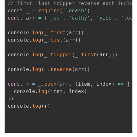
// first  last toUpper reverse each includ
const
 _ 
=
require
(
'lodash'
)
const
 arr 
=
[
'jal'
,
'cathy'
,
'yibo'
,
'lucy
console
.
log
(
_
.
first
(
arr
)
)
console
.
log
(
_
.
last
(
arr
)
)
console
.
log
(
_
.
toUpper
(
_
.
first
(
arr
)
)
)
console
.
log
(
_
.
reverse
(
arr
)
)
const
 r 
=
 _
.
each
(
arr
,
(
item
,
 index
)
=>
{
  console
.
log
(
item
,
 index
)
}
)
console
.
log
(
r
)