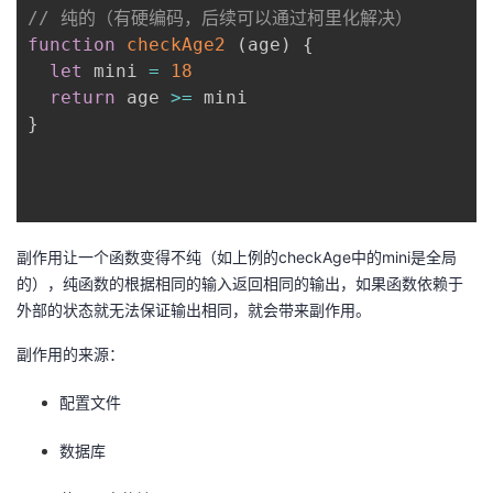
// 纯的（有硬编码，后续可以通过柯里化解决）
function
checkAge2
(
age
)
{
let
 mini 
=
18
return
 age 
>=
}
副作用让一个函数变得不纯（如上例的checkAge中的mini是全局
的），纯函数的根据相同的输入返回相同的输出，如果函数依赖于
外部的状态就无法保证输出相同，就会带来副作用。
副作用的来源：
配置文件
数据库