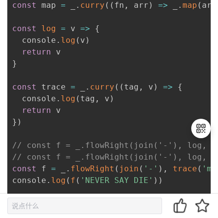
const
 map 
=
 _
.
curry
(
(
fn
,
 arr
)
=>
 _
.
map
(
arr
const
log
=
v
=>
{
  console
.
log
(
v
)
return
}
const
 trace 
=
 _
.
curry
(
(
tag
,
 v
)
=>
{
  console
.
log
(
tag
,
 v
)
return
}
)
// const f = _.flowRight(join('-'), log, _
// const f = _.flowRight(join('-'), log, s
退
const
 f 
=
 _
.
flowRight
(
join
(
'-'
)
,
trace
(
'm
出
console
.
log
(
f
(
'NEVER SAY DIE'
)
)
登
录