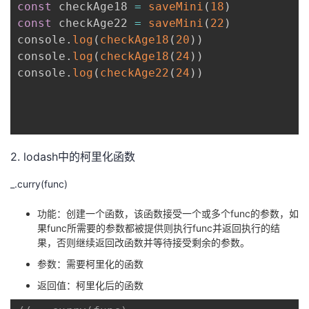
const
 checkAge18 
=
saveMini
(
18
)
const
 checkAge22 
=
saveMini
(
22
)
console
.
log
(
checkAge18
(
20
)
)
console
.
log
(
checkAge18
(
24
)
)
console
.
log
(
checkAge22
(
24
)
)
2. lodash中的柯里化函数
_.curry(func)
功能：创建一个函数，该函数接受一个或多个func的参数，如
果func所需要的参数都被提供则执行func并返回执行的结
果，否则继续返回改函数并等待接受剩余的参数。
参数：需要柯里化的函数
返回值：柯里化后的函数