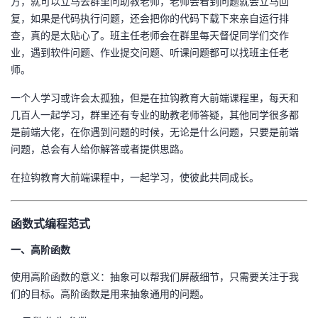
方，就可以立马去群里问助教老师，老师会看到问题就会立马回
我
注
的
开
复，如果是代码执行问题，还会把你的代码下载下来亲自运行排
查，真的是太贴心了。班主任老师会在群里每天督促同学们交作
的
Programs
发
业，遇到软件问题、作业提交问题、听课问题都可以找班主任老
师。
支
者
一个人学习或许会太孤独，但是在拉钩教育大前端课程里，每天和
几百人一起学习，群里还有专业的助教老师答疑，其他同学很多都
持
学
是前端大佬，在你遇到问题的时候，无论是什么问题，只要是前端
问题，总会有人给你解答或者提供思路。
我
堂
在拉钩教育大前端课程中，一起学习，使彼此共同成长。
的
我
我
技
的
函数式编程范式
的
我
一、高阶函数
术
云
课
的
我
使用高阶函数的意义：抽象可以帮我们屏蔽细节，只需要关注于我
支
声
程
认
的
我
们的目标。高阶函数是用来抽象通用的问题。