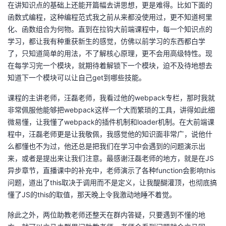
在讲知识点的基础上还能开篇幅去讲思想，更是难得。比如下面的
函数式编程，这种编程范式我之前从来都没使用过，更不知道柯里
者
化、函数组合为何物。直到在拉钩大前端课程中，每一个知识点的
学习，都让我有种重获新生的感觉，仿佛以前学习的东西都白学
我
了，只知道简单的用法，不了解核心原理，更不会用高级特性。现
在每学习完一个模块，就期待着解锁下一个模块，迫不及待地想去
的
我
知道下一个模块可以让自己get到哪些技能。
博
的
我
课程的主讲老师，汪磊老师，我看过他的webpack专栏，那时我就
非常佩服他能够把webpack这样一个大而繁琐的工具，讲得如此细
客
论
的
我
微易懂，让我懂了webpack的插件机制和loader机制。在大前端课
程中，汪磊老师更是让我敬佩，我感觉他的知识面非常广，说他什
坛
圈
的
我
么都懂也不为过，他还总是把我们在学习中会遇到的问题演示出
来，或者是提出来让我们注意。最感谢汪磊老师的地方，就是在JS
子
直
的
我
异步章节，直播课中的补充中，老师演示了各种function会影响this
问题，道出了this取决于调用而不是定义，让我醍醐灌顶，也彻底搞
我
播
活
的
懂了JS的this的取值，那天晚上令我激动地睡不着觉。
我
动
关
的
除此之外，两位助教老师还整天在群内答疑，只要遇到不懂的地