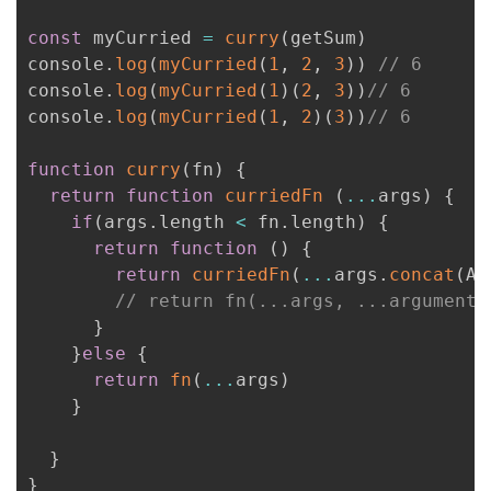
const
 myCurried 
=
curry
(
getSum
)
console
.
log
(
myCurried
(
1
,
2
,
3
)
)
// 6
console
.
log
(
myCurried
(
1
)
(
2
,
3
)
)
// 6
console
.
log
(
myCurried
(
1
,
2
)
(
3
)
)
// 6
function
curry
(
fn
)
{
return
function
curriedFn
(
...
args
)
{
if
(
args
.
length 
<
 fn
.
length
)
{
return
function
(
)
{
return
curriedFn
(
...
args
.
concat
(
Ar
// return fn(...args, ...argume
}
}
else
{
return
fn
(
...
args
)
}
}
}