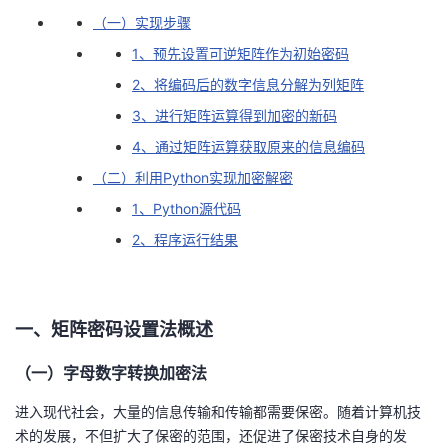
（一）实现步骤
的
Programs
发
者
1、预先设置可逆矩阵作为初始密码
支
者
我
2、将编码后的数字信息分解为列矩阵
3、进行矩阵运算得到加密的新码
持
学
的
我
4、通过矩阵运算获取原来的信息编码
（二）利用Python实现加密解密
我
堂
博
的
我
1、Python源代码
的
我
客
论
的
我
我
2、程序运行结果
技
的
坛
圈
的
我
的
我
术
云
子
直
的
我
课
的
我
一、矩阵密码设置法概述
支
声
（一）字母数字转换加密法
播
活
的
程
认
的
我
进入现代社会，大量的信息传输和传输都需要保密。随着计算机技
持
建
动
关
证
实
的
术的发展，不但扩大了保密的范围，还促进了保密技术自身的发