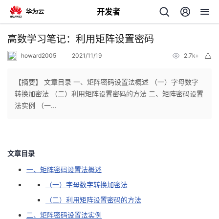
开发者
返
高数学习笔记：利用矩阵设置密码
回
howard2005
2021/11/19
2.7k+
举
报
【摘要】 文章目录 一、矩阵密码设置法概述 （一）字母数字
转换加密法 （二）利用矩阵设置密码的方法 二、矩阵密码设置
法实例 （一...
个
我
人
文章目录
我
的
主
一、矩阵密码设置法概述
（一）字母数字转换加密法
我
的
开
页
（二）利用矩阵设置密码的方法
我
的
开
发
二、矩阵密码设置法实例