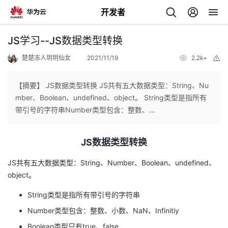
开发者
返
JS学习--JS数据类型转换
回
楚楚冻人玥玥仙女
2021/11/19
2.2k+
举
报
【摘要】 JS数据类型转换 JS共有五大数据类型：String、Nu
mber、Boolean、undefined、object。 String类型是指所有
带引号的字符串Number类型包含：整数、...
个
JS数据类型转换
我
人
JS共有五大数据类型：String、Number、Boolean、undefined、
的
主
object。
String类型是指所有带引号的字符串
开
页
Number类型包含：整数、小数、NaN、Infinitiy
发
Boolean类型只有true、false