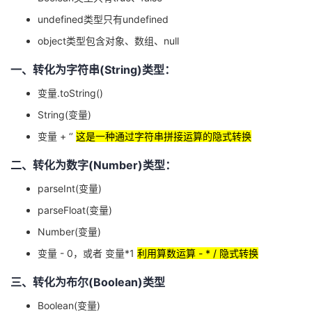
undefined类型只有undefined
者
object类型包含对象、数组、null
我
一、转化为字符串(String)类型：
的
我
变量.toString()
String(变量)
博
的
我
变量 + ‘’
这是一种通过字符串拼接运算的隐式转换
客
论
的
我
二、转化为数字(Number)类型：
parseInt(变量)
坛
圈
的
我
parseFloat(变量)
子
直
的
我
Number(变量)
变量 - 0，或者 变量*1
利用算数运算 - * / 隐式转换
我
播
活
的
三、转化为布尔(Boolean)类型
我
动
关
的
Boolean(变量)