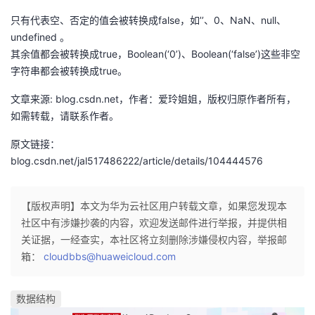
我
注
的
开
只有代表空、否定的值会被转换成false，如’’、0、NaN、null、
undefined 。
的
Programs
发
其余值都会被转换成true，Boolean(‘0’)、Boolean(‘false’)这些非空
字符串都会被转换成true。
支
者
文章来源: blog.csdn.net，作者：爱玲姐姐，版权归原作者所有，
如需转载，请联系作者。
持
学
原文链接：
我
堂
blog.csdn.net/jal517486222/article/details/104444576
的
我
我
【版权声明】本文为华为云社区用户转载文章，如果您发现本
技
的
的
我
社区中有涉嫌抄袭的内容，欢迎发送邮件进行举报，并提供相
关证据，一经查实，本社区将立刻删除涉嫌侵权内容，举报邮
术
云
课
的
我
箱：
cloudbbs@huaweicloud.com
支
声
程
认
的
我
数据结构