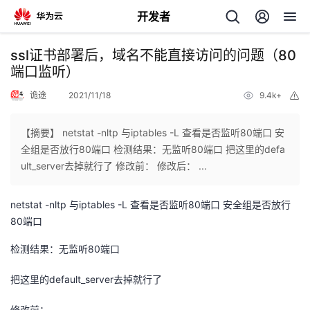
开发者
返
ssl证书部署后，域名不能直接访问的问题（80
回
端口监听）
诡途
2021/11/18
9.4k+
举
报
【摘要】 netstat -nltp 与iptables -L 查看是否监听80端口 安
全组是否放行80端口 检测结果：无监听80端口 把这里的defa
个
ult_server去掉就行了 修改前： 修改后： ...
我
人
netstat -nltp 与iptables -L 查看是否监听80端口 安全组是否放行
80端口
的
主
检测结果：无监听80端口
开
页
把这里的default_server去掉就行了
发
修改前：