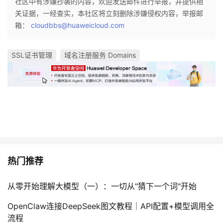
社区中有涉嫌抄袭的内容，欢迎发送邮件进行举报，并提供相
我
注
的
开
关证据，一经查实，本社区将立刻删除涉嫌侵权内容，举报邮
箱：
cloudbbs@huaweicloud.com
的
Programs
发
SSL证书管理
域名注册服务 Domains
支
者
持
学
我
堂
的
我
我
技
的
的
我
热门推荐
术
云
课
的
我
从零开始理解大模型（一）：一切从"猜下一个词"开始
支
声
程
认
的
我
OpenClaw连接DeepSeek图文教程｜API配置+模型调用全
流程