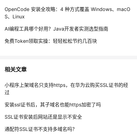
持
建
证
实
的
OpenCode 安装全攻略：4 种方式覆盖 Windows、macO
S、Linux
议
验
收
AI编程工具哪个好用？Java开发者实测选型指南
藏
免费Token领取实操：轻轻松松节约几百块
相关文章
小程序上架域名只支持https，在华为云购买SSL证书的经
过
安装ssl证书后，其子域名也能https加密了吗
SSL证书安装后网站还是显示不安全
通配符SSL证书不支持多域名吗？