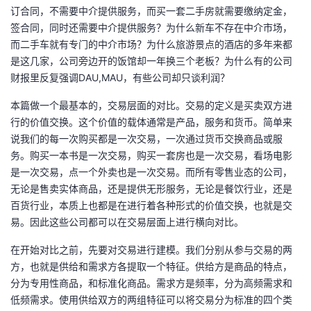
订合同，不需要中介提供服务，而买一套二手房就需要缴纳定金，
者
签合同，同时还需要中介提供服务？为什么新车不存在中介市场，
而二手车就有专门的中介市场？为什么旅游景点的酒店的多年来都
我
是这几家，公司旁边开的饭馆却一年换三个老板？为什么有的公司
财报里反复强调DAU,MAU，有些公司却只谈利润？
的
我
本篇做一个最基本的，交易层面的对比。交易的定义是买卖双方进
行的价值交换。这个价值的载体通常是产品，服务和货币。简单来
博
的
我
说我们的每一次购买都是一次交易，一次通过货币交换商品或服
务。购买一本书是一次交易，购买一套房也是一次交易，看场电影
客
论
的
我
是一次交易，点一个外卖也是一次交易。而所有零售业态的公司，
无论是售卖实体商品，还是提供无形服务，无论是餐饮行业，还是
坛
圈
的
我
百货行业，本质上也都是在进行着各种形式的价值交换，也就是交
易。因此这些公司都可以在交易层面上进行横向对比。
子
直
的
我
在开始对比之前，先要对交易进行建模。我们分别从参与交易的两
我
播
活
的
方，也就是供给和需求方各提取一个特征。供给方是商品的特点，
分为专用性商品，和标准化商品。需求方是频率，分为高频需求和
我
动
关
的
低频需求。使用供给双方的两组特征可以将交易分为标准的四个类