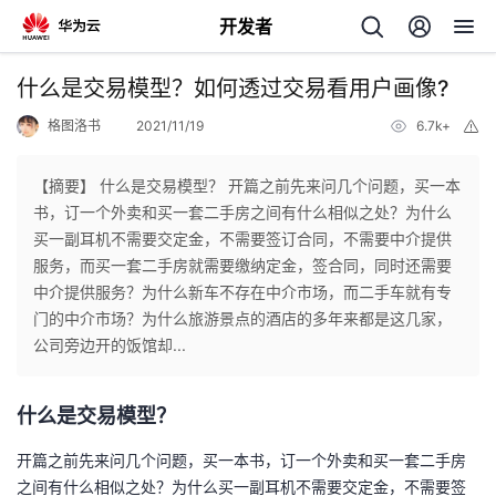
开发者
返
什么是交易模型？如何透过交易看用户画像?
回
格图洛书
2021/11/19
6.7k+
举
报
【摘要】 什么是交易模型？ 开篇之前先来问几个问题，买一本
书，订一个外卖和买一套二手房之间有什么相似之处？为什么
买一副耳机不需要交定金，不需要签订合同，不需要中介提供
个
服务，而买一套二手房就需要缴纳定金，签合同，同时还需要
中介提供服务？为什么新车不存在中介市场，而二手车就有专
我
人
门的中介市场？为什么旅游景点的酒店的多年来都是这几家，
公司旁边开的饭馆却...
的
主
什么是交易模型？
开
页
开篇之前先来问几个问题，买一本书，订一个外卖和买一套二手房
发
之间有什么相似之处？为什么买一副耳机不需要交定金，不需要签