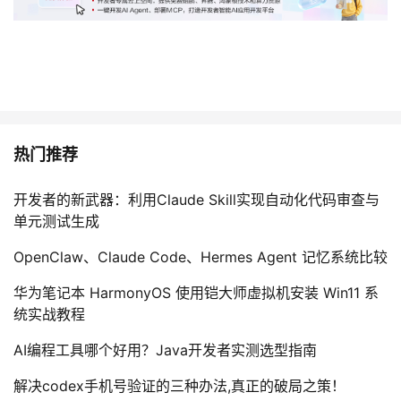
持
建
证
实
的
议
验
收
藏
热门推荐
开发者的新武器：利用Claude Skill实现自动化代码审查与
单元测试生成
OpenClaw、Claude Code、Hermes Agent 记忆系统比较
华为笔记本 HarmonyOS 使用铠大师虚拟机安装 Win11 系
统实战教程
AI编程工具哪个好用？Java开发者实测选型指南
解决codex手机号验证的三种办法,真正的破局之策！