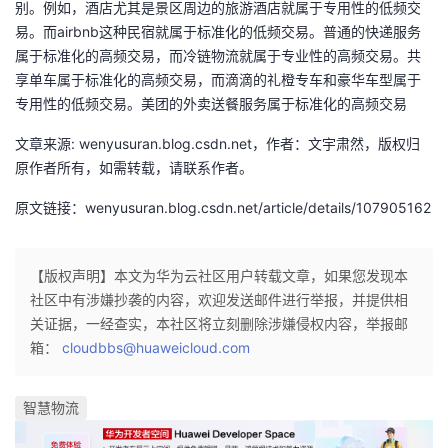
别。例如，酒店尤其是景区周边的旅游酒店就属于专用性的低频交
我
注
的
开
易。而airbnb这种民宿就属于标准化的低频交易。普通的快递服务
属于标准化的高频交易，而冷链物流就属于专业性的高频交易。共
的
Programs
发
享单车属于标准化的高频交易，而滴滴的礼橙专车和豪华车型属于
专用性的低频交易。美团的外卖送餐服务属于标准化的高频交易
支
者
文章来源: wenyusuran.blog.csdn.net，作者：文宇肃然，版权归
持
原作者所有，如需转载，请联系作者。
学
原文链接：wenyusuran.blog.csdn.net/article/details/107905162
我
堂
的
我
我
【版权声明】本文为华为云社区用户转载文章，如果您发现本
社区中有涉嫌抄袭的内容，欢迎发送邮件进行举报，并提供相
技
的
的
我
关证据，一经查实，本社区将立刻删除涉嫌侵权内容，举报邮
箱：
cloudbbs@huaweicloud.com
术
云
课
的
我
智慧物流
支
声
程
认
的
我