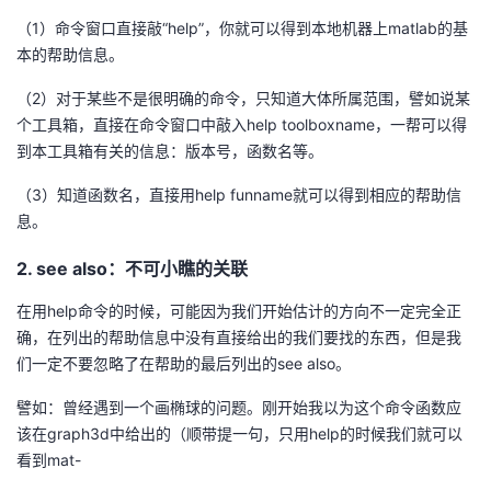
（1）命令窗口直接敲“help”，你就可以得到本地机器上matlab的基
的
Programs
发
者
本的帮助信息。
支
者
我
（2）对于某些不是很明确的命令，只知道大体所属范围，譬如说某
个工具箱，直接在命令窗口中敲入help toolboxname，一帮可以得
持
学
的
我
到本工具箱有关的信息：版本号，函数名等。
（3）知道函数名，直接用help funname就可以得到相应的帮助信
我
堂
博
的
我
息。
的
我
客
论
的
我
我
2. see also：不可小瞧的关联
技
的
坛
圈
的
我
的
我
在用help命令的时候，可能因为我们开始估计的方向不一定完全正
确，在列出的帮助信息中没有直接给出的我们要找的东西，但是我
术
云
子
直
的
我
课
的
我
们一定不要忽略了在帮助的最后列出的see also。
支
声
譬如：曾经遇到一个画椭球的问题。刚开始我以为这个命令函数应
播
活
的
程
认
的
我
该在graph3d中给出的（顺带提一句，只用help的时候我们就可以
持
建
看到mat-
动
关
证
实
的