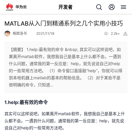
开发者
返
MATLAB从入门到精通系列之几个实用小技巧
回
格图洛书
2021/11/18
2.2k+
举
报
【摘要】 1.help:最有效的命令 &nbsp; 其实可以这样说吧，如
果离开matlab软件，我想我自己是基本上什么都不会。一遇到
什么问题，通常我的第一反应是：help，就先说说自己对help
个
的一些常用方法吧。 （1）命令窗口直接敲“help”，你就可以得
到本地机器上matlab的基本的帮助信息。 （2）对于某些不是
我
人
很明确的命令，只知道...
我
的
主
1.help:最有效的命令
我
的
开
页
其实可以这样说吧，如果离开matlab软件，我想我自己是基本上什
么都不会。一遇到什么问题，通常我的第一反应是：help，就先说
我
的
开
发
说自己对help的一些常用方法吧。