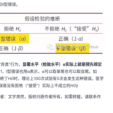
和Ⅱ型错误。
“弃真”行为，
显著水平（检验水平）α实际上就是预先规定
0.01，Ⅰ型错误也用α表示，α可以取单尾也可以取双尾。如
拒绝了
H
0
时，理论上100次试验有5次会发生这种错误。医学
误是没有拒绝（“接受”）实际上不成立的
H
0
ÿ
dn.net，作者：文宇肃然，版权归原作者所有，如需转载，请联系作