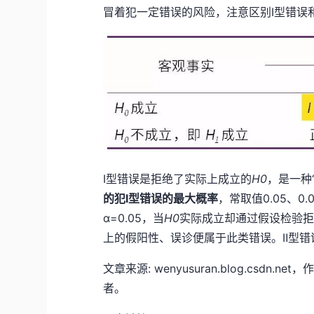
冒着犯一定错误的风险，注意区别Ⅰ型错误
Ⅰ型错误是拒绝了实际上成立的
H
0
，是一种
的犯Ⅰ型错误的最大概率
，常取值0.05、
α=0.05，当
H
0
实际成立却通过假设检验
上的假阳性、误诊便属于此类错误。Ⅱ型错
文章来源: wenyusuran.blog.cs
者。