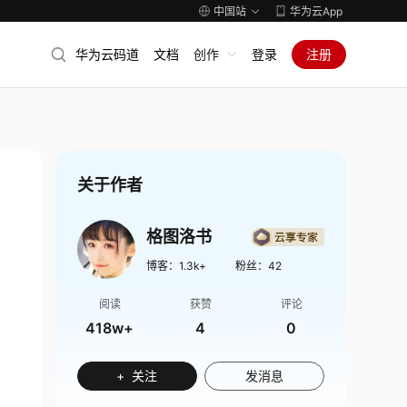
中国站
华为云App
华为云码道
文档
创作
登录
注册
关于作者
格图洛书
博客：
1.3k+
粉丝：
42
阅读
获赞
评论
418w+
4
0
+ 关注
发消息