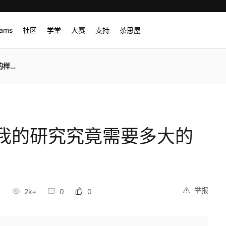
rams
社区
学堂
大赛
支持
茶思屋
量？
我的研究究竟需要多大的
举报
2k+
0
0