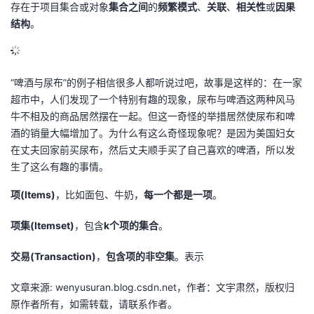
存在于项目集合或对象
集合之间
的
频繁模式
、
关联
、
相关性
或
因果
的
Programs
发
结构
者
。
支
者
我
“啤酒与尿布”的例子相信很多人都听说过吧，故事是这样的：在一家
持
学
的
我
超市中，人们发现了一个特别有趣的现象，尿布与啤酒这两种风马
牛不相及的商品居然摆在一起。但这一奇怪的举措居然使尿布和啤
我
堂
博
的
我
酒的销量大幅增加了。为什么有这么奇怪现象呢？是因为美国妇女
在丈夫回家前买尿布，然后丈夫顺手买了自己喜欢的啤酒，所以发
的
我
客
论
的
我
我
生了这么有趣的事情。
技
的
坛
圈
的
我
项(Items)
的
我
，比如面包、牛奶，
每一个都是一项
。
项集(Itemset)
，包含
k个项的
集合
。
术
云
子
直
的
我
课
的
我
交易(Transaction)
，
包含项的非空集
。表示
支
声
播
活
的
程
认
的
我
文章来源: wenyusuran.blog.csdn.net，作者：文宇肃然，版权归
持
建
动
关
证
实
的
原作者所有，如需转载，请联系作者。