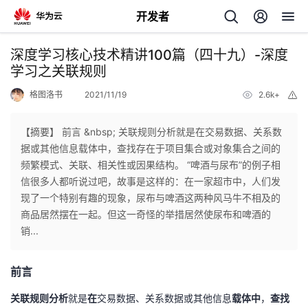
开发者
返
深度学习核心技术精讲100篇（四十九）-深度
回
学习之关联规则
格图洛书
2021/11/19
2.6k+
举
报
【摘要】 前言 &nbsp; 关联规则分析就是在交易数据、关系数
据或其他信息载体中，查找存在于项目集合或对象集合之间的
个
频繁模式、关联、相关性或因果结构。 “啤酒与尿布”的例子相
信很多人都听说过吧，故事是这样的：在一家超市中，人们发
我
人
现了一个特别有趣的现象，尿布与啤酒这两种风马牛不相及的
商品居然摆在一起。但这一奇怪的举措居然使尿布和啤酒的
我
的
主
销...
我
的
开
页
前言
我
的
开
发
关联规则分析
就是
在
交易数据、关系数据或其他信息
载体中
，
查找