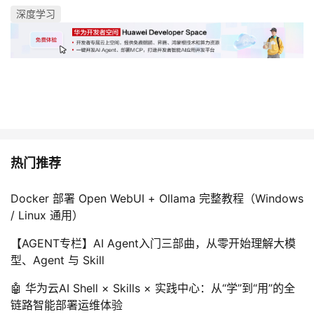
持
建
证
实
的
深度学习
议
验
收
藏
热门推荐
Docker 部署 Open WebUI + Ollama 完整教程（Windows
/ Linux 通用）
【AGENT专栏】AI Agent入门三部曲，从零开始理解大模
型、Agent 与 Skill
🤖 华为云AI Shell × Skills × 实践中心：从“学”到“用”的全
链路智能部署运维体验