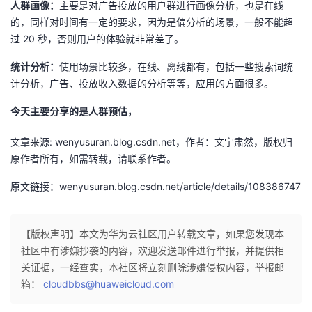
人群画像：
主要是对广告投放的用户群进行画像分析，也是在线
我
注
的
开
的，同样对时间有一定的要求，因为是偏分析的场景，一般不能超
过 20 秒，否则用户的体验就非常差了。
的
Programs
发
统计分析：
使用场景比较多，在线、离线都有，包括一些搜索词统
支
计分析，广告、投放收入数据的分析等等，应用的方面很多。
者
今天主要分享的是人群预估，
持
学
文章来源: wenyusuran.blog.csdn.net，作者：文宇肃然，版权归
我
堂
原作者所有，如需转载，请联系作者。
的
我
原文链接：wenyusuran.blog.csdn.net/article/details/108386747
我
技
的
的
我
【版权声明】本文为华为云社区用户转载文章，如果您发现本
社区中有涉嫌抄袭的内容，欢迎发送邮件进行举报，并提供相
术
云
课
的
我
关证据，一经查实，本社区将立刻删除涉嫌侵权内容，举报邮
箱：
cloudbbs@huaweicloud.com
支
声
程
认
的
我