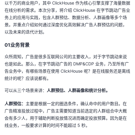
以千万的商业用户，其中 ClickHouse 作为核心引擎支撑了海量数据
在线分析的需求。本次分享，将介绍 ClickHouse 在字节跳动广告业
者
务上的应用与实践，包含人群预估、数据分析、人群画像等多个场
景。并重点介绍如何通过深度优化高效解决广告人群预估的问题，
我
以及未来的迭代计划。
的
我
01业务背景
博
的
我
众所周知，广告是很多互联网公司的主要收入，对于字节跳动来说
也是如此。那么，在字节跳动广告的 DMP&CDP 业务，乃至所有广
客
论
的
我
告业务中，有哪些场景在使用 ClickHouse 呢？是在线服务还是离线
统计的呢？应该说都有。
坛
圈
的
我
可以从三个场景来讲：
人群预估、人群画像和统计分析。
子
直
的
我
人群预估：
主要是根据一定的圈选条件，确认命中的用户数目。在
广告精准投放过程中，广告主需要知道当前选定的人群组合中大概
我
播
活
的
会有多少人，用于辅助判断投放情况进而确定投放预算。因为是在
线业务，一般要求计算的时间不能超过 5 秒。
我
动
关
的