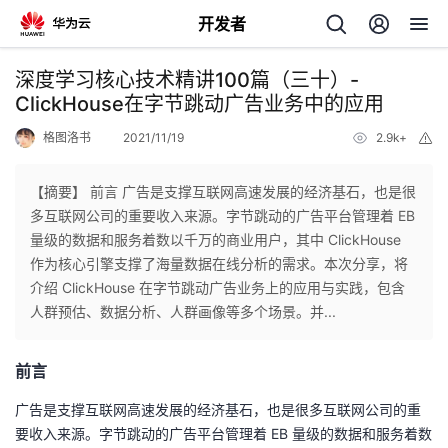
开发者
返
深度学习核心技术精讲100篇（三十）-
回
ClickHouse在字节跳动广告业务中的应用
格图洛书
2021/11/19
2.9k+
举
报
【摘要】 前言 广告是支撑互联网高速发展的经济基石，也是很
多互联网公司的重要收入来源。字节跳动的广告平台管理着 EB
个
量级的数据和服务着数以千万的商业用户，其中 ClickHouse
作为核心引擎支撑了海量数据在线分析的需求。本次分享，将
我
人
介绍 ClickHouse 在字节跳动广告业务上的应用与实践，包含
人群预估、数据分析、人群画像等多个场景。并...
的
主
前言
开
页
广告是支撑互联网高速发展的经济基石，也是很多互联网公司的重
发
要收入来源。字节跳动的广告平台管理着 EB 量级的数据和服务着数