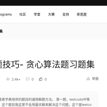
rograms
社区
学堂
大赛
支持
茶思屋
集
刷题技巧- 贪心算法题习题集
举报
2.4k+
0
0
字典排序的题目的通用解题方法。 第一题，leetcode中等
这个题目我这里不会用最优解来解决这个问题，这个是leetco