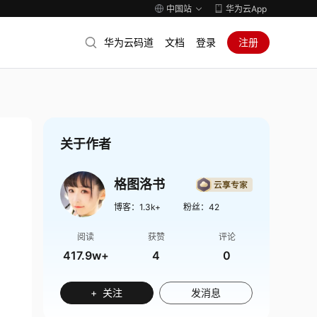
中国站
华为云App
华为云码道
文档
登录
注册
关于作者
格图洛书
博客：
1.3k+
粉丝：
42
阅读
获赞
评论
417.9w+
4
0
+ 关注
发消息