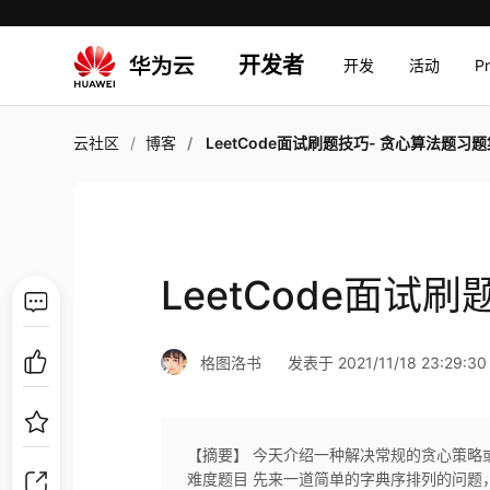
开发者
开发
活动
P
云社区
博客
LeetCode面试刷题技巧- 贪心算法题习题
LeetCode面试
格图洛书
发表于 2021/11/18 23:29:30
【摘要】 今天介绍一种解决常规的贪心策略或者
难度题目 先来一道简单的字典序排列的问题，