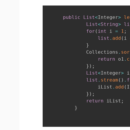
public
List
<
Integer
>
le
List
<
String
>
li
for
(
int
 i 
=
1
;
 
list
.
add
(
i 
}
              Collections
.
sor
return
 o1
.
c
}
)
;
List
<
Integer
>
 i
list
.
stream
(
)
.
f
                  iList
.
add
(
I
}
)
;
return
 iList
;
}