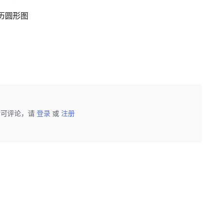
日历圆形图
后可评论，请
登录
或
注册