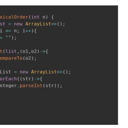
xicalOrder
(
int
 n
)
{
st
=
new
ArrayList
<
>
(
)
;
i 
<=
 n
;
 i
++
)
{
+
""
)
;
t
(
list
,
(
o1
,
o2
)
->
{
ompareTo
(
o2
)
;
List 
=
new
ArrayList
<
>
(
)
;
orEach
(
(
str
)
->
{
nteger
.
parseInt
(
str
)
)
;