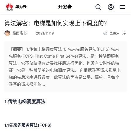
开发者
返
算法解密：电梯是如何实现上下调度的？
回
格图洛书
2021/11/19
2.8k+
举
报
【摘要】 1.传统电梯调度算法 1.1先来先服务算法(FCFS) 先来
先服务(FCFS-First Come First Serve)算法，是一种随即服务
算法，它不仅仅没有对寻找楼层进行优化，也没有实时性的特
个
征，它是一种最简单的电梯调度算法。 它根据乘客请求乘坐电
梯的先后次序进行调度。此算法的优点是公平、简单，且每个
我
人
乘客的请求都能依...
的
主
1.传统电梯调度算法
开
页
1.1先来先服务算法(FCFS)
发