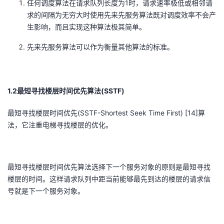
任何调度算法在请求队列长度为1时，请求速率极低或相邻请
我
注
的
开
求的间隔为无穷大时使用先来先服务算法既对调度效率不会产
生影响，而且实现这种算法极其简单。
的
Programs
发
先来先服务算法可以作为衡量其他算法的标准。
支
者
持
学
1.2最短寻找楼层时间优先算法(SSTF)
我
堂
最短寻找楼层时间优先(SSTF-Shortest Seek Time First) [14]算
法，它注重电梯寻找楼层的优化。
的
我
我
技
的
的
我
最短寻找楼层时间优先算法选择下一个服务对象的原则是最短寻找
楼层的时间。这样请求队列中距当前能够最先到达的楼层的请求信
术
云
课
的
我
号就是下一个服务对象。
支
声
程
认
的
我