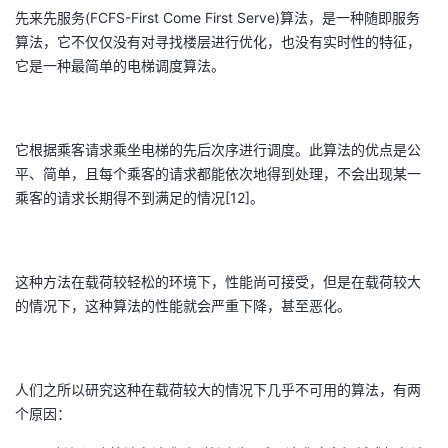
先来先服务(FCFS-First Come First Serve)算法，是一种随即服务
者
算法，它不仅仅没有对寻找楼层进行优化，也没有实时性的特征，
它是一种最简单的电梯调度算法。
我
的
我
它根据乘客请求乘坐电梯的先后次序进行调度。此算法的优点是公
平、简单，且每个乘客的请求都能依次地得到处理，不会出现某一
博
的
我
乘客的请求长期得不到满足的情况[12]。
客
论
的
我
坛
圈
的
我
这种方法在载荷较轻松的环境下，性能尚可接受，但是在载荷较大
的情况下，这种算法的性能就会严重下降，甚至恶化。
子
直
的
我
我
播
活
的
人们之所以研究这种在载荷较大的情况下几乎不可用的算法，有两
个原因：
我
动
关
的