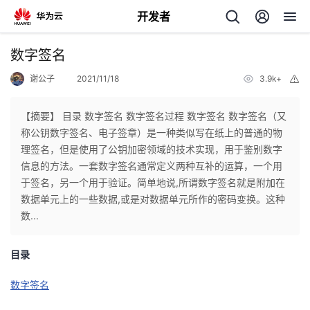
开发者
返
数字签名
回
谢公子
2021/11/18
3.9k+
举
报
【摘要】 目录 数字签名 数字签名过程 数字签名 数字签名（又
称公钥数字签名、电子签章）是一种类似写在纸上的普通的物
理签名，但是使用了公钥加密领域的技术实现，用于鉴别数字
个
信息的方法。一套数字签名通常定义两种互补的运算，一个用
于签名，另一个用于验证。简单地说,所谓数字签名就是附加在
我
人
数据单元上的一些数据,或是对数据单元所作的密码变换。这种
数...
我
的
主
目录
我
的
开
页
数字签名
我
的
开
发