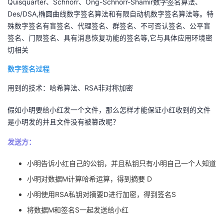
Quisquarter、Schnorr、Ong-Schnorr-Shamir数字签名算法、
议
注
验
收
Des/DSA,椭圆曲线数字签名算法和有限自动机数字签名算法等。特
殊数字签名有盲签名、代理签名、群签名、不可否认签名、公平盲
藏
签名、门限签名、具有消息恢复功能的签名等,它与具体应用环境密
切相关
数字签名过程
用到的技术：哈希算法、RSA非对称加密
假如小明要给小红发一个文件，那么怎样才能保证小红收到的文件
是小明发的并且文件没有被篡改呢？
发送方：
小明告诉小红自己的公钥，并且私钥只有小明自己一个人知道
小明对数据M计算哈希运算，得到摘要 D
小明使用RSA私钥对摘要D进行加密，得到签名S
将数据M和签名S一起发送给小红