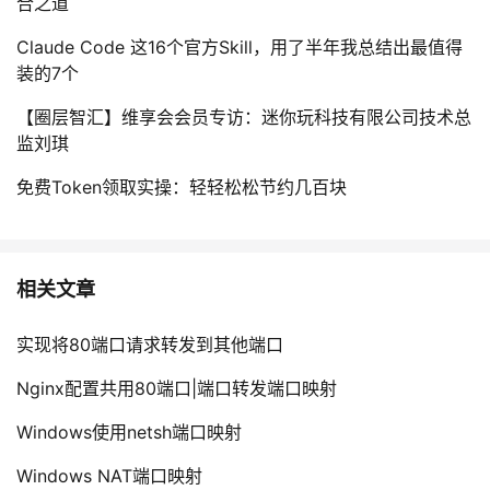
合之道
持
建
证
实
的
Claude Code 这16个官方Skill，用了半年我总结出最值得
议
验
收
装的7个
【圈层智汇】维享会会员专访：迷你玩科技有限公司技术总
藏
监刘琪
免费Token领取实操：轻轻松松节约几百块
相关文章
实现将80端口请求转发到其他端口
Nginx配置共用80端口|端口转发端口映射
Windows使用netsh端口映射
Windows NAT端口映射