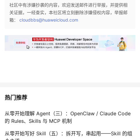
社区中有涉嫌抄袭的内容，欢迎发送邮件进行举报，并提供相
我
注
的
开
关证据，一经查实，本社区将立刻删除涉嫌侵权内容，举报邮
箱：
cloudbbs@huaweicloud.com
的
Programs
发
支
者
持
学
我
堂
的
我
我
热门推荐
技
的
的
我
术
云
从零开始理解 Agent（三）：OpenClaw / Claude Code
课
的
我
的 Rules、Skills 与 MCP 机制
支
声
程
认
的
我
从零开始写好 Skill（五）：拆开写，串起用——Skill 的组