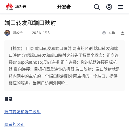
开发者
返
端口转发和端口映射
回
谢公子
2021/11/18
4.1k+
举
报
【摘要】 目录 端口转发和端口映射 两者的区别 端口转发和端
口映射 介绍端口转发和端口映射之前先了解两个概念：正向连
接&nbsp;和&nbsp;反向连接 正向连接：你的机器连接目标机
个
器 反向连接：目标机器反连你的机器 端口映射：端口映射就是
将内网中的主机的一个端口映射到外网主机的一个端口，提供
我
人
相应的服务。当用户访问外网IP...
的
主
目录
开
页
端口转发和端口映射
两者的区别
发