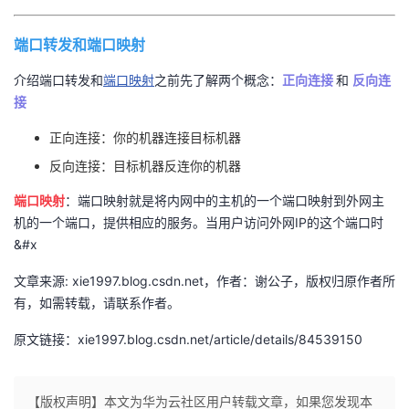
者
端口转发和端口映射
我
介绍端口转发和
端口映射
之前先了解两个概念：
正向连接
和
反向连
接
的
我
正向连接：你的机器连接目标机器
博
的
我
反向连接：目标机器反连你的机器
端口映射
：端口映射就是将内网中的主机的一个端口映射到外网主
客
论
的
我
机的一个端口，提供相应的服务。当用户访问外网IP的这个端口时
&#x
坛
圈
的
我
文章来源: xie1997.blog.csdn.net，作者：谢公子，版权归原作者所
子
直
的
我
有，如需转载，请联系作者。
原文链接：xie1997.blog.csdn.net/article/details/84539150
我
播
活
的
我
动
关
的
【版权声明】本文为华为云社区用户转载文章，如果您发现本