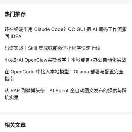
我
注
的
开
热门推荐
的
Programs
发
还在终端里用 Claude Code？CC GUI 把 AI 编码工作流搬
支
者
回 IDEA
码道实战｜Skill 集成赋能微信小程序快速上线
持
学
小龙虾AI OpenClaw实操教学｜本地部署+办公自动化实战
我
堂
在 OpenCode 中接入本地模型：Ollama 部署与配置完全
的
我
指南
我
从 RAR 到微博头条：AI Agent 全自动图文发布的探索与踩
技
的
的
我
坑实录
术
云
课
的
我
支
声
程
认
的
我
相关文章