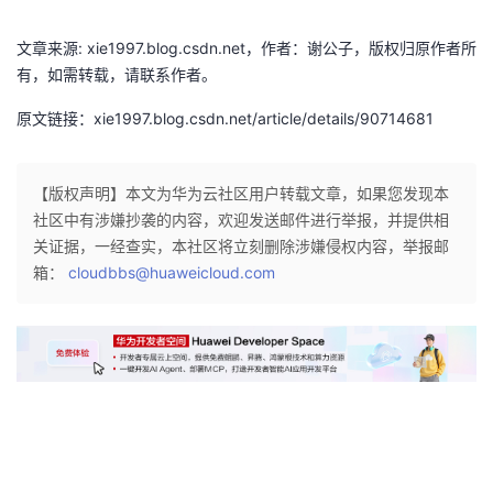
者
文章来源: xie1997.blog.csdn.net，作者：谢公子，版权归原作者所
有，如需转载，请联系作者。
我
原文链接：xie1997.blog.csdn.net/article/details/90714681
的
我
【版权声明】本文为华为云社区用户转载文章，如果您发现本
博
的
我
社区中有涉嫌抄袭的内容，欢迎发送邮件进行举报，并提供相
关证据，一经查实，本社区将立刻删除涉嫌侵权内容，举报邮
客
论
的
我
箱：
cloudbbs@huaweicloud.com
坛
圈
的
我
子
直
的
我
我
播
活
的
我
动
关
的