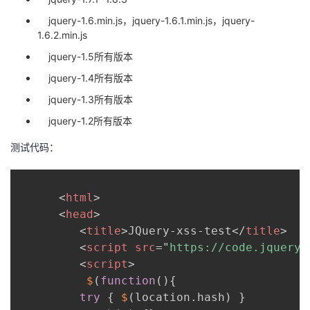
jquery-1.6.min.js，jquery-1.6.1.min.js，jquery-
者
1.6.2.min.js
jquery-1.5所有版本
我
jquery-1.4所有版本
的
我
jquery-1.3所有版本
jquery-1.2所有版本
博
的
我
测试代码：
客
论
的
我
坛
圈
的
我
<
html
>
<
head
>
子
直
的
我
<
title
>
JQuery-xss-test
</
title
>
<
script
src
=
"
https://code.jquery.
我
播
活
的
<
script
>
$
(
function
(
)
{
我
动
关
的
try
{
$
(
location
.
hash
)
}