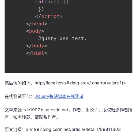
catch
(
e
)
{
}
我
注
的
开
}
)
</
script
>
的
Programs
发
</
head
>
<
body
>
支
者
          Jquery xss test.

</
body
>
持
学
</
html
>
我
堂
的
我
我
然后访问如下：http://localhost/#<img src=/ οnerrοr=alert(1)>
技
的
在线测试平台：
JQuery跨站脚本在线测试
的
我
文章来源: xie1997.blog.csdn.net，作者：谢公子，版权归原作者所
术
云
课
的
我
有，如需转载，请联系作者。
支
声
程
认
的
我
原文链接：xie1997.blog.csdn.net/article/details/89811603