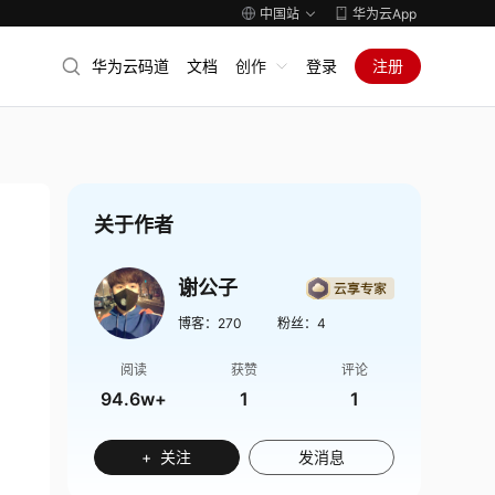
中国站
华为云App
华为云码道
文档
创作
登录
注册
关于作者
谢公子
博客：
270
粉丝：
4
阅读
获赞
评论
94.6w+
1
1
+ 关注
发消息