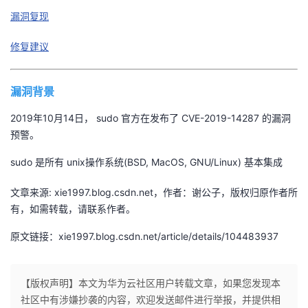
漏洞复现
者
修复建议
我
漏洞背景
的
我
2019年10月14日， sudo 官方在发布了 CVE-2019-14287 的漏洞
博
的
我
预警。
客
论
的
我
sudo 是所有 unix操作系统(BSD, MacOS, GNU/Linux) 基本集成
坛
圈
的
我
文章来源: xie1997.blog.csdn.net，作者：谢公子，版权归原作者所
有，如需转载，请联系作者。
子
直
的
我
原文链接：xie1997.blog.csdn.net/article/details/104483937
我
播
活
的
【版权声明】本文为华为云社区用户转载文章，如果您发现本
我
动
关
的
社区中有涉嫌抄袭的内容，欢迎发送邮件进行举报，并提供相