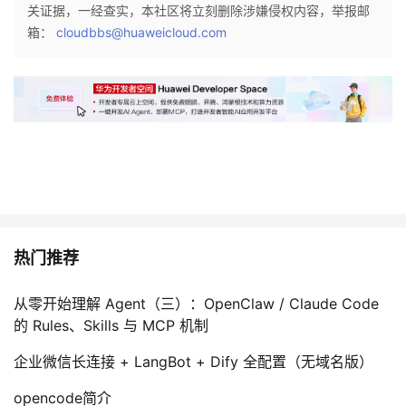
关证据，一经查实，本社区将立刻删除涉嫌侵权内容，举报邮
我
注
的
开
箱：
cloudbbs@huaweicloud.com
的
Programs
发
支
者
持
学
我
堂
的
我
我
热门推荐
技
的
的
我
从零开始理解 Agent（三）：OpenClaw / Claude Code
的 Rules、Skills 与 MCP 机制
术
云
课
的
我
企业微信长连接 + LangBot + Dify 全配置（无域名版）
支
声
程
认
的
我
opencode简介