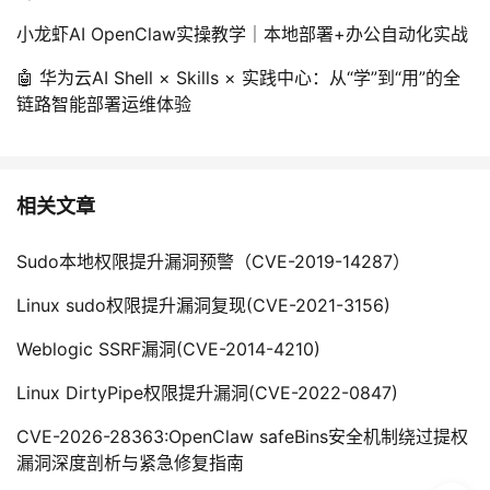
持
建
证
实
的
小龙虾AI OpenClaw实操教学｜本地部署+办公自动化实战
议
验
收
🤖 华为云AI Shell × Skills × 实践中心：从“学”到“用”的全
链路智能部署运维体验
藏
相关文章
Sudo本地权限提升漏洞预警（CVE-2019-14287）
Linux sudo权限提升漏洞复现(CVE-2021-3156)
Weblogic SSRF漏洞(CVE-2014-4210)
Linux DirtyPipe权限提升漏洞(CVE-2022-0847)
CVE-2026-28363:OpenClaw safeBins安全机制绕过提权
漏洞深度剖析与紧急修复指南