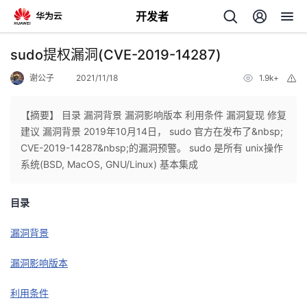
开发者
返
sudo提权漏洞(CVE-2019-14287)
回
谢公子
2021/11/18
1.9k+
举
报
【摘要】 目录 漏洞背景 漏洞影响版本 利用条件 漏洞复现 修复
建议 漏洞背景 2019年10月14日， sudo 官方在发布了&nbsp;
CVE-2019-14287&nbsp;的漏洞预警。 sudo 是所有 unix操作
个
系统(BSD, MacOS, GNU/Linux) 基本集成
我
人
目录
的
主
漏洞背景
漏洞影响版本
开
页
利用条件
发