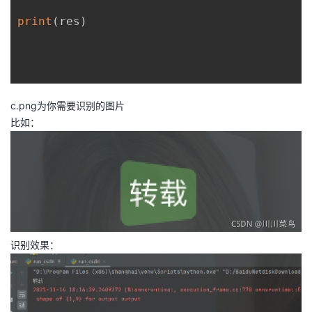
我
注
的
开
print
(
res
)
的
Programs
发
支
者
c.png为你需要识别的图片
持
学
比如：
我
堂
的
我
我
技
的
的
我
识别效果：
术
云
课
的
我
支
声
程
认
的
我