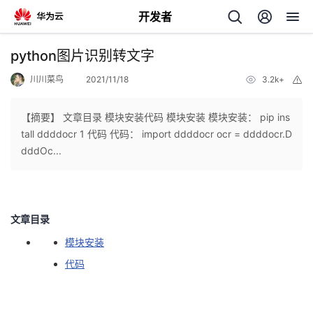
开发者
返
python图片识别转文字
回
川川菜鸟
2021/11/18
3.2k+
举
报
【摘要】 文章目录 模块安装代码 模块安装 模块安装： pip ins
tall ddddocr 1 代码 代码： import ddddocr ocr = ddddocr.D
dddOc...
个
我
人
文章目录
的
主
模块安装
代码
开
页
发