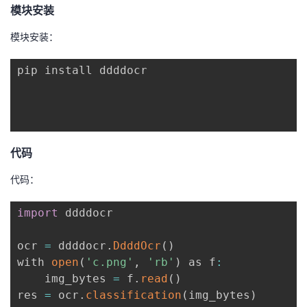
模块安装
者
模块安装：
我
pip install ddddocr

的
我
博
的
我
代码
客
论
的
我
代码：
坛
圈
的
我
import
ddddocr
子
直
的
我
ocr 
=
 ddddocr
.
DdddOcr
(
)
我
播
活
的
with 
open
(
'c.png'
,
'rb'
)
 as f
:
    img_bytes 
=
 f
.
read
(
)
我
动
关
的
res 
=
 ocr
.
classification
(
img_bytes
)