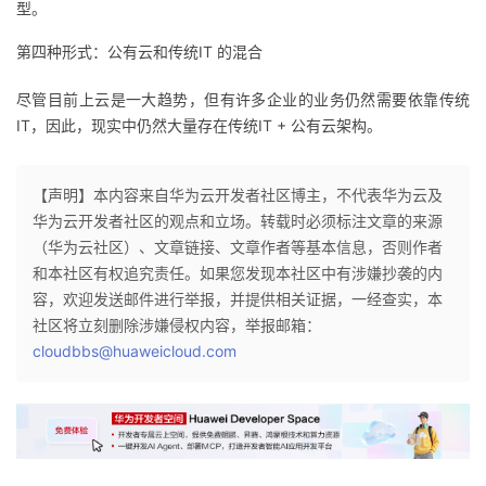
型。
我
注
的
开
第四种形式：公有云和传统IT 的混合
的
Programs
发
尽管目前上云是一大趋势，但有许多企业的业务仍然需要依靠传统
IT，因此，现实中仍然大量存在传统IT + 公有云架构。
支
者
持
学
【声明】本内容来自华为云开发者社区博主，不代表华为云及
华为云开发者社区的观点和立场。转载时必须标注文章的来源
我
堂
（华为云社区）、文章链接、文章作者等基本信息，否则作者
和本社区有权追究责任。如果您发现本社区中有涉嫌抄袭的内
的
我
我
容，欢迎发送邮件进行举报，并提供相关证据，一经查实，本
社区将立刻删除涉嫌侵权内容，举报邮箱：
技
的
的
我
cloudbbs@huaweicloud.com
术
云
课
的
我
支
声
程
认
的
我