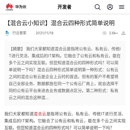
开发者
返
【混合云小知识】混合云四种形式简单说明
回
行云管家
2021/11/18
2.6k+
举
报
【摘要】 我们大家都知道混合云是指将公有云、私有云、传统I
T进行灵活、集成后的IT架构。它融合了公有云和私有云，能在
多个云之间实现互联。但您知道混合云的四种形式吗？可以简
个
单说明一下吗？混合云四种形式简单说明第一种形式：公有云
之间的混合公有云是企业上云时的首选，但有的客户不希望将
我
人
自己全部业务、数据都放在同一个公有云厂商上，就会选择不
同的公有云平台来进去业务或数据点区分。第二种形式：私有
的
主
云之间的混合这种混...
开
页
我们大家都知道
混合云
是指将公有云、私有云、传统IT进行灵活、
集成后的IT架构。它融合了公有云和私有云，能在多个云之间实现
发
互联。但您知道混合云的四种形式吗？可以简单说明一下吗？