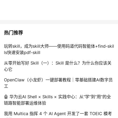
持
建
证
实
的
议
验
收
藏
热门推荐
玩转skill，成为skill大师——使用码道代码智能体+find-skil
ls快速安装pdf-skill
从零开始写好 Skill（一）：Skill 是什么？为什么你应该关
心它
OpenClaw（小龙虾）一键部署教程｜零基础搭建AI数字员
工
🤖 华为云AI Shell × Skills × 实践中心：从“学”到“用”的全
链路智能部署运维体验
我用 Multica 指挥 4 个 AI Agent 开发了一套 TOEIC 模考