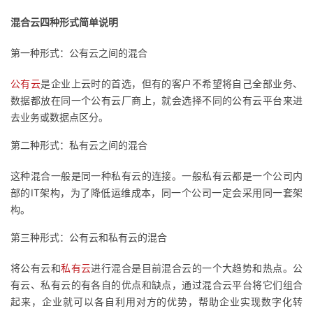
混合云四种形式简单说明
者
第一种形式：公有云之间的混合
我
公有云
是企业上云时的首选，但有的客户不希望将自己全部业务、
的
我
数据都放在同一个公有云厂商上，就会选择不同的公有云平台来进
去业务或数据点区分。
博
的
我
第二种形式：私有云之间的混合
客
论
的
我
这种混合一般是同一种私有云的连接。一般私有云都是一个公司内
部的IT架构，为了降低运维成本，同一个公司一定会采用同一套架
坛
圈
的
我
构。
子
直
的
我
第三种形式：公有云和私有云的混合
我
播
活
的
将公有云和
私有云
进行混合是目前混合云的一个大趋势和热点。公
有云、私有云的有各自的优点和缺点，通过混合云平台将它们组合
我
动
关
的
起来，企业就可以各自利用对方的优势，帮助企业实现数字化转