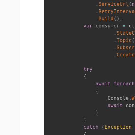
.
ServiceUrl
(
n
.
RetryInterva
.
Build
(
)
;
var
 consumer 
=
 cl
.
StateC
.
Topic
(
.
Subscr
.
Create
try
{
await
foreach
{
                    Console
.
W
await
 con
}
}
catch
(
Exception
 
{