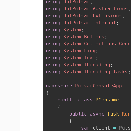
using
DotPulsar
;
using
DotPulsar
.
Abstractions
;
using
DotPulsar
.
Extensions
;
using
DotPulsar
.
Internal
;
using
System
;
using
System
.
Buffers
;
using
System
.
Collections
.
Gene
using
System
.
Linq
;
using
System
.
Text
;
using
System
.
Threading
;
using
System
.
Threading
.
Tasks
;
namespace
PulsarConsoleApp
{
public
class
PConsumer
{
public
async
Task
Run
{
var
 client 
=
 Puls