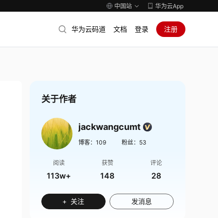
中国站
华为云App
华为云码道
文档
登录
注册
关于作者
jackwangcumt
博客：
109
粉丝：
53
阅读
获赞
评论
113w+
148
28
+ 关注
发消息