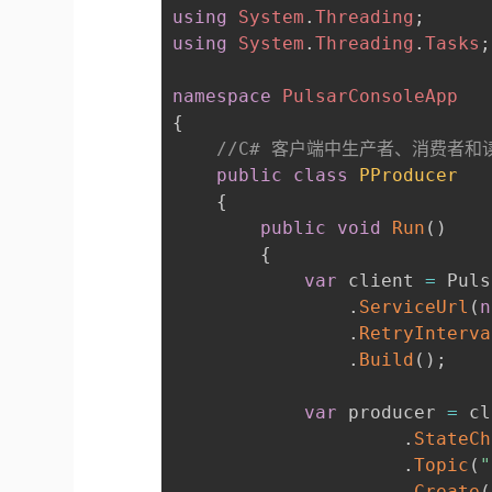
using
System
.
Threading
;
using
System
.
Threading
.
Tasks
;
namespace
PulsarConsoleApp
{
//C# 客户端中生产者、消费者
public
class
PProducer
{
public
void
Run
(
)
{
var
 client 
=
 Puls
.
ServiceUrl
(
n
.
RetryInterva
.
Build
(
)
;
var
 producer 
=
 cl
.
StateCh
.
Topic
(
"
.
Create
(