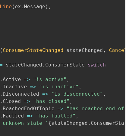
Line
(
ex
.
Message
)
;
(
ConsumerStateChanged
 stateChanged
,
Cancella
=
 stateChanged
.
ConsumerState 
switch
.
Active 
=>
"is active"
,
.
Inactive 
=>
"is inactive"
,
.
Disconnected 
=>
"is disconnected"
,
.
Closed 
=>
"has closed"
,
.
ReachedEndOfTopic 
=>
"has reached end of to
.
Faulted 
=>
"has faulted"
,
 unknown state '
{
stateChanged
.
ConsumerState
}