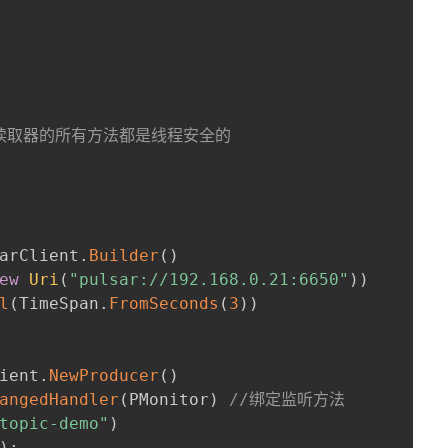
和读取器的所有方法都是线程安全的
arClient
.
Builder
(
)
ew
Uri
(
"pulsar://192.168.0.21:6650"
)
)
l
(
TimeSpan
.
FromSeconds
(
3
)
)
ient
.
NewProducer
(
)
angedHandler
(
PMonitor
)
//绑定监听方法
topic-demo"
)
)
;