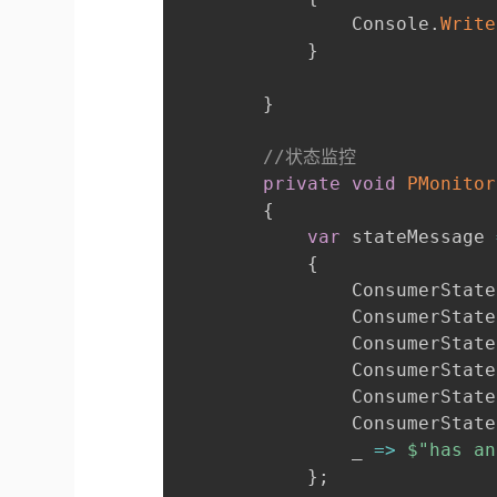
                Console
.
Write
}
}
//状态监控
private
void
PMonitor
{
var
 stateMessage 
{
                ConsumerState
                ConsumerState
                ConsumerState
                ConsumerState
                ConsumerState
                ConsumerState
                _ 
=>
$"has an
}
;