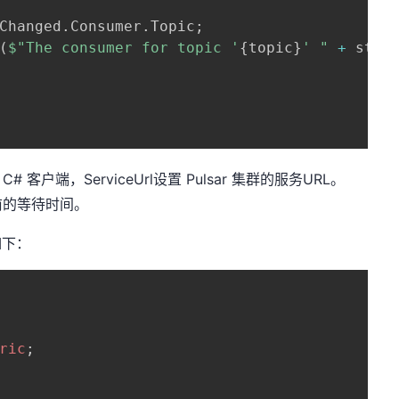
Changed
.
Consumer
.
Topic
;
(
$"The consumer for topic '
{
topic
}
' "
+
 stat
sar C# 客户端，ServiceUrl设置 Pulsar 集群的服务URL。
之前的等待时间。
如下：
ric
;