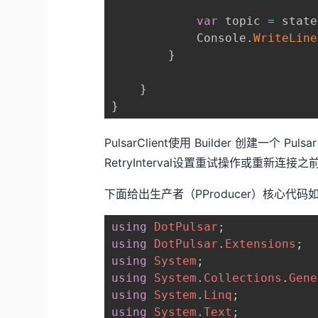
var
 topic 
=
 state
            Console
.
WriteLine
}
}
}
PulsarClient使用 Builder 创建一个 Pul
RetryInterval设置重试操作或重新连接
下面给出生产者（PProducer）核心代码
using
DotPulsar
;
using
DotPulsar
.
Extensions
;
using
System
;
using
System
.
Collections
.
Gene
using
System
.
Linq
;
using
System
.
Text
;