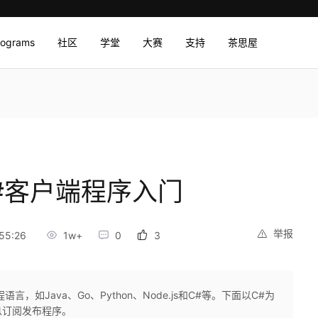
rograms
社区
学堂
大赛
支持
茶思屋
r C#客户端程序入门
举报
55:26
1w+
0
3
程语言，如Java、Go、Python、Node.js和C#等。下面以C#为
端消息订阅发布程序。