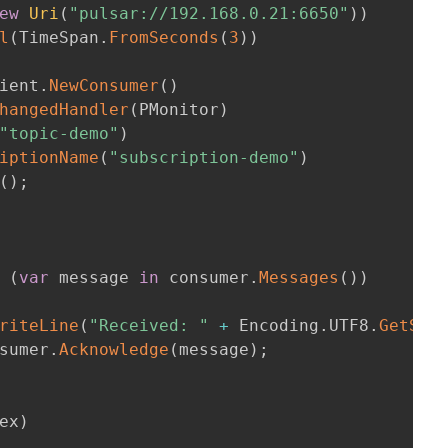
ew
Uri
(
"pulsar://192.168.0.21:6650"
)
)
l
(
TimeSpan
.
FromSeconds
(
3
)
)
ient
.
NewConsumer
(
)
hangedHandler
(
PMonitor
)
"topic-demo"
)
iptionName
(
"subscription-demo"
)
(
)
;
(
var
 message 
in
 consumer
.
Messages
(
)
)
riteLine
(
"Received: "
+
 Encoding
.
UTF8
.
GetStr
sumer
.
Acknowledge
(
message
)
;
ex
)