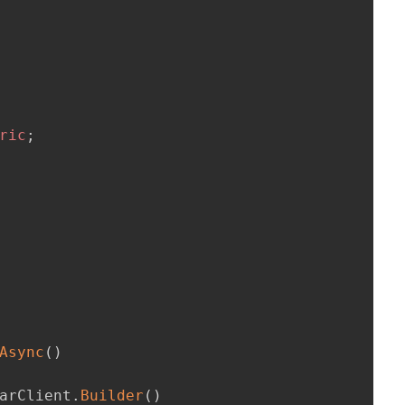
ric
;
Async
(
)
arClient
.
Builder
(
)