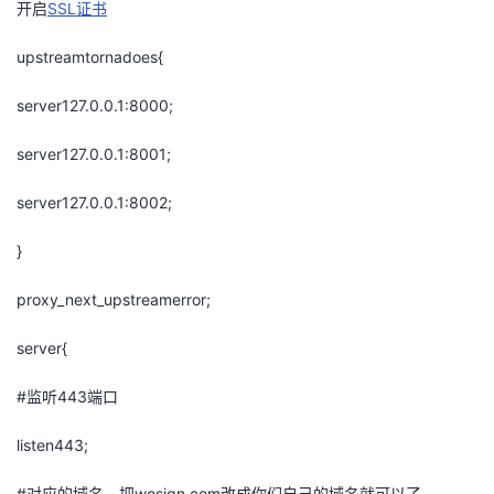
开启
SSL证书
持
建
证
实
的
upstreamtornadoes{
议
验
收
server127.0.0.1:8000;
藏
server127.0.0.1:8001;
server127.0.0.1:8002;
}
proxy_next_upstreamerror;
server{
#监听443端口
listen443;
#对应的域名，把wosign.com改成你们自己的域名就可以了