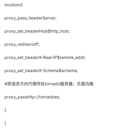
location/{
我
注
的
开
proxy_pass_headerServer;
的
Programs
发
proxy_set_headerHost$http_host;
支
者
proxy_redirectoff;
持
学
proxy_set_headerX-Real-IP$remote_addr;
我
堂
proxy_set_headerX-Scheme$scheme;
的
我
我
#把请求方向代理传给tornado服务器，负载均衡
技
的
的
我
proxy_passhttp://tornadoes;
术
云
课
的
我
}
支
声
}
程
认
的
我