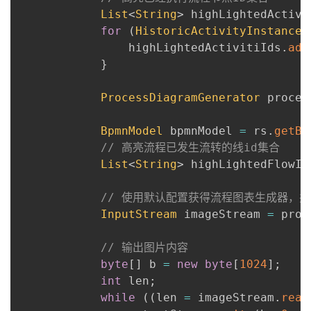
我
注
List
<
String
>
 highLightedActivi
的
开
for
(
HistoricActivityInstance
 
                highLightedActivitiIds
.
add
的
Programs
发
}
支
者
ProcessDiagramGenerator
 proces
持
学
BpmnModel
 bpmnModel 
=
 rs
.
getBp
// 高亮流程已发生流转的线id集合
我
堂
List
<
String
>
 highLightedFlowId
的
我
我
// 使用默认配置获得流程图表生成器，
InputStream
 imageStream 
=
 proc
技
的
的
我
// 输出图片内容
术
云
课
的
我
byte
[
]
 b 
=
new
byte
[
1024
]
;
int
 len
;
支
声
程
认
的
我
while
(
(
len 
=
 imageStream
.
read