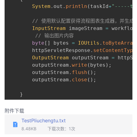
System
.
out
.
println
(
taskId
+
"-----ta
// 使用默认配置获得流程图表生成器，并生成
InputStream
 imageStream 
=
 workflow
// 输出图片内容
byte
[
]
 bytes 
=
IOUtils
.
toByteArray
        httpServletResponse
.
setContentType
OutputStream
 outputStream 
=
 httpSe
        outputStream
.
write
(
bytes
)
;
        outputStream
.
flush
(
)
;
        outputStream
.
close
(
)
;
}
附件下载
TestPliuchengtu.txt
8.48KB
下载次数：
1
次