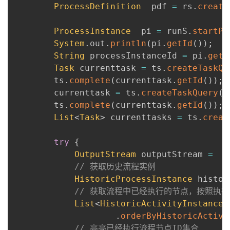
ProcessDefinition
  pdf 
=
 rs
.
create
者
ProcessInstance
  pi 
=
 runS
.
startPr
我
System
.
out
.
println
(
pi
.
getId
(
)
)
;
String
 processInstanceId 
=
 pi
.
getI
的
我
Task
 currenttask 
=
 ts
.
createTaskQu
		ts
.
complete
(
currenttask
.
getId
(
)
)
;
博
的
我
		currenttask 
=
 ts
.
createTaskQuery
(
)
		ts
.
complete
(
currenttask
.
getId
(
)
)
;
客
论
的
我
List
<
Task
>
 currenttasks 
=
 ts
.
creat
坛
圈
的
我
try
{
OutputStream
 outputStream 
=
n
子
直
的
我
// 获取历史流程实例
HistoricProcessInstance
 histor
我
播
活
的
// 获取流程中已经执行的节点，按照执
List
<
HistoricActivityInstance
>
我
动
关
.
orderByHistoricActivi
的
// 高亮已经执行流程节点ID集合