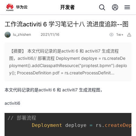
开发者
返
工作流activiti 6 学习笔记十八 流进度追踪--图
回
lu_zhishen
2021/11/16
1w+
举
报
【摘要】 本文代码记录的是activiti 6 和 activiti7 生成流程
图，activiti6// 部署流程 Deployment deploye = rs.createDe
ployment().addClasspathResource("proptest.bpmn").deplo
个
y(); ProcessDefinition pdf = rs.createProcessDefinit...
我
人
本文代码记录的是activiti 6 和 activiti7 生成流程图，
的
主
activiti6
开
页
// 部署流程
Deployment
 deploye 
=
 rs
.
createDepl
发