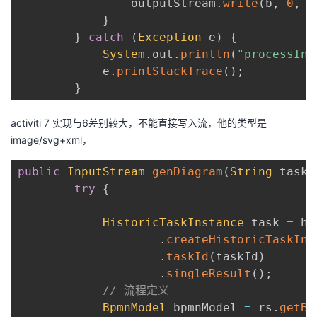
                outputStream
.
write
(
b
,
0
,
 l
持
建
证
实
的
}
}
catch
(
Exception
 e
)
{
议
验
收
System
.
out
.
println
(
"processIns
            e
.
printStackTrace
(
)
;
藏
}
activiti 7 实现与6差别较大，不能直接写入流，他的类型是
image/svg+xml，
public
InputStream
genDiagram
(
String
 taskI
try
{
HistoricTaskInstance
 task 
=
 hs

.
createHistoricTaskIns
.
taskId
(
taskId
)
.
singleResult
(
)
;
// 流程定义
BpmnModel
 bpmnModel 
=
 rs
.
getBp