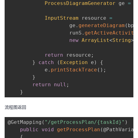
ProcessDiagramGenerator
 ge 
=
n
InputStream
 resource 
=
	        		ge
.
generateDiagram
(
bpm
	                runS
.
getActiveActivity
new
ArrayList
<
String
>
(
return
 resource
;
}
catch
(
Exception
 e
)
{
            e
.
printStackTrace
(
)
;
}
return
null
;
}
流程图返回
@GetMapping
(
"/getProcessPlan/{taskId}"
)
public
void
getProcessPlan
(
@PathVariab
{