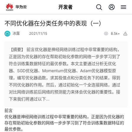
开发者
返
不同优化器在分类任务中的表现（一）
回
冰露
2021/11/15
8.5k+
举
报
【摘要】 前言优化器是神经网络训练过程中非常重要的结构，
正是因为优化器的存在帮助初始化参数的网络一步步学习到了
符合训练集数据特征的最优参数。本文主要通过分析无优化
个
器、SGD优化器、Momentum优化器、Adam优化器模型原
理，编写优化器函数，求其极值点和分类任务下的结果，得到
我
人
不同优化器的作用。然后，通过初始化一个全连接网络，通过
对比网络训练前后网络的预测能力来体会优化器的重要性。接
的
主
下来我们将通过以下...
前言
开
页
优化器是神经网络训练过程中非常重要的结构，正是因为优化器的
存在帮助初始化参数的网络一步步学习到了符合训练集数据特征的
发
最优参数。