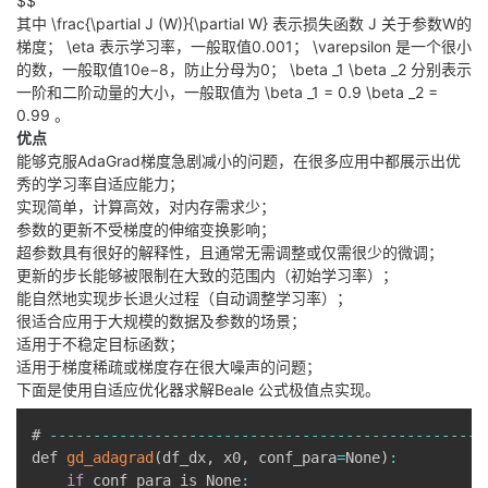
$$
其中
\frac{\partial J (W)}{\partial W}
表示损失函数 J 关于参数W的
梯度；
\eta
表示学习率，一般取值0.001；
\varepsilon
是一个很小
的数，一般取值10e−8，防止分母为0；
\beta _1
\beta _2
分别表示
一阶和二阶动量的大小，一般取值为
\beta _1 = 0.9
\beta _2 =
0.99
。
优点
能够克服AdaGrad梯度急剧减小的问题，在很多应用中都展示出优
秀的学习率自适应能力；
实现简单，计算高效，对内存需求少；
参数的更新不受梯度的伸缩变换影响；
超参数具有很好的解释性，且通常无需调整或仅需很少的微调；
更新的步长能够被限制在大致的范围内（初始学习率）；
能自然地实现步长退火过程（自动调整学习率）；
很适合应用于大规模的数据及参数的场景；
适用于不稳定目标函数；
适用于梯度稀疏或梯度存在很大噪声的问题；
下面是使用自适应优化器求解Beale 公式极值点实现。
# 
--
--
--
--
--
--
--
--
--
--
--
--
--
--
--
--
--
--
--
--
--
--
--
--
--
def 
gd_adagrad
(
df_dx
,
 x0
,
 conf_para
=
None
)
:
if
 conf_para is None
: