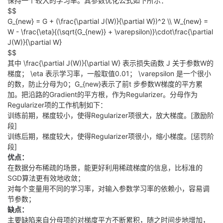
保持一个较大的学习率。其参数优化公式如下所示：
$$
G_{new} = G + (\frac{\partial J(W)}{\partial W})^2 \\ W_{new} =
W - \frac{\eta}{(\sqrt{G_{new}} + \varepsilon)}\cdot\frac{\partial
J(W)}{\partial W}
$$
其中
\frac{\partial J(W)}{\partial W}
表示损失函数 J 关于参数W的
梯度；
\eta
表示学习率，一般取值0.01；
\varepsilon
是一个很小
的数，防止分母为0；
G_{new}
表示了前t 步参数
W
梯度的平方累
加。把沿路的Gradient的平方根，作为Regularizer。分母作为
Regularizer项的工作机制如下：
训练前期，梯度较小，使得Regularizer项很大，放大梯度。[激励阶
段]
训练后期，梯度较大，使得Regularizer项很小，缩小梯度。[惩罚阶
段]
优点：
在数据分布稀疏的场景，能更好利用稀疏梯度的信息，比标准的
SGD算法更有效地收敛；
对每个变量用不同的学习率，对输入参数学习率的依赖小，容易调
节参数；
缺点：
主要缺陷来自分母项的对梯度平方不断累积，随之时间步地增加，