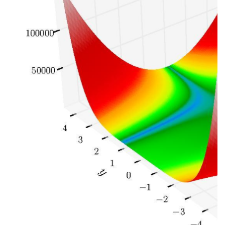
持
建
证
实
的
议
验
收
藏