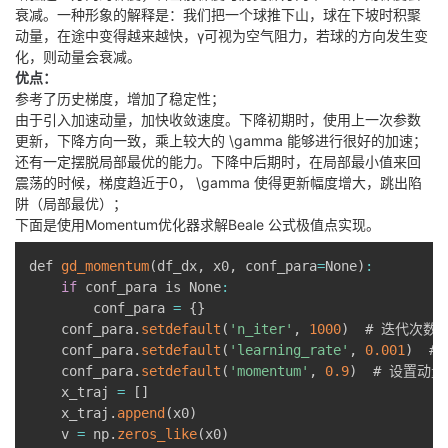
衰减。一种形象的解释是：我们把一个球推下山，球在下坡时积聚
动量，在途中变得越来越快，γ可视为空气阻力，若球的方向发生变
化，则动量会衰减。
优点：
参考了历史梯度，增加了稳定性；
由于引入加速动量，加快收敛速度。下降初期时，使用上一次参数
更新，下降方向一致，乘上较大的
\gamma
能够进行很好的加速；
还有一定摆脱局部最优的能力。下降中后期时，在局部最小值来回
震荡的时候，梯度趋近于0，
\gamma
使得更新幅度增大，跳出陷
阱（局部最优）；
下面是使用Momentum优化器求解Beale 公式极值点实现。
def 
gd_momentum
(
df_dx
,
 x0
,
 conf_para
=
None
)
:
if
 conf_para is None
:
        conf_para 
=
{
}
    conf_para
.
setdefault
(
'n_iter'
,
1000
)
  # 迭代次数

    conf_para
.
setdefault
(
'learning_rate'
,
0.001
)
  #
    conf_para
.
setdefault
(
'momentum'
,
0.9
)
  # 设置动量
    x_traj 
=
[
]
    x_traj
.
append
(
x0
)
    v 
=
 np
.
zeros_like
(
x0
)