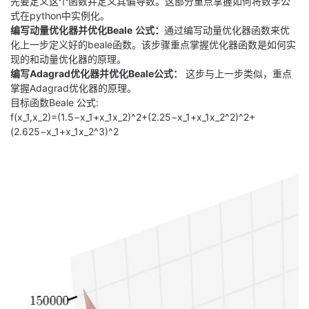
先要定义这个函数并定义其偏导数。这部分重点掌握如何将数学公
我
注
的
开
式在python中实例化。
编写动量优化器并优化Beale
公式：
通过编写动量优化器函数来优
化上一步定义好的beale函数。该步骤重点掌握优化器函数是如何实
的
Programs
发
现的和动量优化器的原理。
编写Adagrad优化器并优化Beale公式：
这步与上一步类似，重点
支
者
掌握Adagrad优化器的原理。
目标函数Beale 公式:
持
学
f(x_1,x_2)=(1.5−x_1+x_1x_2)^2+(2.25−x_1+x_1x_2^2)^2+
(2.625−x_1+x_1x_2^3)^2
我
堂
的
我
我
技
的
的
我
术
云
课
的
我
支
声
程
认
的
我