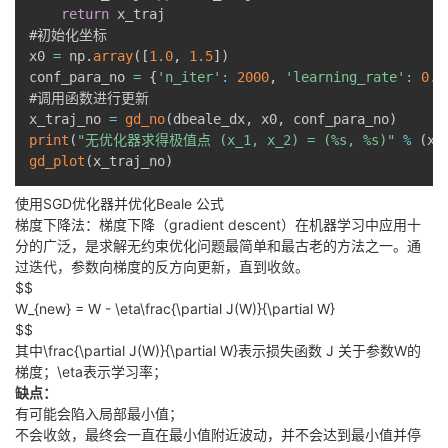
return
 x_traj

#初始化坐标

x0 
=
 np
.
array
(
[
1.0
,
1.5
]
)
conf_para_no 
=
{
'n_iter'
:
2000
,
'learning_rate'
:
0.0
#调用函数进行更新

x_traj_no 
=
gd_no
(
dbeale_dx
,
 x0
,
 conf_para_no
)
print
(
"无优化器求得极值点 (x_1, x_2) = (%s, %s)"
%
(
x_
gd_plot
(
x_traj_no
)
使用SGD优化器并优化Beale 公式
梯度下降法：梯度下降（gradient descent）在机器学习中应用十
分的广泛，是求解无约束优化问题最简单和最古老的方法之一。通
过迭代，参数向梯度的反方向更新，直到收敛。
$$
W_{new} = W - \eta\frac{\partial J(W)}{\partial W}
$$
其中
\frac{\partial J(W)}{\partial W}
表示损失函数 J 关于参数W的
梯度；
\eta
表示学习率；
缺点：
有可能会陷入局部最小值；
不会收敛，最终会一直在最小值附近波动，并不会达到最小值并停