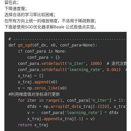
留在此；
下降速度慢；
选择合适的学习率比较困难；
在所有方向上统一的缩放梯度，不适用于稀疏数据；
下面是使用SGD优化器求解Beale 公式极值点实现。
# 
--
--
--
--
--
--
--
--
--
--
--
--
--
--
--
--
--
--
--
--
--
--
--
--
--
def 
gd_sgd
(
df_dx
,
 x0
,
 conf_para
=
None
)
:
if
 conf_para is None
:
        conf_para 
=
{
}
    conf_para
.
setdefault
(
'n_iter'
,
1000
)
  # 迭代次数

    conf_para
.
setdefault
(
'learning_rate'
,
0.001
)
  #
    x_traj 
=
[
]
    x_traj
.
append
(
x0
)
    v 
=
 np
.
zeros_like
(
x0
)
#利用梯度值对坐标进行更新

for
 iter 
in
range
(
1
,
 conf_para
[
'n_iter'
]
+
1
)
:
        dfdx 
=
 np
.
array
(
df_dx
(
x_traj
[
-
1
]
[
0
]
,
 x_traj
[
        v 
=
-
 conf_para
[
'learning_rate'
]
*
 dfdx

        x_traj
.
append
(
x_traj
[
-
1
]
+
 v
)
return
 x_traj
