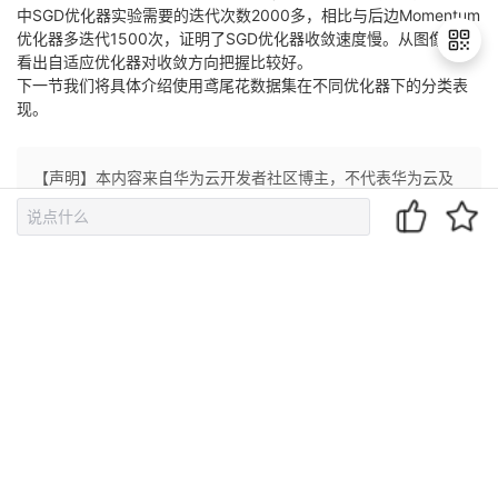
中SGD优化器实验需要的迭代次数2000多，相比与后边Momentum
优化器多迭代1500次，证明了SGD优化器收敛速度慢。从图像可以
看出自适应优化器对收敛方向把握比较好。
下一节我们将具体介绍使用鸢尾花数据集在不同优化器下的分类表
现。
退
出
登
【声明】本内容来自华为云开发者社区博主，不代表华为云及
录
华为云开发者社区的观点和立场。转载时必须标注文章的来源
（华为云社区）、文章链接、文章作者等基本信息，否则作者
和本社区有权追究责任。如果您发现本社区中有涉嫌抄袭的内
容，欢迎发送邮件进行举报，并提供相关证据，一经查实，本
社区将立刻删除涉嫌侵权内容，举报邮箱：
cloudbbs@huaweicloud.com
机器学习
网络