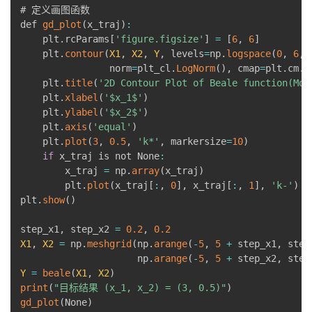
# 定义画图函数

def 
gd_plot
(
x_traj
)
:
    plt
.
rcParams
[
'figure.figsize'
]
=
[
6
,
6
]
    plt
.
contour
(
X1
,
X2
,
Y
,
 levels
=
np
.
logspace
(
0
,
6
,
                norm
=
plt_cl
.
LogNorm
(
)
,
 cmap
=
plt
.
cm
.
j
    plt
.
title
(
'2D Contour Plot of Beale function(Mom
    plt
.
xlabel
(
'$x_1$'
)
    plt
.
ylabel
(
'$x_2$'
)
    plt
.
axis
(
'equal'
)
    plt
.
plot
(
3
,
0.5
,
'k*'
,
 markersize
=
10
)
if
 x_traj is not None
:
        x_traj 
=
 np
.
array
(
x_traj
)
        plt
.
plot
(
x_traj
[
:
,
0
]
,
 x_traj
[
:
,
1
]
,
'k-'
)
plt
.
show
(
)
step_x1
,
 step_x2 
=
0.2
,
0.2
X1
,
X2
=
 np
.
meshgrid
(
np
.
arange
(
-
5
,
5
+
 step_x1
,
 step
                     np
.
arange
(
-
5
,
5
+
 step_x2
,
 step
Y
=
beale
(
X1
,
X2
)
print
(
"目标结果 (x_1, x_2) = (3, 0.5)"
)
gd_plot
(
None
)