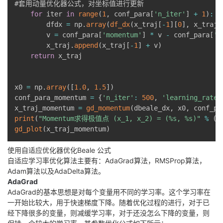
#套用动量优化器公式，对坐标值进行更新

for
 iter 
in
range
(
1
,
 conf_para
[
'n_iter'
]
+
1
)
:
        dfdx 
=
 np
.
array
(
df_dx
(
x_traj
[
-
1
]
[
0
]
,
 x_traj
[
        v 
=
 conf_para
[
'momentum'
]
*
 v 
-
 conf_para
[
'l
        x_traj
.
append
(
x_traj
[
-
1
]
+
 v
)
return
 x_traj

x0 
=
 np
.
array
(
[
1.0
,
1.5
]
)
conf_para_momentum 
=
{
'n_iter'
:
500
,
'learning_rate'
x_traj_momentum 
=
gd_momentum
(
dbeale_dx
,
 x0
,
 conf_pa
print
(
"Momentum求得极值点 (x_1, x_2) = (%s, %s)"
%
(
x
gd_plot
(
x_traj_momentum
)
使用自适应优化器优化Beale 公式
自适应学习率优化算法主要有：AdaGrad算法，RMSProp算法，
Adam算法以及AdaDelta算法。
AdaGrad
AdaGrad的基本思想是对每个变量用不同的学习率。这个学习率在
一开始比较大，用于快速梯度下降。随着优化过程的进行，对于已
经下降很多的变量，则减缓学习率，对于还没怎么下降的变量，则