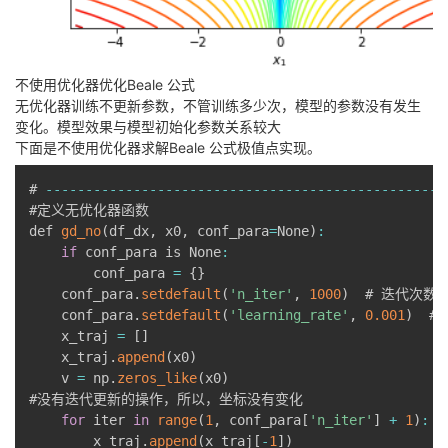
不使用优化器优化Beale 公式
无优化器训练不更新参数，不管训练多少次，模型的参数没有发生
变化。模型效果与模型初始化参数关系较大
下面是不使用优化器求解Beale 公式极值点实现。
# 
--
--
--
--
--
--
--
--
--
--
--
--
--
--
--
--
--
--
--
--
--
--
--
--
--
#定义无优化器函数

def 
gd_no
(
df_dx
,
 x0
,
 conf_para
=
None
)
:
if
 conf_para is None
:
        conf_para 
=
{
}
    conf_para
.
setdefault
(
'n_iter'
,
1000
)
  # 迭代次数

    conf_para
.
setdefault
(
'learning_rate'
,
0.001
)
  #
    x_traj 
=
[
]
    x_traj
.
append
(
x0
)
    v 
=
 np
.
zeros_like
(
x0
)
#没有迭代更新的操作，所以，坐标没有变化

for
 iter 
in
range
(
1
,
 conf_para
[
'n_iter'
]
+
1
)
:
        x_traj
.
append
(
x_traj
[
-
1
]
)