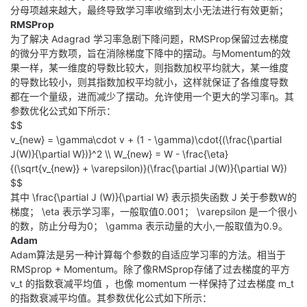
分母项越来越大，最终导致学习率收缩到太小无法进行有效更新；
RMSProp
为了解决 Adagrad 学习率急剧下降问题，RMSProp保留过去梯度
的微分平方数项，旨在消除梯度下降中的摆动。与Momentum的效
果一样，某一维度的导数比较大，则指数加权平均就大，某一维度
的导数比较小，则其指数加权平均就小，这样就保证了各维度导数
都在一个量级，进而减少了摆动。允许使用一个更大的学习率η。其
参数优化公式如下所示：
$$
v_{new} = \gamma\cdot v + (1 - \gamma)\cdot{(\frac{\partial
J(W)}{\partial W})}^2 \\ W_{new} = W - \frac{\eta}
{(\sqrt{v_{new}} + \varepsilon)}(\frac{\partial J(W)}{\partial W})
$$
其中
\frac{\partial J (W)}{\partial W}
表示损失函数 J 关于参数W的
梯度；
\eta
表示学习率，一般取值0.001；
\varepsilon
是一个很小
的数，防止分母为0；
\gamma
表示动量的大小,一般取值为0.9。
Adam
Adam算法是另一种计算每个参数的自适应学习率的方法。相当于
RMSprop + Momentum。除了像RMSprop存储了过去梯度的平方
v_t
的指数衰减平均值 ，也像 momentum 一样保持了过去梯度
m_t
的指数衰减平均值。其参数优化公式如下所示：