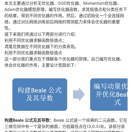
本文主要通过分析无优化器、SGD优化器、Momentum优化器、
Adam优化器模型原理，编写优化器函数，求其极值点和分类任务下
者
的结果，得到不同优化器的作用。然后，通过初始化一个全连接网
络，通过对比网络训练前后网络的预测能力来体会优化器的重要
我
性。
接下来我们将通过以下两部分进行介绍：
的
我
利用不同优化器求解函数极值点；
鸢尾花数据在不同优化器下的分类表现。
利用不同优化器求解函数极值点
博
的
我
这一部分我们重点在于理解各个优化器的原理，自己编写优化器，
体会优化器的作用，主要设计思路如下：
客
论
的
我
坛
圈
的
我
子
直
的
我
我
播
活
的
构建Beale
公式及其导数：
Beale 公式是一个经典的二元函数，它在
我
动
关
的
三维空间中有一个复杂的曲面，方程最低点在(3,0.5)处。该部分首