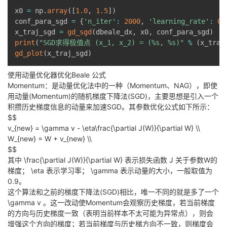
x0 
=
 np
.
array
(
[
1.0
,
1.5
]
)
conf_para_sgd 
=
{
'n_iter'
:
2000
,
'learning_rate'
:
0.
x_traj_sgd 
=
gd_sgd
(
dbeale_dx
,
 x0
,
 conf_para_sgd
)
print
(
"SGD求得极值点 (x_1, x_2) = (%s, %s)"
%
(
x_traj
gd_plot
(
x_traj_sgd
)
使用动量优化器优化Beale 公式
Momentum：是动量优化法中的一种（Momentum、NAG），即使
用动量(Momentum)的随机梯度下降法(SGD)，主要思想是引入一个
积攒历史梯度信息的动量来加速SGD。其参数优化公式如下所示：
$$
v_{new} = \gamma v - \eta\frac{\partial J(W)}{\partial W} \\
W_{new} = W + v_{new} \\
$$
其中
\frac{\partial J(W)}{\partial W}
表示损失函数 J 关于参数W的
梯度；
\eta
表示学习率；
\gamma
表示动量的大小，一般取值为
0.9。
这个算法和之前的梯度下降法(SGD)相比，唯一不同的就是多了一个
\gamma v
。这一改动使Momentum会观察历史梯度，若当前梯度
的方向与历史梯度一致（表明当前样本不太可能为异常点），则会
增强这个方向的梯度；若当前梯度与历史梯方向不一致，则梯度会