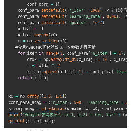
        conf_para 
=
{
}
    conf_para
.
setdefault
(
'n_iter'
,
1000
)
  # 迭代次数

    conf_para
.
setdefault
(
'learning_rate'
,
0.001
)
  #
    conf_para
.
setdefault
(
'epsilon'
,
1e-7
)
    x_traj 
=
[
]
    x_traj
.
append
(
x0
)
    r 
=
 np
.
zeros_like
(
x0
)
   #套用adagrad优化器公式，对参数进行更新

for
 iter 
in
range
(
1
,
 conf_para
[
'n_iter'
]
+
1
)
:
        dfdx 
=
 np
.
array
(
df_dx
(
x_traj
[
-
1
]
[
0
]
,
 x_traj
[
        r 
+=
 dfdx 
**
2
        x_traj
.
append
(
x_traj
[
-
1
]
-
 conf_para
[
'learni
return
 x_traj

x0 
=
 np
.
array
(
[
1.0
,
1.5
]
)
conf_para_adag 
=
{
'n_iter'
:
500
,
'learning_rate'
:
2
}
x_traj_adag 
=
gd_adagrad
(
dbeale_dx
,
 x0
,
 conf_para_ad
print
(
"Adagrad求得极值点 (x_1, x_2) = (%s, %s)"
%
(
x_
gd_plot
(
x_traj_adag
)