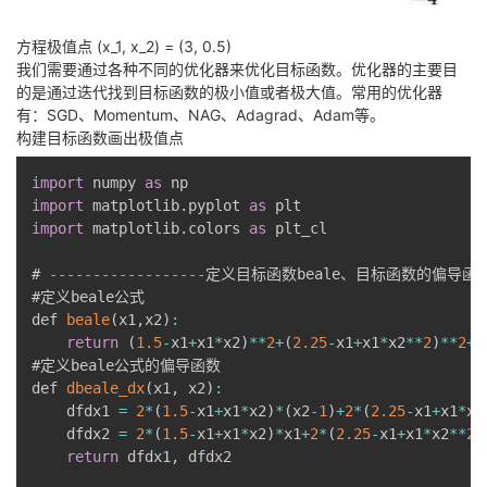
方程极值点 (x_1, x_2) = (3, 0.5)
我们需要通过各种不同的优化器来优化目标函数。优化器的主要目
的是通过迭代找到目标函数的极小值或者极大值。常用的优化器
有：SGD、Momentum、NAG、Adagrad、Adam等。
构建目标函数画出极值点
import
 numpy 
as
import
 matplotlib
.
pyplot 
as
import
 matplotlib
.
colors 
as
 plt_cl

# 
--
--
--
--
--
--
--
--
--
定义目标函数beale、目标函数的偏导函数
#定义beale公式

def 
beale
(
x1
,
x2
)
:
return
(
1.5
-
x1
+
x1
*
x2
)
**
2
+
(
2.25
-
x1
+
x1
*
x2
**
2
)
**
2
+
(
#定义beale公式的偏导函数

def 
dbeale_dx
(
x1
,
 x2
)
:
    dfdx1 
=
2
*
(
1.5
-
x1
+
x1
*
x2
)
*
(
x2
-
1
)
+
2
*
(
2.25
-
x1
+
x1
*
x2
    dfdx2 
=
2
*
(
1.5
-
x1
+
x1
*
x2
)
*
x1
+
2
*
(
2.25
-
x1
+
x1
*
x2
**
2
)
return
 dfdx1
,
 dfdx2
