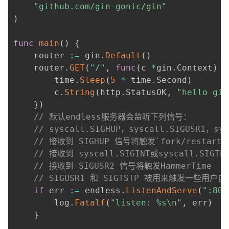
"github.com/gin-gonic/gin"
)
func
main
(
)
{
	router 
:=
 gin
.
Default
(
)
	router
.
GET
(
"/"
,
func
(
c 
*
gin
.
Context
)
{
		time
.
Sleep
(
5
*
 time
.
Second
)
		c
.
String
(
http
.
StatusOK
,
"hello gin
}
)
// 默认endless服务器会监听下列信号：
// syscall.SIGHUP，syscall.SIGUSR1，sys
// 接收到 SIGHUP 信号将触发`fork/restar
// 接收到 syscall.SIGINT或syscall.SI
// 接收到 SIGUSR2 信号将触发HammerTime
// SIGUSR1 和 SIGTSTP 被用来触发一些用户
if
 err 
:=
 endless
.
ListenAndServe
(
":808
		log
.
Fatalf
(
"listen: %s\n"
,
 err
)
}