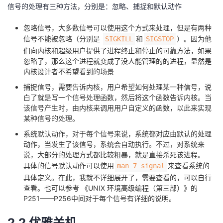
持
建
证
实
的
信号的处理有三种方法，分别是：忽略、捕捉和默认动作
忽略信号，大多数信号可以使用这个方式来处理，但是有两种
议
验
收
信号不能被忽略（分别是
和
）。因为他
SIGKILL
SIGSTOP
们向内核和超级用户提供了进程终止和停止的可靠方法，如果
藏
忽略了，那么这个进程就变成了没人能管理的的进程，显然是
内核设计者不希望看到的场景
捕捉信号，需要告诉内核，用户希望如何处理某一种信号，说
白了就是写一个信号处理函数，然后将这个函数告诉内核。当
该信号产生时，由内核来调用用户自定义的函数，以此来实现
某种信号的处理。
系统默认动作，对于每个信号来说，系统都对应由默认的处理
动作，当发生了该信号，系统会自动执行。不过，对系统来
说，大部分的处理方式都比较粗暴，就是直接杀死该进程。
具体的信号默认动作可以使用
来查看系统的
man 7 signal
具体定义。在此，我就不详细展开了，需要查看的，可以自行
查看。也可以参考 《UNIX 环境高级编程（第三部）》的
P251——P256中间对于每个信号有详细的说明。
2.2 优雅关机