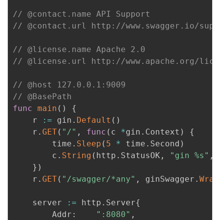
// @contact.name API Support
// @contact.url http://www.swagger.io/supp
// @license.name Apache 2.0
// @license.url http://www.apache.org/lice
// @host 127.0.0.1:9009
// @BasePath
func
main
(
)
{
	r 
:=
 gin
.
Default
(
)
	r
.
GET
(
"/"
,
func
(
c 
*
gin
.
Context
)
{
		time
.
Sleep
(
5
*
 time
.
Second
)
		c
.
String
(
http
.
StatusOK
,
"gin %s"
,
}
)
	r
.
GET
(
"/swagger/*any"
,
 ginSwagger
.
Wrap
	server 
:=
 http
.
Server
{
		Addr
:
":8080"
,