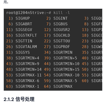
用。
我
注
的
开
root@1204nStrive:~
# kill -l
的
Programs
发
1
)
 SIGHUP       
2
)
 SIGINT       
3
)
 SIGQUI
6
)
 SIGABRT      
7
)
 SIGBUS       
8
)
 SIGFPE
支
者
11
)
 SIGSEGV     
12
)
 SIGUSR2     
13
)
 SIGPIP
16
)
 SIGSTKFLT   
17
)
 SIGCHLD     
18
)
 SIGCON
持
学
21
)
 SIGTTIN     
22
)
 SIGTTOU     
23
)
 SIGURG
26
)
 SIGVTALRM   
27
)
 SIGPROF     
28
)
 SIGWIN
我
堂
31
)
 SIGSYS      
34
)
 SIGRTMIN    
35
)
 SIGRTM
38
)
 SIGRTMIN+4  
39
)
 SIGRTMIN+5  
40
)
 SIGRTM
的
我
我
43
)
 SIGRTMIN+9  
44
)
 SIGRTMIN+10 
45
)
 SIGRTM
48
)
 SIGRTMIN+14 
49
)
 SIGRTMIN+15 
50
)
 SIGRTM
技
的
的
我
53
)
 SIGRTMAX-11 
54
)
 SIGRTMAX-10 
55
)
 SIGRTM
58
)
 SIGRTMAX-6  
59
)
 SIGRTMAX-5  
60
)
 SIGRTM
术
云
课
的
我
63
)
 SIGRTMAX-1  
64
)
支
声
程
认
的
我
2.1.2 信号处理