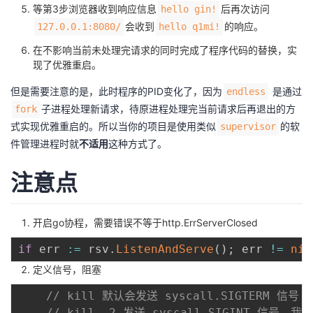
等第3步浏览器收到响应信息
后再次访问
hello gin!
会收到
的响应。
127.0.0.1:8080/
hello q1mi!
在不影响当前未处理完请求的同时完成了程序代码的替换，实
现了优雅重启。
但是需要注意的是，此时程序的PID变化了，因为
是通过
endless
子进程处理新请求，待原进程处理完当前请求后再退出的方
fork
式实现优雅重启的。所以当你的项目是使用类似
的软
supervisor
件管理进程时就
不适用
这种方式了。
注意点
开启go协程，需要错误不等于http.ErrServerClosed
if
 err 
:=
 rsv
.
ListenAndServe
(
)
;
 err 
!=
nil
定义信号，阻塞
// kill 默认会发送 syscall.SIGTERM 信号
// kill -2 发送 syscall.SIGINT 信号，