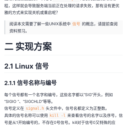
程，这样就会导致服务端当前正在处理的请求失败，那有没有更优
者
雅的方式来实现关机或重启呢？
阅读本文需要了解一些UNIX系统中
的概念，请提前查阅
我
信号
资料预习。
的
我
二 实现方案
博
的
我
客
论
的
我
2.1 Linux 信号
坛
圈
的
我
2.1.1 信号名称与编号
子
直
的
我
每个信号都有一个名字和编号，这些名字都以“SIG”开头，例如
“SIGIO ”、“SIGCHLD”等等。
我
播
活
的
信号定义在
头文件中，信号名都定义为正整数。
signal.h
具体的信号名称可以使用
来查看信号的名字以及序号，信
kill -l
我
动
关
的
号是从1开始编号的，不存在0号信号。kill对于信号0又特殊的应