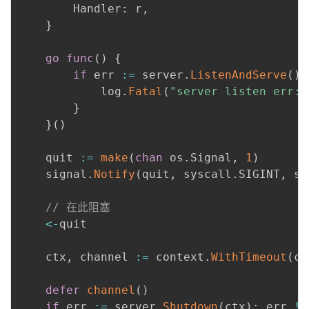
		Handler
:
 r
,
}
go
func
(
)
{
if
 err 
:=
 server
.
ListenAndServe
(
)
;
			log
.
Fatal
(
"server listen err:%
}
}
(
)
	quit 
:=
make
(
chan
 os
.
Signal
,
1
)
	signal
.
Notify
(
quit
,
 syscall
.
SIGINT
,
 sy
// 在此阻塞
<-
quit

	ctx
,
 channel 
:=
 context
.
WithTimeout
(
co
defer
channel
(
)
if
 err 
:=
 server
.
Shutdown
(
ctx
)
;
 err 
!=