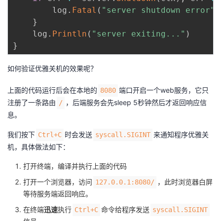
		log
.
Fatal
(
"server shutdown error"
)
}
	log
.
Println
(
"server exiting..."
)
}
如何验证优雅关机的效果呢？
上面的代码运行后会在本地的
端口开启一个web服务，它只
8080
注册了一条路由
，后端服务会先sleep 5秒钟然后才返回响应信
/
息。
我们按下
时会发送
来通知程序优雅关
Ctrl+C
syscall.SIGINT
机，具体做法如下：
打开终端，编译并执行上面的代码
打开一个浏览器，访问
，此时浏览器白屏
127.0.0.1:8080/
等待服务端返回响应。
在终端
迅速
执行
命令给程序发送
Ctrl+C
syscall.SIGINT