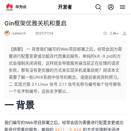
开发者
返
Gin框架优雅关机和重启
回
kaliarch
2021/11/14
2.8k+
举
报
【摘要】 一 背景我们编写的Web项目部署之后，经常会因为需
要进行配置变更或功能迭代而重启服务，单纯的kill -9 pid的方
式会强制关闭进程，这样就会导致服务端当前正在处理的请求
个
失败，那有没有更优雅的方式来实现关机或重启呢？阅读本文
需要了解一些UNIX系统中信号的概念，请提前查阅资料预习。
我
人
二 实现方案 2.1 Linux 信号 2.1.1 信号名称与编号每个信号都有
一个名字和编号，这些名字都以...
的
主
一 背景
开
页
我们编写的Web项目部署之后，经常会因为需要进行配置变更或功
发
能迭代而重启服务，单纯的
的方式会强制关闭进
kill -9 pid