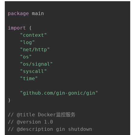
package
 main

import
(
"context"
"log"
"net/http"
"os"
"os/signal"
"syscall"
"time"
"github.com/gin-gonic/gin"
)
// @title Docker监控服务
// @version 1.0
// @description gin shutdown