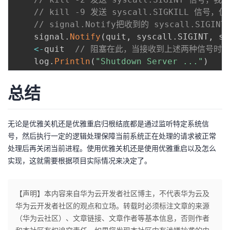
// kill -9 发送 syscall.SIGKILL 
// signal.Notify把收到的 syscall.SIGIN
	signal
.
Notify
(
quit
,
 syscall
.
SIGINT
,
 sy
<-
quit  
// 阻塞在此，当接收到上述两种信号时
	log
.
Println
(
"Shutdown Server ..."
)
总结
无论是优雅关机还是优雅重启归根结底都是通过监听特定系统信
号，然后执行一定的逻辑处理保障当前系统正在处理的请求被正常
处理后再关闭当前进程。使用优雅关机还是使用优雅重启以及怎么
实现，这就需要根据项目实际情况来决定了。
【声明】本内容来自华为云开发者社区博主，不代表华为云及
华为云开发者社区的观点和立场。转载时必须标注文章的来源
（华为云社区）、文章链接、文章作者等基本信息，否则作者