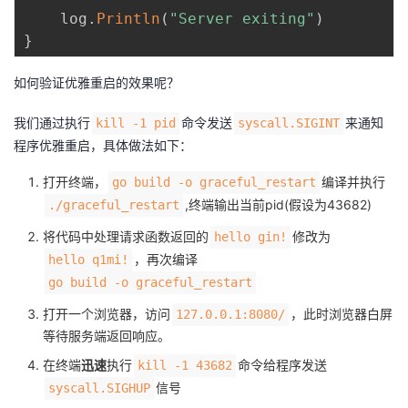
	log
.
Println
(
"Server exiting"
)
}
如何验证优雅重启的效果呢？
我们通过执行
命令发送
来通知
kill -1 pid
syscall.SIGINT
程序优雅重启，具体做法如下：
打开终端，
编译并执行
go build -o graceful_restart
,终端输出当前pid(假设为43682)
./graceful_restart
将代码中处理请求函数返回的
修改为
hello gin!
，再次编译
hello q1mi!
go build -o graceful_restart
打开一个浏览器，访问
，此时浏览器白屏
127.0.0.1:8080/
等待服务端返回响应。
在终端
迅速
执行
命令给程序发送
kill -1 43682
信号
syscall.SIGHUP