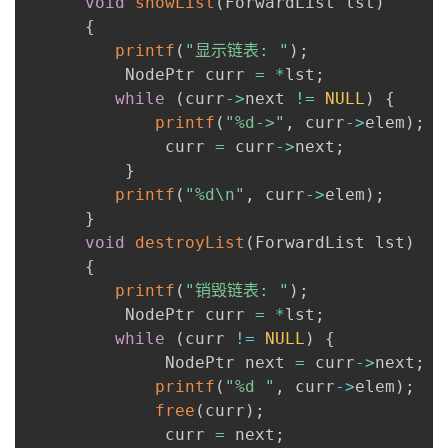
void
showList
(
ForwardList lst
)
持
建
证
实
的
{
printf
(
"显示链表: "
)
;
议
验
收
          NodePtr curr 
=
*
lst
;
while
(
curr
->
next 
!=
NULL
)
{
藏
printf
(
"%d->"
,
 curr
->
elem
)
;
              curr 
=
 curr
->
next
;
}
printf
(
"%d\n"
,
 curr
->
elem
)
;
}
void
destroyList
(
ForwardList lst
)
{
printf
(
"销毁链表: "
)
;
          NodePtr curr 
=
*
lst
;
while
(
curr 
!=
NULL
)
{
              NodePtr next 
=
 curr
->
next
;
printf
(
"%d "
,
 curr
->
elem
)
;
free
(
curr
)
;
              curr 
=
 next
;