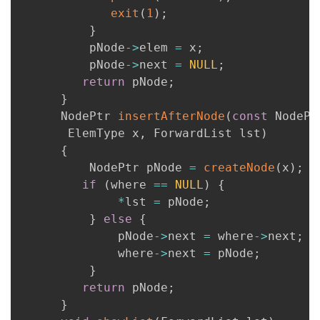
exit
(
1
)
;
我
注
的
开
}
          pNode
->
elem 
=
 x
;
的
Programs
发
          pNode
->
next 
=
NULL
;
return
 pNode
;
支
者
}
      NodePtr 
insertAfterNode
(
const
 NodePt
持
学
       ElemType x
,
 ForwardList lst
)
{
我
堂
          NodePtr pNode 
=
createNode
(
x
)
;
if
(
where 
==
NULL
)
{
的
我
我
*
lst 
=
 pNode
;
}
else
{
技
的
的
我
              pNode
->
next 
=
 where
->
next
;
              where
->
next 
=
 pNode
;
术
云
课
的
我
}
return
 pNode
;
支
声
程
认
的
我
}