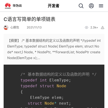
开发者
返
C语言写简单的单项链表
回
心跳包
2021/11/13
2.3k+
举
报
【摘要】 /* 基本数据结构的定义以及函数的声明 */typedef int
ElemType; typedef struct Node{ ElemType elem; struct No
de* next;} Node, * NodePtr, **ForwardList; NodePtr create
个
Node(ElemType x);...
我
人
/* 基本数据结构的定义以及函数的声明 */
typedef
int
 ElemType
;
的
主
typedef
struct
Node
{
开
页
          ElemType elem
;
struct
Node
*
 next
;
发