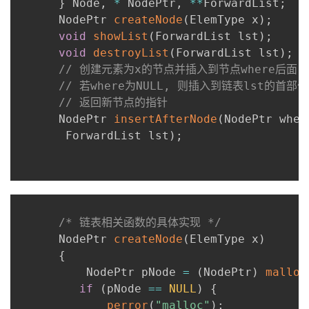
}
 Node
,
*
 NodePtr
,
*
*
ForwardList
;
      NodePtr 
createNode
(
ElemType x
)
;
者
void
showList
(
ForwardList lst
)
;
void
destroyList
(
ForwardList lst
)
;
我
// 创建元素为x的节点并插入到节点where后面
// 若where为NULL, 则插入到链表lst的首部
的
我
// 返回新节点的指针
      NodePtr 
insertAfterNode
(
NodePtr wher
博
的
我
       ForwardList lst
)
;
客
论
的
我
坛
圈
的
我
/* 链表相关函数的具体实现 */
子
直
的
我
      NodePtr 
createNode
(
ElemType x
)
{
我
播
活
的
          NodePtr pNode 
=
(
NodePtr
)
malloc
if
(
pNode 
==
NULL
)
{
我
动
关
的
perror
(
"malloc"
)
;