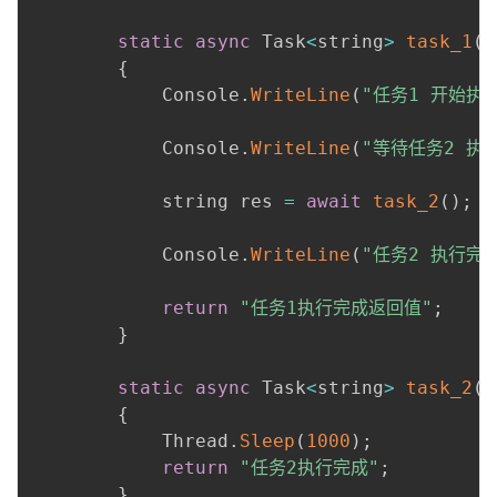
static
async
 Task
<
string
>
task_1
(
)
{
            Console
.
WriteLine
(
"任务1 开始执
            Console
.
WriteLine
(
"等待任务2 执行
            string res 
=
await
task_2
(
)
;
            Console
.
WriteLine
(
"任务2 执行完成
return
"任务1执行完成返回值"
;
}
static
async
 Task
<
string
>
task_2
(
)
{
            Thread
.
Sleep
(
1000
)
;
return
"任务2执行完成"
;
}