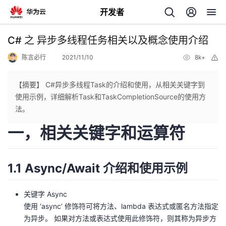
开发者
返
C# 之 异步多线程任务相关以及概念使用介绍
回
陈言必行
2021/11/10
8k+
举
报
【摘要】 C#异步多线程Task的介绍和使用，从相关关键字到
使用示例，详细解析Task和TaskCompletionSource的使用方
法。
个
一，相关关键字和运算符
我
人
1.1 Async/Await 介绍和使用示例
的
主
开
关键字 Async
页
使用 ‘async’ 修饰符可将方法、lambda 表达式或匿名方法指定
为异步。 如果对方法或表达式使用此修饰符，则其称为异步方
发