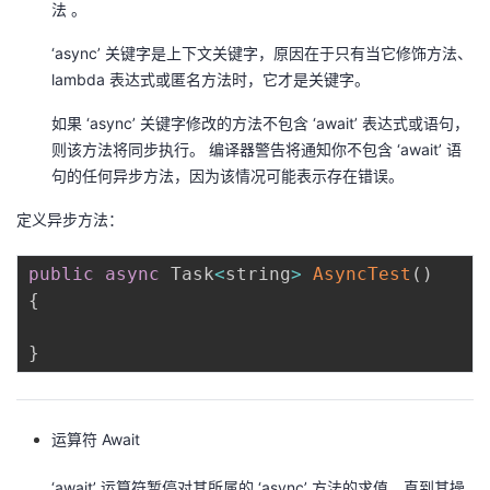
法 。
者
‘async’ 关键字是上下文关键字，原因在于只有当它修饰方法、
lambda 表达式或匿名方法时，它才是关键字。
我
如果 ‘async’ 关键字修改的方法不包含 ‘await’ 表达式或语句，
的
我
则该方法将同步执行。 编译器警告将通知你不包含 ‘await’ 语
句的任何异步方法，因为该情况可能表示存在错误。
博
的
我
定义异步方法：
客
论
的
我
public
async
 Task
<
string
>
AsyncTest
(
)
{
坛
圈
的
我
}
子
直
的
我
我
播
活
的
运算符 Await
我
动
关
的
‘await’ 运算符暂停对其所属的 ‘async’ 方法的求值，直到其操