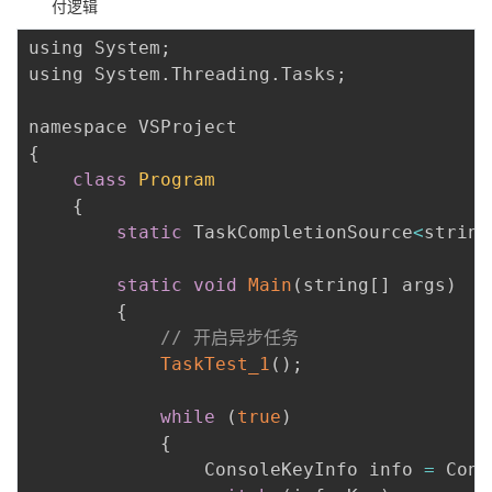
付逻辑
using System
;
using System
.
Threading
.
Tasks
;
{
class
Program
{
static
 TaskCompletionSource
<
string
static
void
Main
(
string
[
]
 args
)
{
// 开启异步任务
TaskTest_1
(
)
;
while
(
true
)
{
                ConsoleKeyInfo info 
=
 Cons