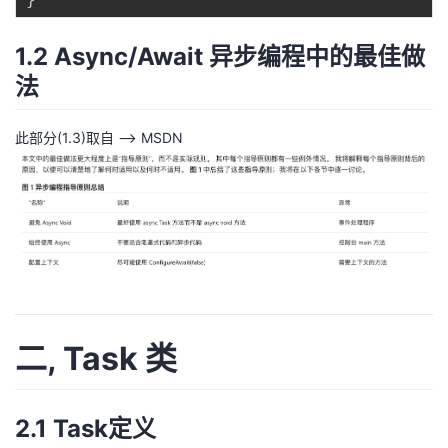
持
建
证
实
的
1.2 Async/Await 异步编程中的最佳做
议
验
收
法
藏
此部分(1.3)取自 -->
MSDN
二, Task 类
2.1 Task定义