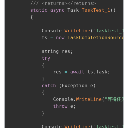
/// <returns></returns>
static
async
 Task 
TaskTest_1
(
)
{
            Console
.
WriteLine
(
"TaskTest_
            ts 
=
new
TaskCompletionSource
<
            string res
;
try
{
                res 
=
await
 ts
.
Task
;
}
catch
(
Exception e
)
{
                Console
.
WriteLine
(
"等待任务异
throw
 e
;
}
            Console
.
WriteLine
(
"TaskTest_