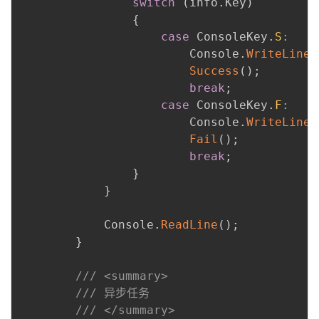
switch
(
info
.
Key
)
{
case
 ConsoleKey
.
S
:
                        Console
.
WriteLine
(
Success
(
)
;
break
;
case
 ConsoleKey
.
F
:
                        Console
.
WriteLine
(
Fail
(
)
;
break
;
}
}
            Console
.
ReadLine
(
)
;
}
/// <summary>
/// 异步任务
/// </summary>