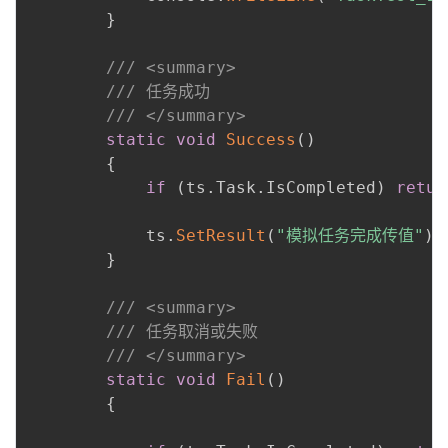
}
/// <summary>
/// 任务成功
/// </summary>
static
void
Success
(
)
{
if
(
ts
.
Task
.
IsCompleted
)
retur
            ts
.
SetResult
(
"模拟任务完成传值"
)
;
}
/// <summary>
/// 任务取消或失败
/// </summary>
static
void
Fail
(
)
{