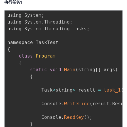
执行任务1
using System
;
using System
.
Threading
;
using System
.
Threading
.
Tasks
;
{
class
Program
{
static
void
Main
(
string
[
]
 args
)
{
            Task
<
string
>
 result 
=
task_1
(
)
            Console
.
WriteLine
(
result
.
Resul
            Console
.
ReadKey
(
)
;
}