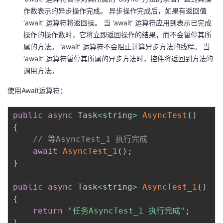
我
注
的
作数表示的异步操作完成。 异步操作完成后，如果有返回值
开
‘await’ 运算符将返回操。 当 ‘await’ 运算符应用到表示已完成
的
操作的操作数时，它将立即返回操作的结果，而不会暂停其所
Programs
发
属的方法。 ‘await’ 运算符不会阻止计算异步方法的线程。 当
‘await’ 运算符暂停其所属的异步方法时，控件将返回到方法的
支
者
调用方法。
持
学
使用Await运算符：
我
堂
public
async
 Task
<
string
>
AsyncTest
(
)
{
的
我
我
// 等AsyncTest_1 执行完成
await
AsyncTest_1
(
)
;
技
的
的
我
}
术
云
课
的
我
public
async
 Task
<
string
>
AsyncTest_1
(
)
{
支
声
程
认
的
我
return
"任务AsyncTest_1 执行完成"
;
}