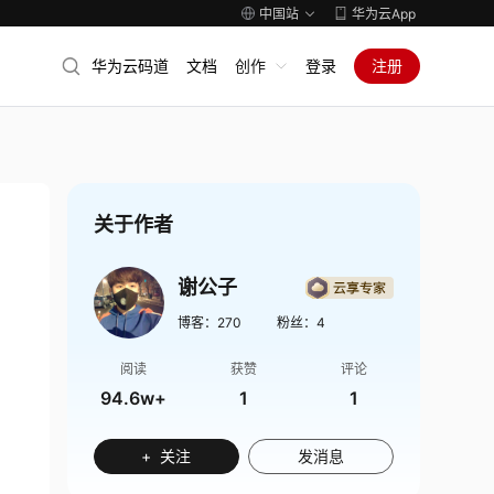
中国站
华为云App
华为云码道
文档
创作
登录
注册
关于作者
谢公子
博客：
270
粉丝：
4
阅读
获赞
评论
94.6w+
1
1
+ 关注
发消息