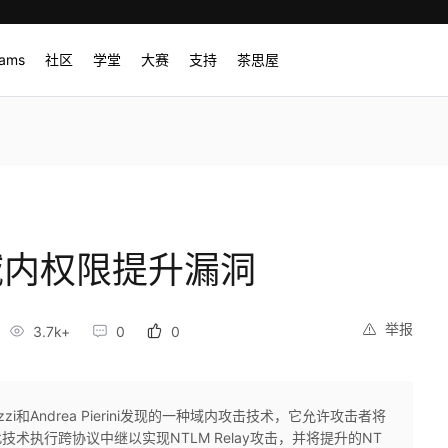
rams
社区
学堂
大赛
支持
茶思屋
o0域内权限提升漏洞
举报
3.7k+
0
0
comazzi和Andrea Pierini发现的一种域内攻击技术，它允许攻击者将
内，此技术执行跨协议中继以实现NTLM Relay攻击，并将提升的NT