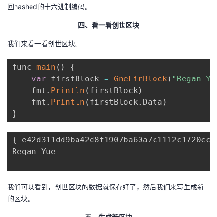
回hashed的十六进制编码。
四、看一看创世区块
我们来看一看创世区块。
func 
main
(
)
{
var
 firstBlock 
=
GneFirBlock
(
"Regan Yu
    fmt
.
Println
(
firstBlock
)
    fmt
.
Println
(
firstBlock
.
Data
)
}
{
 e42d311dd9ba42d8f1907ba60a7c1112c1720ccb
Regan Yue

我们可以看到，创世区块的数据就保存好了，然后我们来写生成新
的区块。
五、生成新区块