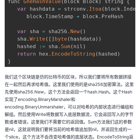
func 
GneHashValue
(
block Block
)
 string 
{
var
 hashdata 
=
 strconv
.
Itoa
(
block
.
Index
      block
.
TimeStamp 
+
 block
.
PreHash

var
 sha 
=
 sha256
.
New
(
)
   sha
.
Write
(
[
]
byte
(
hashdata
)
)
   hashed 
:
=
 sha
.
Sum
(
nil
)
return
 hex
.
EncodeToString
(
hashed
)
}
我们这个区块链是仿的比特币的区块，所以我们要将所有数据拼接
在一起然后再求哈希值。这里我们使用的是sha256加密算法。这里
先使用sha256.New，这个方法会返回一个hash.Hash。这个Hash
实现了encoding.BinaryMarshaler和
encoding.BinaryUnmarshaler，可以对哈希的内部状态进行编组和
解组。然后使用Write将数据写入底层数据流，它会返回写入的字节
数或者错误，这里我们不需要它的返回值。Sum方法我们这的参数
是nil，这就说明我们要将当前的哈希值追加到nil，并返回生成的一
个slice，这个方法不会改变哈希值的底层状态。EncodeToString返