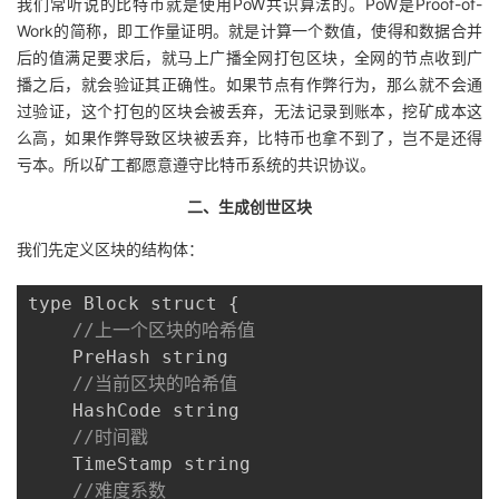
我们常听说的比特币就是使用PoW共识算法的。PoW是Proof-of-
议
注
验
收
Work的简称，即工作量证明。就是计算一个数值，使得和数据合并
后的值满足要求后，就马上广播全网打包区块，全网的节点收到广
藏
播之后，就会验证其正确性。如果节点有作弊行为，那么就不会通
过验证，这个打包的区块会被丢弃，无法记录到账本，挖矿成本这
么高，如果作弊导致区块被丢弃，比特币也拿不到了，岂不是还得
亏本。所以矿工都愿意遵守比特币系统的共识协议。
二、生成创世区块
我们先定义区块的结构体：
type Block struct 
{
//上一个区块的哈希值
    PreHash string

//当前区块的哈希值
    HashCode string

//时间戳
    TimeStamp string

//难度系数