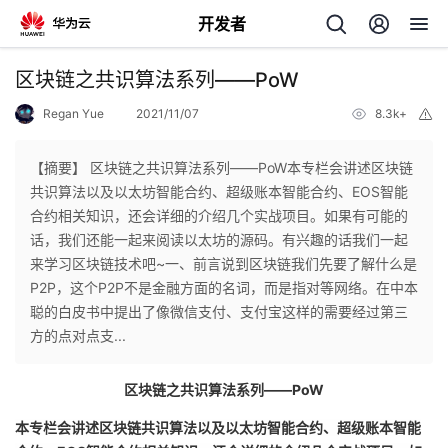
开发者
返
区块链之共识算法系列——PoW
回
Regan Yue
2021/11/07
8.3k+
举
报
【摘要】 区块链之共识算法系列——PoW本专栏会讲述区块链
共识算法以及以太坊智能合约、超级账本智能合约、EOS智能
合约相关知识，还会详细的介绍几个实战项目。如果有可能的
个
话，我们还能一起来阅读以太坊的源码。有兴趣的话我们一起
来学习区块链技术吧~一、前言说到区块链我们先要了解什么是
我
人
P2P，这个P2P不是金融方面的名词，而是指对等网络。在中本
聪的白皮书中提出了像微信支付、支付宝这样的需要经过第三
我
的
主
方的点对点支...
我
的
开
页
区块链之共识算法系列——PoW
本专栏会讲述区块链共识算法以及以太坊智能合约、超级账本智能
我
的
开
发