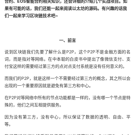
合约、EOS智能合约相关知识，还会详细的介绍几个实战项目。如
果有可能的话，我们还能一起来阅读以太坊的源码。有兴趣的话我
的
Programs
发
者
们一起来学习区块链技术吧~
支
者
我
持
学
的
我
一、前言
说到区块链我们先要了解什么是P2P，这个P2P不是金融方面的名
我
堂
博
的
我
词，而是指对等网络。在中本聪的白皮书中提出了像微信支付、支
付宝这样的需要经过第三方的点对点支付系统是没有任何意义的。
的
我
客
论
的
我
我
而我们的P2P，就是这样一个不需要经过第三方的概念，其之所以会
技
的
坛
圈
的
我
的
我
出现的一个重要原因就是避免有第三方和中心。
术
云
在P2P对等网络中所有的节点功能都是一样的，没有哪一个节点是特
子
直
的
我
课
的
我
殊的，他们之间互相提供服务。
支
声
播
活
的
程
认
的
我
因为没有第三方，没有中心，所以保证了数据的透明、自由、平
等。
持
建
动
关
证
实
的