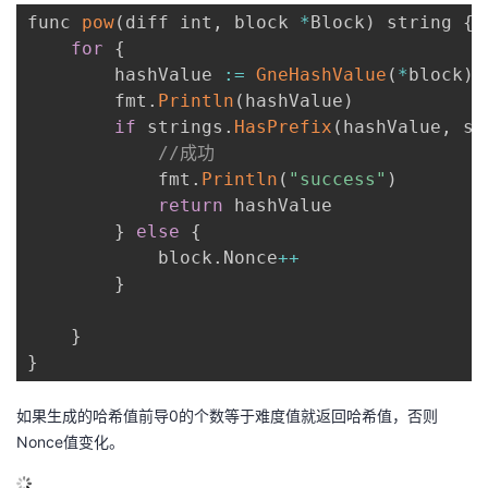
func 
pow
(
diff int
,
 block 
*
Block
)
 string 
{
for
{
        hashValue 
:
=
GneHashValue
(
*
block
)
        fmt
.
Println
(
hashValue
)
if
 strings
.
HasPrefix
(
hashValue
,
 st
//成功
            fmt
.
Println
(
"success"
)
return
 hashValue

}
else
{
            block
.
Nonce
++
}
}
}
如果生成的哈希值前导0的个数等于难度值就返回哈希值，否则
Nonce值变化。