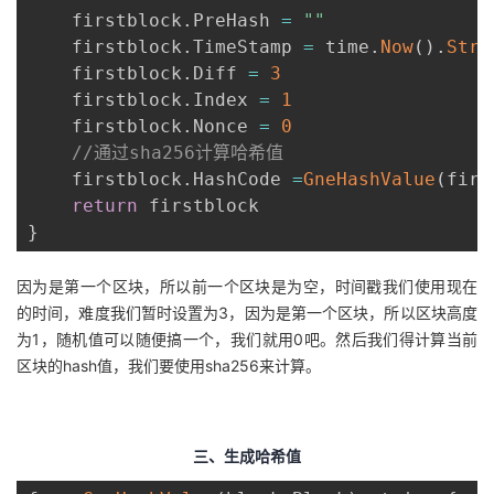
    firstblock
.
PreHash 
=
""
    firstblock
.
TimeStamp 
=
 time
.
Now
(
)
.
Stri
    firstblock
.
Diff 
=
3
    firstblock
.
Index 
=
1
    firstblock
.
Nonce 
=
0
//通过sha256计算哈希值
    firstblock
.
HashCode 
=
GneHashValue
(
firs
return
}
因为是第一个区块，所以前一个区块是为空，时间戳我们使用现在
的时间，难度我们暂时设置为3，因为是第一个区块，所以区块高度
为1，随机值可以随便搞一个，我们就用0吧。然后我们得计算当前
区块的hash值，我们要使用sha256来计算。
三、生成哈希值