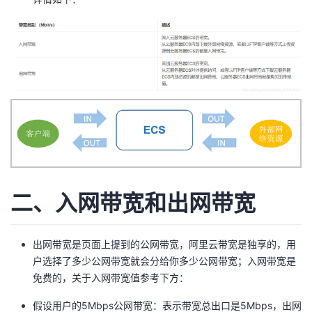
者
我
的
我
博
的
我
客
论
的
我
坛
圈
的
我
二、入网带宽和出网带宽
子
直
的
我
出网带宽是页面上提到的公网带宽，阿里云带宽是独享的，用
我
播
活
的
户选择了多少公网带宽就会分给你多少公网带宽；入网带宽是
免费的，关于入网带宽值参考下方：
我
动
关
的
假设用户的5Mbps公网带宽：表示带宽总出口是5Mbps，出网