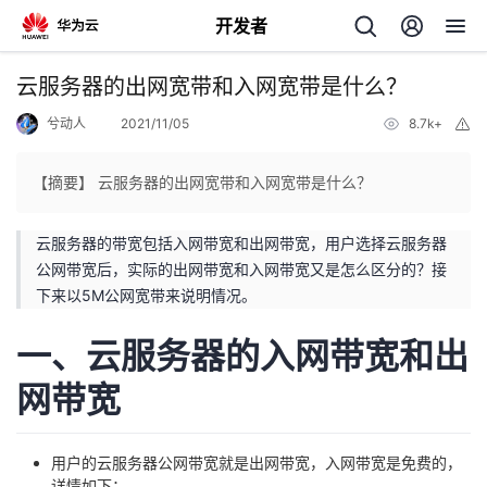
开发者
返
云服务器的出网宽带和入网宽带是什么？
回
兮动人
2021/11/05
8.7k+
举
报
【摘要】 云服务器的出网宽带和入网宽带是什么？
云服务器的带宽包括入网带宽和出网带宽，用户选择云服务器
个
公网带宽后，实际的出网带宽和入网带宽又是怎么区分的？接
下来以5M公网宽带来说明情况。
我
人
一、云服务器的入网带宽和出
的
主
网带宽
开
页
用户的云服务器公网带宽就是出网带宽，入网带宽是免费的，
发
详情如下：