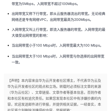
带宽为5Mbps，入网带宽不超过100Mbps。
我
注
的
开
出网带宽又称下行带宽，即从云服务器流出的带宽。无论经典
的
Programs
发
网络还是专有网络VPC，出网带宽最高为200Mbps。
支
入网带宽又叫上行带宽，即流入服务器的带宽。入网带宽的最
者
大值受出网带宽的影响：
持
学
当出网带宽小于100 Mbps时，入网带宽最大为100 Mbps。
我
堂
当出网带宽大于100 Mbps时，入网带宽与你选择的出网带宽
一致。
的
我
我
技
的
的
我
【声明】本内容来自华为云开发者社区博主，不代表华为云及
华为云开发者社区的观点和立场。转载时必须标注文章的来源
术
云
课
的
我
（华为云社区）、文章链接、文章作者等基本信息，否则作者
和本社区有权追究责任。如果您发现本社区中有涉嫌抄袭的内
支
声
程
认
的
我
容，欢迎发送邮件进行举报，并提供相关证据，一经查实，本
社区将立刻删除涉嫌侵权内容，举报邮箱：