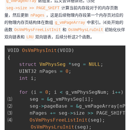
数组里，后文会详细讲述。⑶处
g_vmPageArray
计算当前内存段对于的内存页数
seg->size >> PAGE_SHIFT
量，然后更新
，这是后续物理内存段第一个内存页对应的
nPages
的物理内存页结构体在数组
中索引。⑷处开始的
g_vmPageArray
函数
和
初始化伙伴
OsVmPhysFreeListInit
OsVmPhysLruInit
双向链表和
双向链表，后续分析这2个函数。
LRU
VOID 
OsVmPhysInit
(
VOID
)
{
struct
VmPhysSeg
*
seg 
=
NULL
;
    UINT32 nPages 
=
0
;
int
 i
;
for
(
i 
=
0
;
 i 
<
 g_vmPhysSegNum
;
 i
++
)
{
⑴      seg 
=
&
g_vmPhysSeg
[
i
]
;
⑵      seg
->
pageBase 
=
&
g_vmPageArray
[
nPa
⑶      nPages 
+=
 seg
->
size 
>>
 PAGE_SHIFT
;
⑷      
OsVmPhysFreeListInit
(
seg
)
;
OsVmPhysLruInit
(
seg
)
;