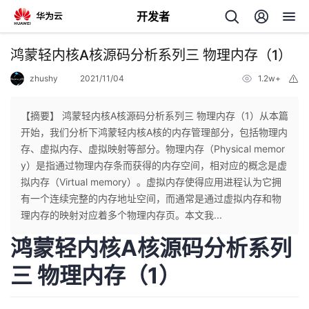
开发者
返
鸿蒙轻内核A核源码分析系列三 物理内存（1）
回
zhushy
2021/11/04
1.2w+
举
报
【摘要】 鸿蒙轻内核A核源码分析系列三 物理内存（1）从本篇
开始，我们分析下鸿蒙轻内核A核的内存管理部分，包括物理内
存、虚拟内存、虚拟映射等部分。物理内存（Physical memor
个
y）是指通过物理内存条而获得的内存空间，相对应的概念是虚
拟内存（Virtual memory）。虚拟内存使得应用进程认为它拥
我
人
有一个连续完整的内存地址空间，而通常是通过虚拟内存和物
理内存的映射对应着多个物理内存页。本文我...
的
主
鸿蒙轻内核A核源码分析系列
开
页
三 物理内存（1）
发