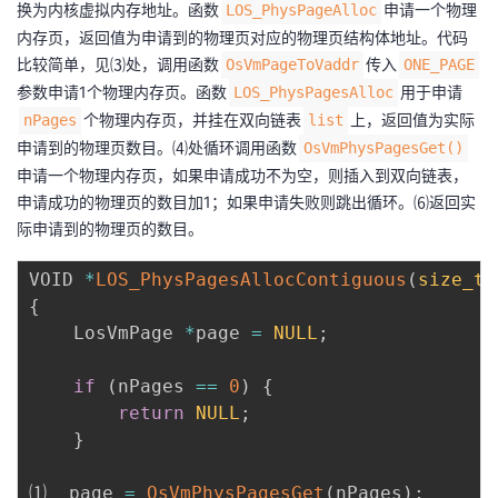
换为内核虚拟内存地址。函数
申请一个物理
LOS_PhysPageAlloc
内存页，返回值为申请到的物理页对应的物理页结构体地址。代码
比较简单，见⑶处，调用函数
传入
OsVmPageToVaddr
ONE_PAGE
参数申请1个物理内存页。函数
用于申请
LOS_PhysPagesAlloc
个物理内存页，并挂在双向链表
上，返回值为实际
nPages
list
申请到的物理页数目。⑷处循环调用函数
OsVmPhysPagesGet()
申请一个物理内存页，如果申请成功不为空，则插入到双向链表，
申请成功的物理页的数目加1；如果申请失败则跳出循环。⑹返回实
际申请到的物理页的数目。
VOID 
*
LOS_PhysPagesAllocContiguous
(
size_t
 
{
    LosVmPage 
*
page 
=
NULL
;
if
(
nPages 
==
0
)
{
return
NULL
;
}
⑴  page 
=
OsVmPhysPagesGet
(
nPages
)
;