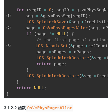
for
(
segID 
=
0
;
 segID 
<
 g_vmPhysSegNum
⑴      seg 
=
&
g_vmPhysSeg
[
segID
]
;
LOS_SpinLockSave
(
&
seg
->
freeListLoc
⑵      page 
=
OsVmPhysPagesAlloc
(
seg
,
 nPa
if
(
page 
!=
NULL
)
{
/* the first page of continuou
⑶          
LOS_AtomicSet
(
&
page
->
refCounts
            page
->
nPages 
=
 nPages
;
LOS_SpinUnlockRestore
(
&
seg
->
fr
return
 page
;
}
LOS_SpinUnlockRestore
(
&
seg
->
freeLi
}
return
NULL
;
}
3.1.2.2 函数
OsVmPhysPagesAlloc