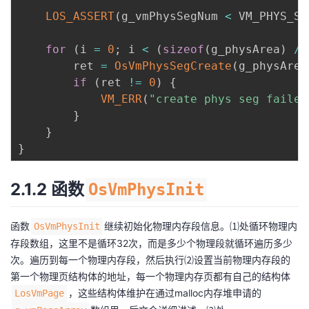
LOS_ASSERT
(
g_vmPhysSegNum 
<
 VM_PHYS_SE
for
(
i 
=
0
;
 i 
<
(
sizeof
(
g_physArea
)
/
        ret 
=
OsVmPhysSegCreate
(
g_physArea
if
(
ret 
!=
0
)
{
VM_ERR
(
"create phys seg failed
}
}
}
2.1.2 函数
OsVmPhysInit
函数
继续初始化物理内存段信息。⑴处循环物理内
OsVmPhysInit
存段数组，这里不是循环32次，而是多少个物理段就循环遍历多少
次。遍历到每一个物理内存段，然后执行⑵设置当前物理内存段的
第一个物理页结构体的地址，每一个物理内存页都有自己的结构体
，这些结构体维护在通过malloc内存堆申请的
LosVmPage