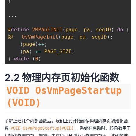
}
.
.
.
#
define
VMPAGEINIT
(
page
,
 pa
,
 segID
)
do
{
⑻   
OsVmPageInit
(
page
,
 pa
,
 segID
)
;
(
page
)
++
;
(
pa
)
+=
 PAGE_SIZE
;
}
while
(
0
)
2.2 物理内存页初始化函数
VOID OsVmPageStartup
(VOID)
了解上述几个内部函数后，我们正式开始阅读物理内存页初始化函
数
。系统在启动时，该函数用于
VOID OsVmPageStartup(VOID)
初始化物理内存，把物理内存段划分割为为物理内存页。该函数被