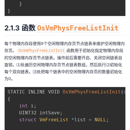
}
}
2.1.3 函数
OsVmPhysFreeListInit
每个物理内存段使用9个空闲物理内存页节点链表来维护空闲物理内
存页。
函数用于初始化指定物理内存段
OsVmPhysFreeListInit
的空闲物理内存页节点链表。操作前后需要开启、关闭空闲链表自
旋锁。⑴处遍历空闲物理内存页节点链表数组，然后执行⑵初始化
每个双向链表。⑶处把每个链表中的空闲物理内存页的数量初始化
为0。
STATIC INLINE VOID 
OsVmPhysFreeListInit
(
st
{
int
 i
;
    UINT32 intSave
;
struct
VmFreeList
*
list 
=
NULL
;