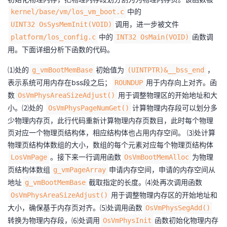
中的
kernel/base/vm/los_vm_boot.c
调用，进一步被文件
UINT32 OsSysMemInit(VOID)
中的
函数调
platform/los_config.c
INT32 OsMain(VOID)
用。下面详细分析下函数的代码。
⑴处的
初始值为
，
g_vmBootMemBase
(UINTPTR)&__bss_end
表示系统可用内存在bss段之后；
用于内存向上对齐。函
ROUNDUP
数
用于调整物理区的开始地址和大
OsVmPhysAreaSizeAdjust()
小。⑵处的
计算物理内存段可以划分多
OsVmPhysPageNumGet()
少物理内存页，此行代码重新计算物理内存页数目，此时每个物理
页对应一个物理页结构体，相应结构体也占用内存空间。 ⑶处计算
物理页结构体数组的大小，数组的每个元素对应每个物理页结构体
。接下来一行调用函数
为物理
LosVmPage
OsVmBootMemAlloc
页结构体数组
申请内存空间，申请的内存空间从
g_vmPageArray
地址
截取指定的长度。⑷处再次调用函数
g_vmBootMemBase
用于调整物理内存区的开始地址和
OsVmPhysAreaSizeAdjust()
大小，确保基于内存页对齐。⑸处调用函数
OsVmPhysSegAdd()
转换为物理内存段，⑹处调用
函数初始化物理内存
OsVmPhysInit