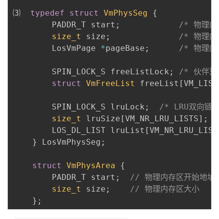
⑶  
typedef
struct
VmPhysSeg
{
        PADDR_T start
;
/* 物理
size_t
 size
;
/* 物理内
        LosVmPage 
*
pageBase
;
/* 物理
        SPIN_LOCK_S freeListLock
;
/* 伙伴
struct
VmFreeList
 freeList
[
VM_LIST
        SPIN_LOCK_S lruLock
;
/* LRU双向链
size_t
 lruSize
[
VM_NR_LRU_LISTS
]
;
        LOS_DL_LIST lruList
[
VM_NR_LRU_LIST
}
 LosVmPhysSeg
;
struct
VmPhysArea
{
        PADDR_T start
;
// 物理内存区开始地址
size_t
 size
;
// 物理内存区大小
}
;