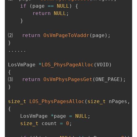
if
(
page 
==
NULL
)
{
return
NULL
;
}
⑵   
return
OsVmPageToVaddr
(
page
)
;
}
.
.
.
.
.
.
LosVmPage 
*
LOS_PhysPageAlloc
(
VOID
)
{
⑶   
return
OsVmPhysPagesGet
(
ONE_PAGE
)
;
}
size_t
LOS_PhysPagesAlloc
(
size_t
 nPages
,
 L
{
    LosVmPage 
*
page 
=
NULL
;
size_t
 count 
=
0
;