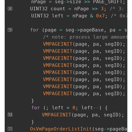
        nPage 
=
 seg
->
size 
>>
 PAGE_SHIFT
;
⑻      UINT32 count 
=
 nPage 
>>
3
;
/* 3: 2
        UINT32 left 
=
 nPage 
&
0x7
;
/* 0x7:
⑼      
for
(
page 
=
 seg
->
pageBase
,
 pa 
=
 se
/* note: process large amount 
VMPAGEINIT
(
page
,
 pa
,
 segID
)
;
VMPAGEINIT
(
page
,
 pa
,
 segID
)
;
VMPAGEINIT
(
page
,
 pa
,
 segID
)
;
VMPAGEINIT
(
page
,
 pa
,
 segID
)
;
VMPAGEINIT
(
page
,
 pa
,
 segID
)
;
VMPAGEINIT
(
page
,
 pa
,
 segID
)
;
VMPAGEINIT
(
page
,
 pa
,
 segID
)
;
VMPAGEINIT
(
page
,
 pa
,
 segID
)
;
}
for
(
;
 left 
>
0
;
 left
--
)
{
⑽          
VMPAGEINIT
(
page
,
 pa
,
 segID
)
;
}
⑾      
OsVmPageOrderListInit
(
seg
->
pageBas