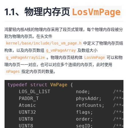
我
注
的
开
1.1、物理内存页
LosVmPage
的
Programs
发
鸿蒙轻内核A核的物理内存采用了段页式管理，每个物理内存段被分
支
者
割为物理内存页。在头文件
中定义了物理内存页结
kernel/base/include/los_vm_page.h
持
学
构体，以及内存页数组
及数组大小
g_vmPageArray
。物理内存页结构体
可以和物
g_vmPageArraySize
LosVmPage
我
堂
理内存页一一对应，也可以对应多个连续的内存页，此时使用
指定内存页的数量。
nPages
的
我
我
typedef
struct
VmPage
{
技
的
的
我
    LOS_DL_LIST         node
;
/**<
    PADDR_T             physAddr
;
/**
术
云
课
的
我
    Atomic              refCounts
;
/**
    UINT32              flags
;
/**<
支
声
程
认
的
我
    UINT8               order
;
/**
    UINT8               segID
;
/**