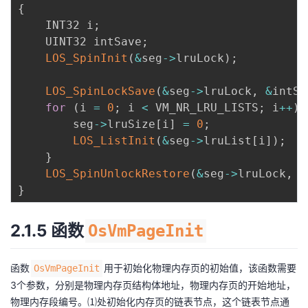
{
    INT32 i
;
    UINT32 intSave
;
LOS_SpinInit
(
&
seg
->
lruLock
)
;
LOS_SpinLockSave
(
&
seg
->
lruLock
,
&
intSa
for
(
i 
=
0
;
 i 
<
 VM_NR_LRU_LISTS
;
 i
++
)
        seg
->
lruSize
[
i
]
=
0
;
LOS_ListInit
(
&
seg
->
lruList
[
i
]
)
;
}
LOS_SpinUnlockRestore
(
&
seg
->
lruLock
,
 i
}
2.1.5 函数
OsVmPageInit
函数
用于初始化物理内存页的初始值，该函数需要
OsVmPageInit
3个参数，分别是物理内存页结构体地址，物理内存页的开始地址，
物理内存段编号。⑴处初始化内存页的链表节点，这个链表节点通