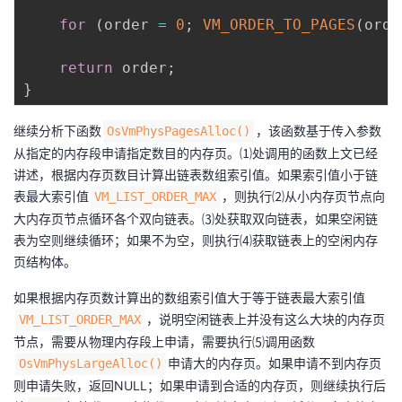
for
(
order 
=
0
;
VM_ORDER_TO_PAGES
(
orde
return
 order
;
}
继续分析下函数
，该函数基于传入参数
OsVmPhysPagesAlloc()
从指定的内存段申请指定数目的内存页。⑴处调用的函数上文已经
讲述，根据内存页数目计算出链表数组索引值。如果索引值小于链
表最大索引值
，则执行⑵从小内存页节点向
VM_LIST_ORDER_MAX
大内存页节点循环各个双向链表。⑶处获取双向链表，如果空闲链
表为空则继续循环；如果不为空，则执行⑷获取链表上的空闲内存
页结构体。
如果根据内存页数计算出的数组索引值大于等于链表最大索引值
，说明空闲链表上并没有这么大块的内存页
VM_LIST_ORDER_MAX
节点，需要从物理内存段上申请，需要执行⑸调用函数
申请大的内存页。如果申请不到内存页
OsVmPhysLargeAlloc()
则申请失败，返回NULL；如果申请到合适的内存页，则继续执行后