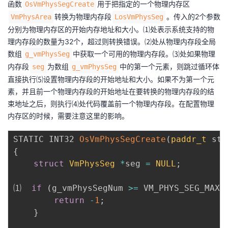
函数
用于把指定的一个物理内存区
OsVmPhysSegCreate
转换为物理内存段
。传入的2个参数
VmPhysArea
LosVmPhysSeg
分别为物理内存区的开始内存地址和大小。⑴处表示系统支持的物
理内存段的数量为32个，超过则转换错误。⑵处从物理内存段全局
数组
中获取一个可用的物理内存段。⑶处如果物理
g_vmPhysSeg
内存段
为数组
中的第一个元素，则跳过循环体
seg
g_vmPhysSeg
直接执行⑸设置物理内存段的开始地址和大小。如果不为第一个元
素，并且前一个物理内存段的开始地址在要转换的物理内存段的结
束地址之后，则执行⑷处代码覆盖前一个物理内存段。在配置物理
内存区的时候，需要注意这里的影响。
STATIC INT32 
OsVmPhysSegCreate
(
paddr_t
 sta
{
struct
VmPhysSeg
*
seg 
=
NULL
;
⑴  
if
(
g_vmPhysSegNum 
>=
 VM_PHYS_SEG_MAX
)
return
-
1
;
}