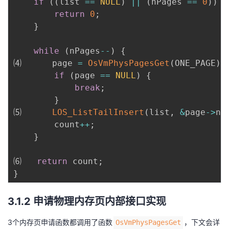
if
(
(
list 
==
NULL
)
||
(
nPages 
==
0
)
)
{
return
0
;
}
while
(
nPages
--
)
{
⑷      page 
=
OsVmPhysPagesGet
(
ONE_PAGE
)
;
if
(
page 
==
NULL
)
{
break
;
}
⑸      
LOS_ListTailInsert
(
list
,
&
page
->
no
        count
++
;
}
⑹   
return
 count
;
}
3.1.2 申请物理内存页内部接口实现
3个内存页申请函数都调用了函数
，下文会详
OsVmPhysPagesGet