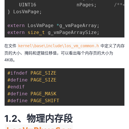
持
建
证
实
的
    UINT16              nPages
;
/**
}
 LosVmPage
;
议
验
收
extern
 LosVmPage 
*
g_vmPageArray
;
藏
extern
size_t
 g_vmPageArraySize
;
在文件
中定义了内存
kernel\base\include\los_vm_common.h
页的大小、掩码和逻辑位移值，可以看出每个内存页的大小为
4KiB。
#
ifndef
PAGE_SIZE
#
define
PAGE_SIZE
(
#
endif
#
define
PAGE_MASK
(
#
define
PAGE_SHIFT
(
1.2、物理内存段