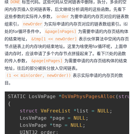
续
标签代码。这些代码从空闲链表中删除，拆分，多余的空
DONE
闲内存页插入空闲链表等，后文继续分析调用的这些函数。先看下
这些参数的实际传入参数，
为要申请的内存页对应的链表数
order
组索引，
为实际申请的内存页对应的链表数组索引。⑹
newOrder
处的for循环条件中，
为需要申请的内存页结构体
&page[nPages]
的结束地址，
表示伙伴算法中空闲内存页
&tmp[1 << newOrder]
节点链表上的内存块的结束地址。这里为啥使用for循环呢，上面申
请内存时，应该申请了多个内存节点拼接起来了。看下⑺处的函数
的传入参数，
为需要申请的内存页结构体的结束
&page[nPages]
地址，往后的部分被拆分放入空闲链表。
表示实际申请的内存页的数
(1 << min(order, newOrder))
目。
STATIC LosVmPage 
*
OsVmPhysPagesAlloc
(
struc
{
struct
VmFreeList
*
list 
=
NULL
;
    LosVmPage 
*
page 
=
NULL
;
    LosVmPage 
*
tmp 
=
NULL
;
    UINT32 order
;