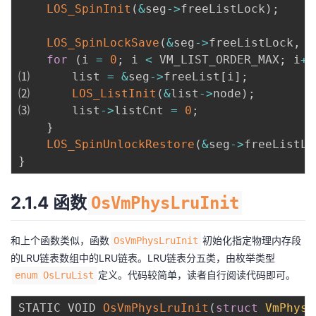
LOS_SpinInit
(
&
seg
->
freeListLock
)
;
LOS_SpinLockSave
(
&
seg
->
freeListLock
,
&
for
(
i 
=
0
;
 i 
<
 VM_LIST_ORDER_MAX
;
 i
++
⑴      list 
=
&
seg
->
freeList
[
i
]
;
⑵      
LOS_ListInit
(
&
list
->
node
)
;
⑶      list
->
listCnt 
=
0
;
}
LOS_SpinUnlockRestore
(
&
seg
->
freeListLo
}
2.1.4 函数
OsVmPhysLruInit
和上个函数类似，函数
初始化指定物理内存段
OsVmPhysLruInit
的LRU链表数组中的LRU链表。LRU链表分五类，由枚举类型
定义。代码较简单，读者自行阅读代码即可。
enum OsLruList
STATIC VOID 
OsVmPhysLruInit
(
struct
VmPhysS