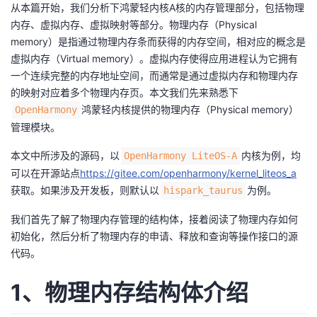
从本篇开始，我们分析下鸿蒙轻内核A核的内存管理部分，包括物理
者
内存、虚拟内存、虚拟映射等部分。物理内存（Physical
memory）是指通过物理内存条而获得的内存空间，相对应的概念是
虚拟内存（Virtual memory）。虚拟内存使得应用进程认为它拥有
我
一个连续完整的内存地址空间，而通常是通过虚拟内存和物理内存
的映射对应着多个物理内存页。本文我们先来熟悉下
的
我
鸿蒙轻内核提供的物理内存（Physical memory）
OpenHarmony
管理模块。
博
的
我
本文中所涉及的源码，以
内核为例，均
OpenHarmony LiteOS-A
客
论
的
我
可以在开源站点
https://gitee.com/openharmony/kernel_liteos_a
获取。如果涉及开发板，则默认以
为例。
hispark_taurus
坛
圈
的
我
我们首先了解了物理内存管理的结构体，接着阅读了物理内存如何
子
直
的
我
初始化，然后分析了物理内存的申请、释放和查询等操作接口的源
代码。
我
播
活
的
1、物理内存结构体介绍
我
动
关
的