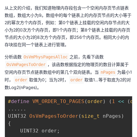
从上文的介绍，我们知道物理内存段包含一个空闲内存页节点链表
数组，数组大小为9。数组中的每个链表上的内存页节点的大小等于
2的幂次方个内存页，例如：第0个链表上挂载的空闲内存节点的大
小为2的0次方个内存页，即1个内存页；第8个链表上挂载的内存页
节点的大小为2的8次方个内存页，即256个内存页。相同大小的内
存块挂在同一个链表上进行管理。
分析函数
之前，先看下函数
OsVmPhysPagesAlloc
，该函数根据指定的物理页的数目计算属于
OsVmPagesToOrder
空闲内存页节点链表数组中的第几个双向链表。当
为最小1
nPages
时，
取值为0；当为2时，
取值1…等于取底为2的对
order
order
数Log2(nPages)。
#
define
VM_ORDER_TO_PAGES
(
order
)
(
1
<<
(
or
.
.
.
.
.
.
UINT32 
OsVmPagesToOrder
(
size_t
 nPages
)
{
    UINT32 order
;