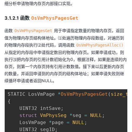
细分析申请物理内存页内部接口实现。
3.1.2.1 函数
OsVmPhysPagesGet
函数
用于申请指定数量的物理内存页，返回
OsVmPhysPagesGet
值为物理内存页结构体地址。⑴处遍历物理内存段数组，对遍历到
的物理内存段执行⑵处代码，调用函数
OsVmPhysPagesAlloc()
从指定的内存段中申请指定数目的物理内存页。如果申请成功，则
执行⑶把内存页的引用计数初始化为0，根据注释，如果是连续的内
存页，则第一个内存页持有引用计数数值。接下来以后更新内存页
的数量，并返回申请到的内存页的结构体地址；如果申请失败则继
续循环申请或者返回NULL。
STATIC LosVmPage 
*
OsVmPhysPagesGet
(
size_t
 
{
    UINT32 intSave
;
struct
VmPhysSeg
*
seg 
=
NULL
;
    LosVmPage 
*
page 
=
NULL
;
    UINT32 segID
;