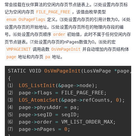
常会挂载在伙伴算法的空闲内存页节点链表上。⑵处设置内存页标
记为空闲内存页
，该值由枚举类型
FILE_PAGE_FREE
定义。⑶处设置内存页的引用计数为0。⑷处
enum OsPageFlags
设置内存页的开始地址。⑸处设置内存页所在的物理内存段的编
号。⑹处设置内存页顺序
初始值，此时不属于任何空闲内存
order
页节点链表。⑺处设置内存页的nPages数值为0。⑻处的宏
调用函数
并自动增加内存页结构体
VMPAGEINIT
OsVmPageInit
地址和内存页
地址。
page
pa
STATIC VOID 
OsVmPageInit
(
LosVmPage 
*
page
,
{
⑴  
LOS_ListInit
(
&
page
->
node
)
;
⑵  page
->
flags 
=
 FILE_PAGE_FREE
;
⑶  
LOS_AtomicSet
(
&
page
->
refCounts
,
0
)
;
⑷  page
->
physAddr 
=
 pa
;
⑸  page
->
segID 
=
 segID
;
⑹  page
->
order 
=
 VM_LIST_ORDER_MAX
;
⑺  page
->
nPages 
=
0
;