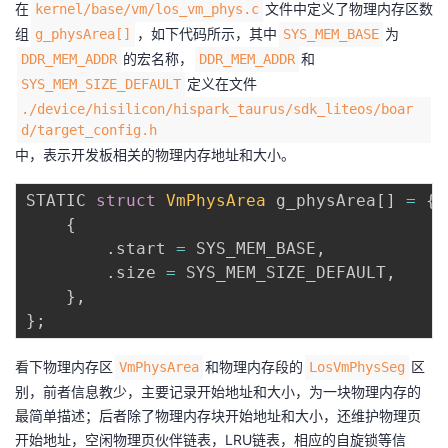
在
文件中定义了物理内存区数
kernel/base/vm/los_vm_phys.c
组
，如下代码所示，其中
为
g_physArea[]
SYS_MEM_BASE
的宏名称，
和
DDR_MEM_ADDR
DDR_MEM_ADDR
定义在文件
SYS_MEM_SIZE_DEFAULT
./device/hisilicon/hispark_taurus/sdk_liteos/boar
d/target_config.h
中，表示开发板相关的物理内存地址和大小。
STATIC 
struct
VmPhysArea
 g_physArea
[
]
=
{
{
.
start 
=
 SYS_MEM_BASE
,
.
size 
=
 SYS_MEM_SIZE_DEFAULT
,
}
,
}
;
看下物理内存区
和物理内存段的
区
VmPhysArea
LosVmPhysSeg
别，前者信息教少，主要记录开始地址和大小，为一块物理内存的
最简单描述；后者除了物理内存块开始地址和大小，还维护物理页
开始地址，空闲物理页伙伴链表，LRU链表，相应的自旋锁等信