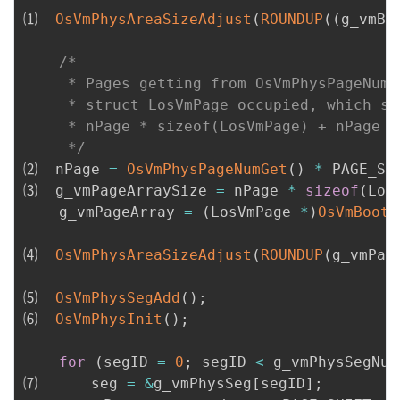
⑴  
OsVmPhysAreaSizeAdjust
(
ROUNDUP
(
(
g_vmBo
/*

     * Pages getting from OsVmPhysPageNumG
     * struct LosVmPage occupied, which sa
     * nPage * sizeof(LosVmPage) + nPage *
     */
⑵  nPage 
=
OsVmPhysPageNumGet
(
)
*
 PAGE_SI
⑶  g_vmPageArraySize 
=
 nPage 
*
sizeof
(
Los
    g_vmPageArray 
=
(
LosVmPage 
*
)
OsVmBootM
⑷  
OsVmPhysAreaSizeAdjust
(
ROUNDUP
(
g_vmPag
⑸  
OsVmPhysSegAdd
(
)
;
⑹  
OsVmPhysInit
(
)
;
for
(
segID 
=
0
;
 segID 
<
 g_vmPhysSegNum
⑺      seg 
=
&
g_vmPhysSeg
[
segID
]
;