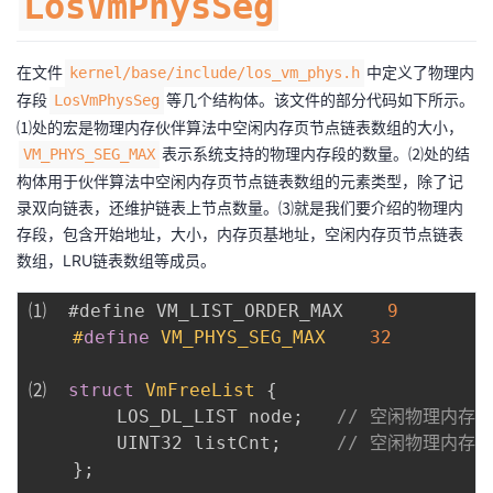
LosVmPhysSeg
在文件
中定义了物理内
kernel/base/include/los_vm_phys.h
存段
等几个结构体。该文件的部分代码如下所示。
LosVmPhysSeg
⑴处的宏是物理内存伙伴算法中空闲内存页节点链表数组的大小，
表示系统支持的物理内存段的数量。⑵处的结
VM_PHYS_SEG_MAX
构体用于伙伴算法中空闲内存页节点链表数组的元素类型，除了记
录双向链表，还维护链表上节点数量。⑶就是我们要介绍的物理内
存段，包含开始地址，大小，内存页基地址，空闲内存页节点链表
数组，LRU链表数组等成员。
⑴  #define VM_LIST_ORDER_MAX    
9
#
define
VM_PHYS_SEG_MAX
32
⑵  
struct
VmFreeList
{
        LOS_DL_LIST node
;
// 空闲物理内存
        UINT32 listCnt
;
// 空闲物理内存
}
;