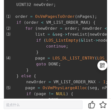
    UINT32 newOrder
;
⑴  order 
=
OsVmPagesToOrder
(
nPages
)
;
if
(
order 
<
 VM_LIST_ORDER_MAX
)
{
⑵      
for
(
newOrder 
=
 order
;
 newOrder 
<
 
⑶          list 
=
&
seg
->
freeList
[
newOrder
if
(
LOS_ListEmpty
(
&
list
->
node
)
continue
;
}
⑷          page 
=
LOS_DL_LIST_ENTRY
(
LOS_D
goto
 DONE
;
}
}
else
{
        newOrder 
=
 VM_LIST_ORDER_MAX 
-
1
;
退
⑸      page 
=
OsVmPhysLargeAlloc
(
seg
,
 nPa
出
if
(
page 
!=
NULL
)
{
登
goto
 DONE
;
录
}