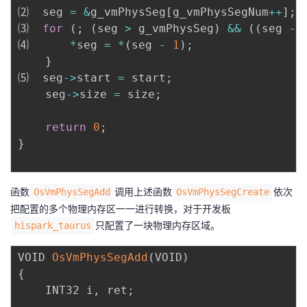
⑵  seg 
=
&
g_vmPhysSeg
[
g_vmPhysSegNum
++
]
;
⑶  
for
(
;
(
seg 
>
 g_vmPhysSeg
)
&&
(
(
seg 
-
⑷      
*
seg 
=
*
(
seg 
-
1
)
;
}
⑸  seg
->
start 
=
 start
;
    seg
->
size 
=
 size
;
return
0
;
}
函数
调用上述函数
依次
OsVmPhysSegAdd
OsVmPhysSegCreate
把配置的多个物理内存区一一进行转换，对于开发板
只配置了一块物理内存区域。
hispark_taurus
VOID 
OsVmPhysSegAdd
(
VOID
)
{
    INT32 i
,
 ret
;