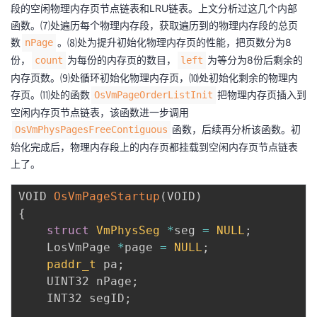
段的空闲物理内存页节点链表和LRU链表。上文分析过这几个内部
函数。⑺处遍历每个物理内存段，获取遍历到的物理内存段的总页
数
。⑻处为提升初始化物理内存页的性能，把页数分为8
nPage
份，
为每份的内存页的数目，
为等分为8份后剩余的
count
left
内存页数。⑼处循环初始化物理内存页，⑽处初始化剩余的物理内
存页。⑾处的函数
把物理内存页插入到
OsVmPageOrderListInit
空闲内存页节点链表，该函数进一步调用
函数，后续再分析该函数。初
OsVmPhysPagesFreeContiguous
始化完成后，物理内存段上的内存页都挂载到空闲内存页节点链表
上了。
VOID 
OsVmPageStartup
(
VOID
)
{
struct
VmPhysSeg
*
seg 
=
NULL
;
    LosVmPage 
*
page 
=
NULL
;
paddr_t
 pa
;
    UINT32 nPage
;
    INT32 segID
;