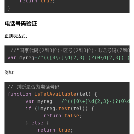
return
true
;
议
注
验
收
}
藏
电话号码验证
正则表达式：
//"国家代码(2到3位)-区号(2到3位)-电话号码(7到8位
var
 myreg
=
/
^(([0\+]\d{2,3}-)?(0\d{2,3})-)(
例如：
// 判断是否为电话号码
function
isTelAvailable
(
tel
)
{
var
 myreg 
=
/
^(([0\+]\d{2,3}-)?(0\d{
if
(
!
myreg
.
test
(
tel
)
)
{
return
false
;
}
else
{
return
true
;