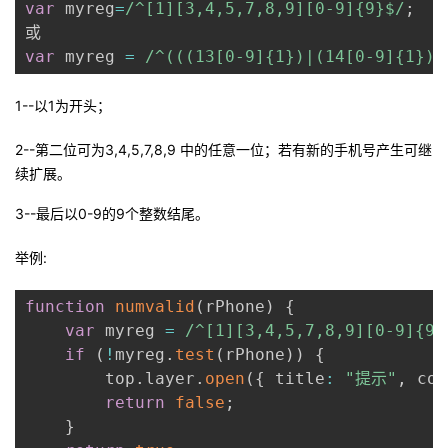
var
 myreg
=
/
^[1][3,4,5,7,8,9][0-9]{9}$
/
;
的
Programs
发
者
var
 myreg 
=
/
^(((13[0-9]{1})|(14[0-9]{1})|
支
者
我
1--以1为开头；
持
学
的
我
2--第二位可为3,4,5,7,8,9 中的任意一位；若有新的手机号产生可继
续扩展。
我
堂
博
的
我
3--最后以0-9的9个整数结尾。
的
我
客
论
的
我
我
举例:
技
的
坛
圈
的
我
的
我
function
numvalid
(
rPhone
)
{
术
云
子
直
的
我
课
的
我
var
 myreg 
=
/
^[1][3,4,5,7,8,9][0-9]{9}
if
(
!
myreg
.
test
(
rPhone
)
)
{
支
声
播
活
的
程
认
的
我
        top
.
layer
.
open
(
{
 title
:
"提示"
,
 con
return
false
;
持
建
动
关
证
实
的
}