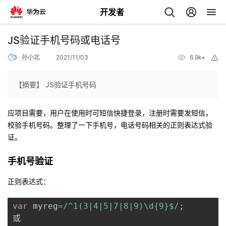
开发者
返
JS验证手机号码或电话号
回
孙小北
2021/11/03
6.9k+
举
报
【摘要】 JS验证手机号码
应项目需要，用户在使用时可短信快捷登录，注册时需要发短信，
个
校验手机号码。整理了一下手机号，电话号码相关的正则表达式验
证。
我
人
手机号验证
我
的
主
正则表达式：
我
的
开
页
var
 myreg
=
/
^1(3|4|5|7|8|9)\d{9}$
/
;
我
的
开
发