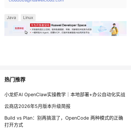
我
注
的
开
Java
Linux
的
Programs
发
支
者
持
学
我
堂
的
我
我
热门推荐
技
的
的
我
小龙虾AI OpenClaw实操教学｜本地部署+办公自动化实战
术
云
云商店2026年5月版本升级简报
课
的
我
Build vs Plan：别再搞混了，OpenCode 两种模式的正确
支
声
程
认
的
我
打开方式