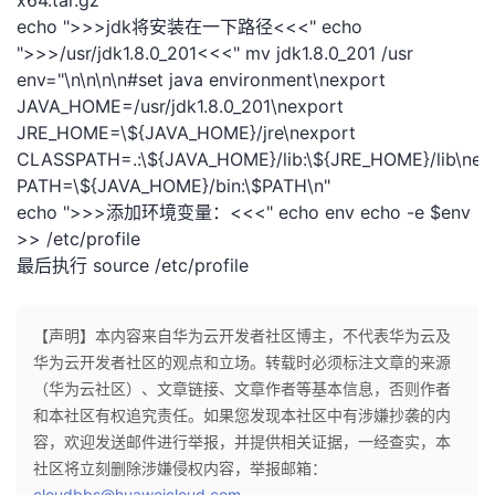
x64.tar.gz
echo ">>>jdk将安装在一下路径<<<" echo
者
">>>/usr/jdk1.8.0_201<<<" mv jdk1.8.0_201 /usr
env="\n\n\n\n#set java environment\nexport
我
JAVA_HOME=/usr/jdk1.8.0_201\nexport
JRE_HOME=\${JAVA_HOME}/jre\nexport
的
我
CLASSPATH=.:\${JAVA_HOME}/lib:\${JRE_HOME}/lib\nex
PATH=\${JAVA_HOME}/bin:\$PATH\n"
博
的
我
echo ">>>添加环境变量：<<<" echo env echo -e $env
>> /etc/profile
客
论
的
我
最后执行 source /etc/profile
坛
圈
的
我
【声明】本内容来自华为云开发者社区博主，不代表华为云及
子
直
的
我
华为云开发者社区的观点和立场。转载时必须标注文章的来源
（华为云社区）、文章链接、文章作者等基本信息，否则作者
我
播
活
的
和本社区有权追究责任。如果您发现本社区中有涉嫌抄袭的内
容，欢迎发送邮件进行举报，并提供相关证据，一经查实，本
我
动
关
的
社区将立刻删除涉嫌侵权内容，举报邮箱：
cloudbbs@huaweicloud.com