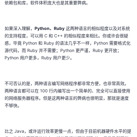
依赖包和库，软件体积庞大也是其重要弊病。
持
建
证
实
的
议
验
收
如果深入理解，
Python、Ruby
这两种语言的相似程度以及对系统
藏
的支持程度，可以用 C 和 C++ 的相似程度来相比。你或许会很疑
惑，毕竟 Python 和 Ruby 的语法几乎不一样，Python 需要格式化
源代码，而 Ruby 并不需要；Python 更严谨，Ruby 更开放；
Python 用户更多，Ruby 用户更少。
不可否认的是，两种语言编写网络程序都非常方便，也非常高效。
两种语言都可以在 100 行内编写出一个简单的、完全可以直接使用
的网络服务器程序。但是这两种语言的弊病也很明显，那就是速度
不够快。
比之 Java，或许运行效率更慢一点，但由于目前机器硬件水平的提