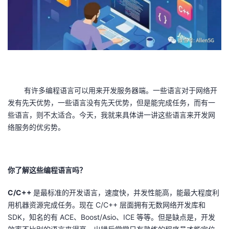
者
我
的
我
有许多编程语言可以用来开发服务器端。一些语言对于网络开
博
的
我
发有先天优势，一些语言没有先天优势，但是能完成任务，而有一
些语言，则不太适合。今天，我就来具体讲一讲这些语言来开发网
客
论
的
我
络服务的优劣势。
坛
圈
的
我
子
直
的
我
你了解这些编程语言吗？
我
播
活
的
C/C++
是最标准的开发语言，速度快，并发性能高，能最大程度利
用机器资源完成任务。现在 C/C++ 层面拥有无数网络开发库和
我
动
关
的
SDK，知名的有 ACE、Boost/Asio、ICE 等等。但是缺点是，开发