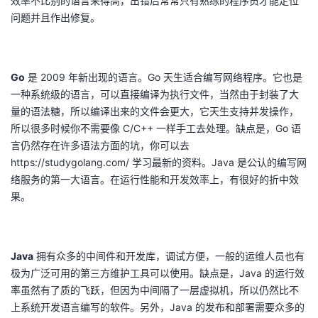
效率不比别的语言来得高，出错后常常只有熟练的程序员才能定位
我
注
的
开
问题并且作出修复。
的
Programs
发
Go
是 2009 年新出现的语言。Go 天生适合编写网络程序。它也是
支
者
一种系统级的语言，可以直接编译为执行文件，当然由于封装了大
量的语法糖，所以编译出来的文件会更大，它天生支持并发操作，
持
学
所以很多时候你不需要像 C/C++ 一样手工去处理。缺点是，Go 语
言仍然存在许多语法方面的坑，你可以去
我
堂
https://studygolang.com/ 学习最新的资料。Java 是公认的编写网
络服务的第一大语言。在运行性能和开发效率上，有很好的折中效
的
我
我
果。
技
的
的
我
Java
拥有众多的中间件和开发库，调试方便，一般的运维人员也有
术
云
课
的
我
极为广泛可用的第三方维护工具可以使用。缺点是，Java 的运行效
率虽然有了质的飞跃，但因为中间隔了一层虚拟机，所以仍然比不
支
声
程
认
的
我
上系统开发语言编写的软件。另外，Java 的发布和部署需要众多的