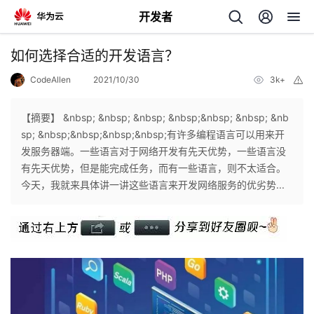
开发者
返
如何选择合适的开发语言？
回
CodeAllen
2021/10/30
3k+
举
报
【摘要】 &nbsp; &nbsp; &nbsp; &nbsp;&nbsp; &nbsp; &nb
sp; &nbsp;&nbsp;&nbsp;&nbsp;有许多编程语言可以用来开
发服务器端。一些语言对于网络开发有先天优势，一些语言没
个
有先天优势，但是能完成任务，而有一些语言，则不太适合。
今天，我就来具体讲一讲这些语言来开发网络服务的优劣势...
我
人
的
主
开
页
发