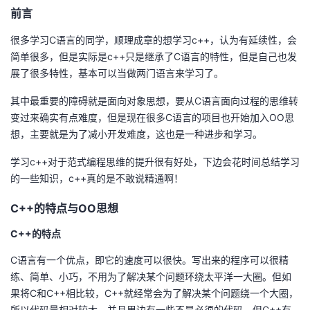
前言
者
很多学习C语言的同学，顺理成章的想学习c++，认为有延续性，会
简单很多，但是实际是c++只是继承了C语言的特性，但是自己也发
我
展了很多特性，基本可以当做两门语言来学习了。
的
我
其中最重要的障碍就是面向对象思想，要从C语言面向过程的思维转
变过来确实有点难度，但是现在很多C语言的项目也开始加入OO思
博
的
我
想，主要就是为了减小开发难度，这也是一种进步和学习。
客
论
的
我
学习c++对于范式编程思维的提升很有好处，下边会花时间总结学习
的一些知识，c++真的是不敢说精通啊！
坛
圈
的
我
C++的特点与OO思想
子
直
的
我
C++的特点
我
播
活
的
C语言有一个优点，即它的速度可以很快。写出来的程序可以很精
练、简单、小巧，不用为了解决某个问题环绕太平洋一大圈。但如
我
动
关
的
果将C和C++相比较，C++就经常会为了解决某个问题绕一个大圈，
所以代码量相对较大，并且里边有一些不是必须的代码。但C++有