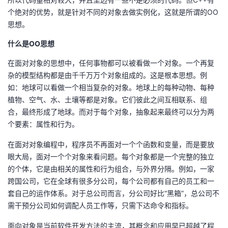
我
注
的
开
个绝对的优势，就是针对不同的对象去做实例化，这就是所谓的OO
思想。
的
Programs
发
什么是OO思想
支
者
在面对对象的思想中，任何事物都可以被看做一个对象。一个再复
杂的模型结构都是由千千万万个对象组成的。这是根本思想。例
持
学
如：地球可以看做一个相当复杂的对象。地球上的每种动物、每种
植物、空气、水、土壤等都是对象。它们彼此之间互相联系、组
我
堂
合，最终形成了地球。而对于每个对象，抽象起来最终可以分为两
个要素：属性和行为。
的
我
我
在面对对象编程中，程序员不再面对一个个函数和变量，而是要放
眼大局，面对一个个对象来看问题。每个对象都是一个完整的独立
技
的
的
我
的个体，它是由相关的属性和行为组合，与外界分隔。例如，一家
跨国公司，它在全球有很多分公司，每个公司都有自己的员工和一
术
云
课
的
我
套自己的运作体系。对于总公司而言，分公司好比“黑箱”，总公司不
需干预分公司如何调配人员工作等，只需下达命令和指标。
支
声
程
认
的
我
面向对象是当前软件开发方法的主流，其概念和应用早已超越了程