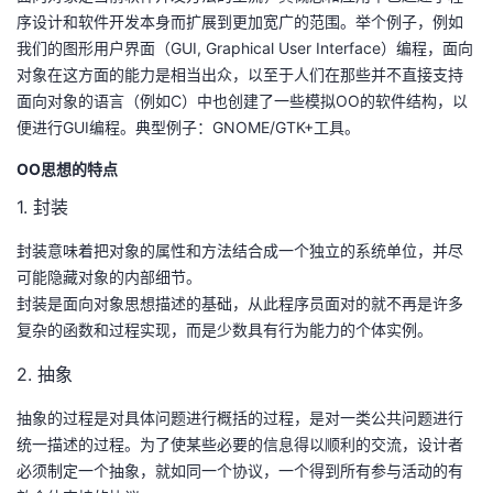
持
建
证
实
的
序设计和软件开发本身而扩展到更加宽广的范围。举个例子，例如
我们的图形用户界面（GUI, Graphical User Interface）编程，面向
议
验
收
对象在这方面的能力是相当出众，以至于人们在那些并不直接支持
面向对象的语言（例如C）中也创建了一些模拟OO的软件结构，以
藏
便进行GUI编程。典型例子：GNOME/GTK+工具。
OO思想的特点
1. 封装
封装意味着把对象的属性和方法结合成一个独立的系统单位，并尽
可能隐藏对象的内部细节。
封装是面向对象思想描述的基础，从此程序员面对的就不再是许多
复杂的函数和过程实现，而是少数具有行为能力的个体实例。
2. 抽象
抽象的过程是对具体问题进行概括的过程，是对一类公共问题进行
统一描述的过程。为了使某些必要的信息得以顺利的交流，设计者
必须制定一个抽象，就如同一个协议，一个得到所有参与活动的有